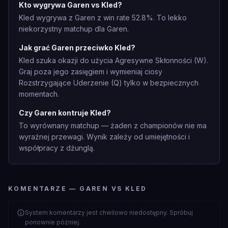
Kto wygrywa Garen vs Kled?
Kled wygrywa z Garen z win rate 52.8%. To lekko
niekorzystny matchup dla Garen.
Jak grać Garen przeciwko Kled?
Kled szuka okazji do użycia Agresywne Skłonności (W).
Graj poza jego zasięgiem i wymieniaj ciosy
Rozstrzygające Uderzenie (Q) tylko w bezpiecznych
momentach.
Czy Garen kontruje Kled?
To wyrównany matchup — żaden z championów nie ma
wyraźnej przewagi. Wynik zależy od umiejętności i
współpracy z dżunglą.
KOMENTARZE — GAREN VS KLED
System komentarzy jest chwilowo niedostępny. Spróbuj
ponownie później.