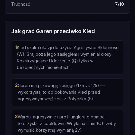
Trudność
7/10
Jak grać Garen przeciwko Kled
1
Kled szuka okazji do użycia Agresywne Skłonności
(W). Graj poza jego zasięgiem i wymieniaj ciosy
Rozstrzygające Uderzenie (Q) tylko w
bezpiecznych momentach.
2
Garen ma przewagę zasięgu (175 vs 125) —
wykorzystaj to do pokowania Kled przed
agresywnym wejściem z Potyczka (E).
3
Warduj agresywnie i proś junglera o pomoc.
Skorzystaj z cooldownu Wnyki na Linie (Q), żeby
wymusić korzystną wymianę 2v1.