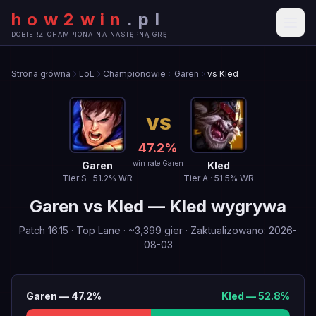
how2win
.
pl
DOBIERZ CHAMPIONA NA NASTĘPNĄ GRĘ
Strona główna
LoL
Championowie
Garen
vs Kled
VS
47.2
%
win rate Garen
Garen
Kled
Tier
S
·
51.2
% WR
Tier
A
·
51.5
% WR
Garen
vs
Kled
—
Kled wygrywa
Patch
16.15
·
Top Lane
· ~
3,399
gier
·
Zaktualizowano
:
2026-
08-03
Garen
—
47.2
%
Kled
—
52.8
%