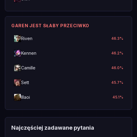
GAREN JEST SŁABY PRZECIWKO
Riven
46.3
%
Kennen
46.2
%
Camille
46.0
%
Sett
45.7
%
Illaoi
45.1
%
Najczęściej zadawane pytania