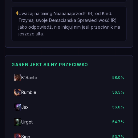
4
Uważaj na timing Naaaaaaprzód!!! (R) od Kled.
Trzymaj swoje Demaciańska Sprawiedliwość (R)
jako odpowiedź, nie inicjuj nim jeśli przeciwnik ma
jeszcze ulta.
GAREN JEST SILNY PRZECIWKO
K'Sante
58.0
%
Rumble
56.5
%
Jax
56.0
%
Urgot
54.7
%
Sion
53.7
%