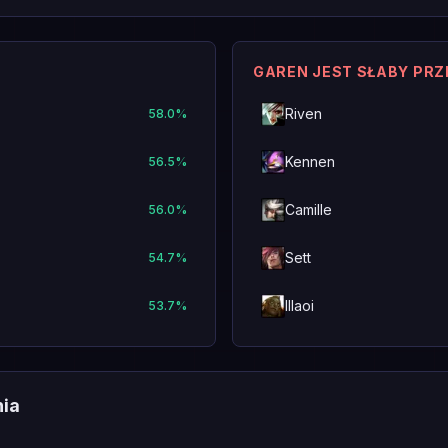
GAREN JEST SŁABY PR
Riven
58.0
%
Kennen
56.5
%
Camille
56.0
%
Sett
54.7
%
Illaoi
53.7
%
nia