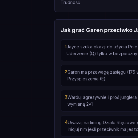
Trudność
Jak grać Garen przeciwko 
1
Jayce szuka okazji do użycia Pole
Uderzenie (Q) tylko w bezpieczn
2
Garen ma przewagę zasięgu (175 
Przyspieszenia (E).
3
Warduj agresywnie i proś jungler
wymianę 2v1.
4
Uważaj na timing Działo Rtęciowe
inicjuj nim jeśli przeciwnik ma jeszc