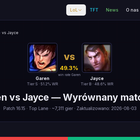
LoL
TFT
News
O nas
vs Jayce
VS
49.3
%
win rate Garen
Garen
Jayce
Tier
S
·
51.2
% WR
Tier
B
·
48.6
% WR
en
vs
Jayce
—
Wyrównany mat
Patch
16.15
·
Top Lane
· ~
7,311
gier
·
Zaktualizowano
:
2026-08-03