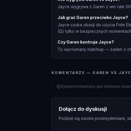
Jayce wygrywa z Garen z win rate 50
Jak grać Garen przeciwko Jayce?
Jayce szuka okazji do użycia Pole El
(Q) tylko w bezpiecznych momentach
Czy Garen kontruje Jayce?
To wyrównany matchup — żaden z cha
KOMENTARZE — GAREN VS JAY
System komentarzy jest chwilowo niedo
Dołącz do dyskusji
Podziel się swoimi przemyśleniami, st