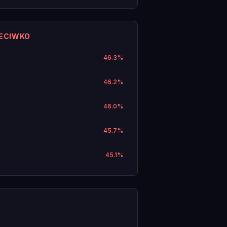
ZECIWKO
46.3
%
46.2
%
46.0
%
45.7
%
45.1
%