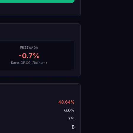
PRZEWAGA
-0.7
%
Dane: OP.GG, Platinum+
48.64%
6.0%
7%
B