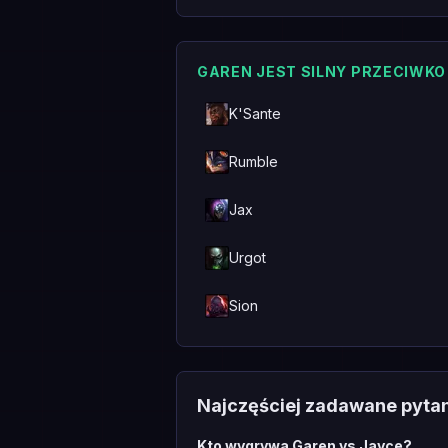
GAREN JEST SILNY PRZECIWKO
K'Sante
Rumble
Jax
Urgot
Sion
Najczęściej zadawane pyta
Kto wygrywa Garen vs Jayce?