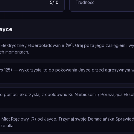
5/10
Trudność
Jayce
 Elektryczne / Hiperdoładowanie (W). Graj poza jego zasięgiem i wy
ych momentach.
vs 125) — wykorzystaj to do pokowania Jayce przed agresywnym w
a o pomoc. Skorzystaj z cooldownu Ku Niebiosom! / Porażająca Eksp
 / Młot Rtęciowy (R) od Jayce. Trzymaj swoje Demaciańska Sprawied
ze ulta.