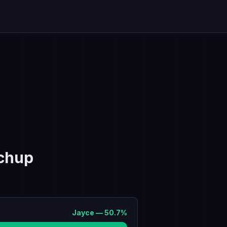
chup
Jayce
—
50.7
%