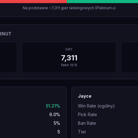
Na podstawie ~7,311 gier rankingowych (Platinum+)
INUT
GRY
7,311
Patch
16.15
Jayce
51.21%
Win Rate (ogólny)
6.0%
Pick Rate
5%
Ban Rate
S
Tier