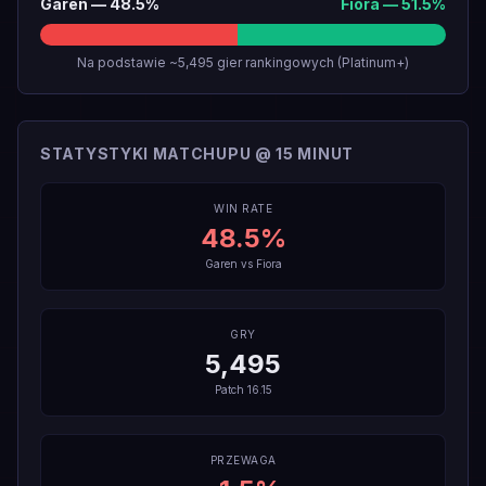
Garen
—
48.5
%
Fiora
—
51.5
%
Na podstawie ~5,495 gier rankingowych (Platinum+)
STATYSTYKI MATCHUPU @ 15 MINUT
WIN RATE
48.5
%
Garen
vs
Fiora
GRY
5,495
Patch
16.15
PRZEWAGA