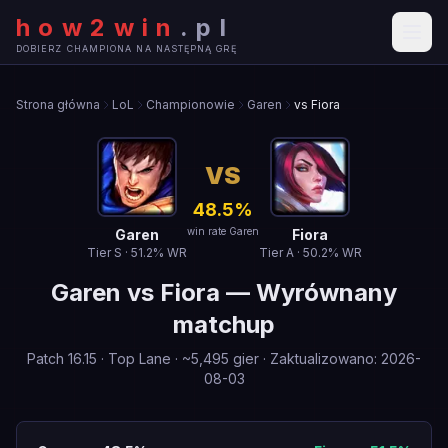
how2win
.
pl
DOBIERZ CHAMPIONA NA NASTĘPNĄ GRĘ
Strona główna
LoL
Championowie
Garen
vs Fiora
VS
48.5
%
win rate Garen
Garen
Fiora
Tier
S
·
51.2
% WR
Tier
A
·
50.2
% WR
Garen
vs
Fiora
—
Wyrównany
matchup
Patch
16.15
·
Top Lane
· ~
5,495
gier
·
Zaktualizowano
:
2026-
08-03