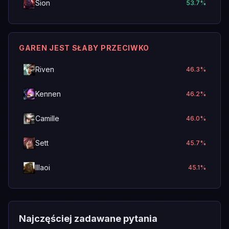
Sion
53.7
%
GAREN JEST SŁABY PRZECIWKO
Riven
46.3
%
Kennen
46.2
%
Camille
46.0
%
Sett
45.7
%
Illaoi
45.1
%
Najczęściej zadawane pytania