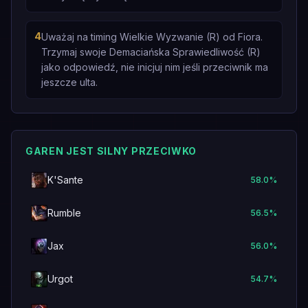
4
Uważaj na timing Wielkie Wyzwanie (R) od Fiora.
Trzymaj swoje Demaciańska Sprawiedliwość (R)
jako odpowiedź, nie inicjuj nim jeśli przeciwnik ma
jeszcze ulta.
GAREN JEST SILNY PRZECIWKO
K'Sante
58.0
%
Rumble
56.5
%
Jax
56.0
%
Urgot
54.7
%