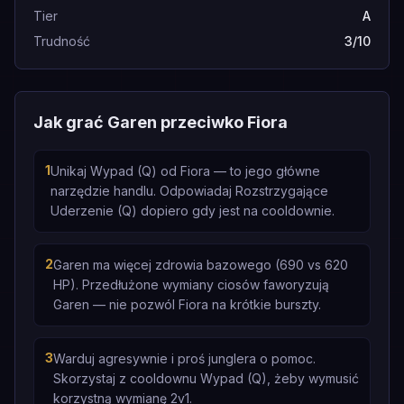
Tier
A
Trudność
3/10
Jak grać Garen przeciwko Fiora
1
Unikaj Wypad (Q) od Fiora — to jego główne
narzędzie handlu. Odpowiadaj Rozstrzygające
Uderzenie (Q) dopiero gdy jest na cooldownie.
2
Garen ma więcej zdrowia bazowego (690 vs 620
HP). Przedłużone wymiany ciosów faworyzują
Garen — nie pozwól Fiora na krótkie burszty.
3
Warduj agresywnie i proś junglera o pomoc.
Skorzystaj z cooldownu Wypad (Q), żeby wymusić
korzystną wymianę 2v1.