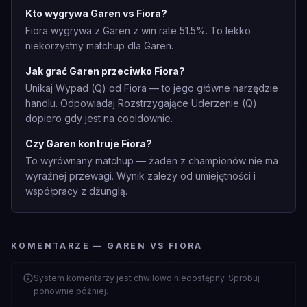
Kto wygrywa Garen vs Fiora?
Fiora wygrywa z Garen z win rate 51.5%. To lekko
niekorzystny matchup dla Garen.
Jak grać Garen przeciwko Fiora?
Unikaj Wypad (Q) od Fiora — to jego główne narzędzie
handlu. Odpowiadaj Rozstrzygające Uderzenie (Q)
dopiero gdy jest na cooldownie.
Czy Garen kontruje Fiora?
To wyrównany matchup — żaden z championów nie ma
wyraźnej przewagi. Wynik zależy od umiejętności i
współpracy z dżunglą.
KOMENTARZE — GAREN VS FIORA
System komentarzy jest chwilowo niedostępny. Spróbuj
ponownie później.