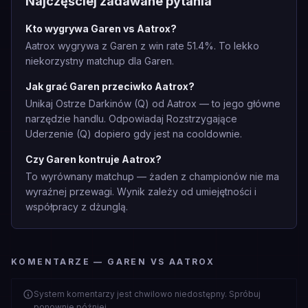
Najczęściej zadawane pytania
Kto wygrywa Garen vs Aatrox?
Aatrox wygrywa z Garen z win rate 51.4%. To lekko
niekorzystny matchup dla Garen.
Jak grać Garen przeciwko Aatrox?
Unikaj Ostrze Darkinów (Q) od Aatrox — to jego główne
narzędzie handlu. Odpowiadaj Rozstrzygające
Uderzenie (Q) dopiero gdy jest na cooldownie.
Czy Garen kontruje Aatrox?
To wyrównany matchup — żaden z championów nie ma
wyraźnej przewagi. Wynik zależy od umiejętności i
współpracy z dżunglą.
KOMENTARZE — GAREN VS AATROX
System komentarzy jest chwilowo niedostępny. Spróbuj
ponownie później.