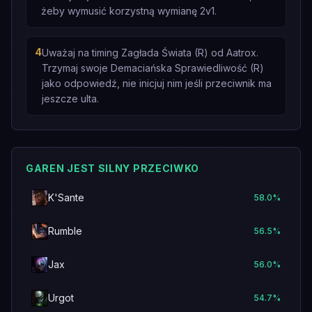
żeby wymusić korzystną wymianę 2v1.
4
Uważaj na timing Zagłada Świata (R) od Aatrox.
Trzymaj swoje Demaciańska Sprawiedliwość (R)
jako odpowiedź, nie inicjuj nim jeśli przeciwnik ma
jeszcze ulta.
GAREN JEST SILNY PRZECIWKO
K'Sante
58.0
%
Rumble
56.5
%
Jax
56.0
%
Urgot
54.7
%