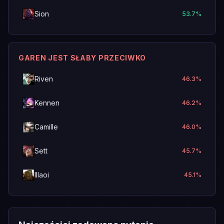
Sion
53.7
%
GAREN JEST SŁABY PRZECIWKO
Riven
46.3
%
Kennen
46.2
%
Camille
46.0
%
Sett
45.7
%
Illaoi
45.1
%