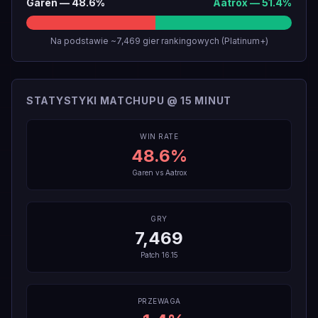
Garen
—
48.6
%
Aatrox
—
51.4
%
Na podstawie ~7,469 gier rankingowych (Platinum+)
STATYSTYKI MATCHUPU @ 15 MINUT
WIN RATE
48.6
%
Garen
vs
Aatrox
GRY
7,469
Patch
16.15
PRZEWAGA