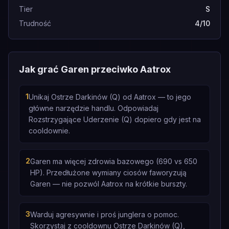
Tier
S
Trudność
4/10
Jak grać Garen przeciwko Aatrox
1
Unikaj Ostrze Darkinów (Q) od Aatrox — to jego
główne narzędzie handlu. Odpowiadaj
Rozstrzygające Uderzenie (Q) dopiero gdy jest na
cooldownie.
2
Garen ma więcej zdrowia bazowego (690 vs 650
HP). Przedłużone wymiany ciosów faworyzują
Garen — nie pozwól Aatrox na krótkie burszty.
3
Warduj agresywnie i proś junglera o pomoc.
Skorzystaj z cooldownu Ostrze Darkinów (Q),