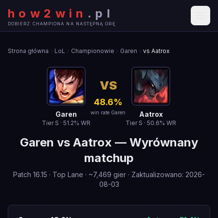
how2win
.
pl
DOBIERZ CHAMPIONA NA NASTĘPNĄ GRĘ
Strona główna
LoL
Championowie
Garen
vs Aatrox
VS
48.6
%
win rate Garen
Garen
Aatrox
Tier
S
·
51.2
% WR
Tier
S
·
50.6
% WR
Garen
vs
Aatrox
—
Wyrównany
matchup
Patch
16.15
·
Top Lane
· ~
7,469
gier
·
Zaktualizowano
:
2026-
08-03