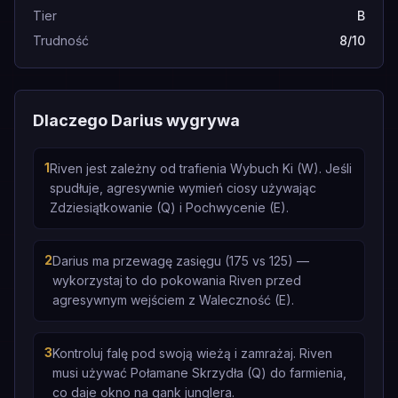
Tier
B
Trudność
8/10
Dlaczego Darius wygrywa
1
Riven jest zależny od trafienia Wybuch Ki (W). Jeśli
spudłuje, agresywnie wymień ciosy używając
Zdziesiątkowanie (Q) i Pochwycenie (E).
2
Darius ma przewagę zasięgu (175 vs 125) —
wykorzystaj to do pokowania Riven przed
agresywnym wejściem z Waleczność (E).
3
Kontroluj falę pod swoją wieżą i zamrażaj. Riven
musi używać Połamane Skrzydła (Q) do farmienia,
co daje okno na gank junglera.