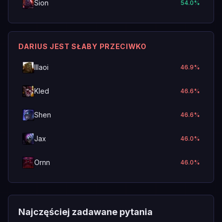
Sion
54.0
%
DARIUS JEST SŁABY PRZECIWKO
Illaoi
46.9
%
Kled
46.6
%
Shen
46.6
%
Jax
46.0
%
Ornn
46.0
%
Najczęściej zadawane pytania