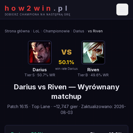
how2win
.
pl
DOBIERZ CHAMPIONA NA NASTĘPNĄ GRĘ
Strona główna
LoL
Championowie
Darius
vs Riven
VS
50.1
%
win rate Darius
Darius
Riven
Tier
S
·
50.7
% WR
Tier
B
·
49.6
% WR
Darius
vs
Riven
—
Wyrównany
matchup
Patch
16.15
·
Top Lane
· ~
12,747
gier
·
Zaktualizowano
:
2026-
08-03