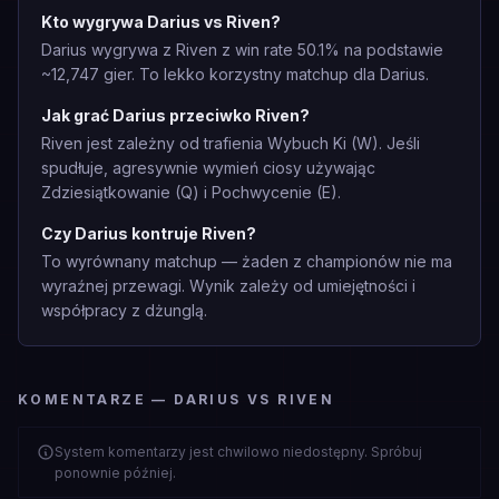
Kto wygrywa Darius vs Riven?
Darius wygrywa z Riven z win rate 50.1% na podstawie
~12,747 gier. To lekko korzystny matchup dla Darius.
Jak grać Darius przeciwko Riven?
Riven jest zależny od trafienia Wybuch Ki (W). Jeśli
spudłuje, agresywnie wymień ciosy używając
Zdziesiątkowanie (Q) i Pochwycenie (E).
Czy Darius kontruje Riven?
To wyrównany matchup — żaden z championów nie ma
wyraźnej przewagi. Wynik zależy od umiejętności i
współpracy z dżunglą.
KOMENTARZE — DARIUS VS RIVEN
System komentarzy jest chwilowo niedostępny. Spróbuj
ponownie później.