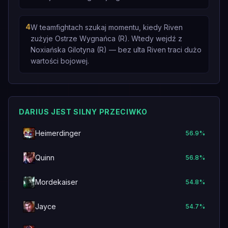
4
W teamfightach szukaj momentu, kiedy Riven
zużyje Ostrze Wygnańca (R). Wtedy wejdź z
Noxiańska Gilotyna (R) — bez ulta Riven traci dużo
wartości bojowej.
DARIUS JEST SILNY PRZECIWKO
Heimerdinger
56.9
%
Quinn
56.8
%
Mordekaiser
54.8
%
Jayce
54.7
%