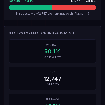
Darius
—
50.1
%
Riven
—
49.9
%
Na podstawie ~12,747 gier rankingowych (Platinum+)
STATYSTYKI MATCHUPU @ 15 MINUT
WIN RATE
50.1
%
Darius
vs
Riven
GRY
12,747
Patch
16.15
PRZEWAGA