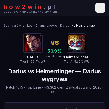
how2win
.
pl
DOBIERZ CHAMPIONA NA NASTĘPNĄ GRĘ
Strona główna
LoL
Championowie
Darius
vs Heimerdinger
VS
56.9
%
win rate Darius
Darius
Heimerdinger
Tier
S
·
50.7
% WR
Tier
A
·
52.0
% WR
Darius
vs
Heimerdinger
—
Darius
wygrywa
Patch
16.15
·
Top Lane
· ~
13,362
gier
·
Zaktualizowano
:
2026-
08-03