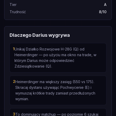
Tier
A
Trudność
8/10
Dlaczego Darius wygrywa
1
Unikaj Działko Rozwojowe H-28G (Q) od
Heimerdinger — po użyciu ma okno na trade, w
którym Darius może odpowiedzieć
Zdziesiątkowanie (Q).
2
Heimerdinger ma większy zasięg (550 vs 175).
Skracaj dystans używając Pochwycenie (E) i
wymuszaj krótkie trady zamiast przedłużonych
wymian.
3
To dominujący matchup — po poziomie 6 szukaj