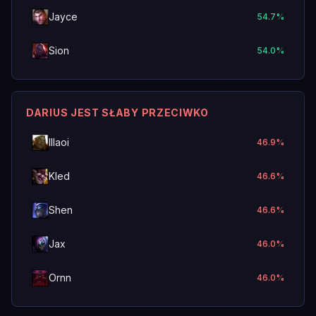
Jayce
54.7
%
Sion
54.0
%
DARIUS JEST SŁABY PRZECIWKO
Illaoi
46.9
%
Kled
46.6
%
Shen
46.6
%
Jax
46.0
%
Ornn
46.0
%