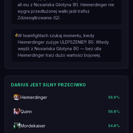
all-inu z Noxiańska Gilotyna (R). Heimerdinger nie
wygra przedłużonej walki jeśli trafisz
Zdziesiątkowanie (Q).
4
W teamfightach szukaj momentu, kiedy
Heimerdinger zużyje ULEPSZENIE!!! (R). Wtedy
wejdź z Noxiańska Gilotyna (R) — bez ulta
Heimerdinger traci dużo wartości bojowej.
DARIUS JEST SILNY PRZECIWKO
Heimerdinger
56.9
%
Quinn
56.8
%
Mordekaiser
54.8
%