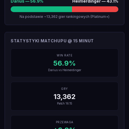
Darius
—
56.9
%
Heimerdinger
—
43.1
%
Na podstawie ~13,362 gier rankingowych (Platinum+)
STATYSTYKI MATCHUPU @ 15 MINUT
WIN RATE
56.9
%
Darius
vs
Heimerdinger
GRY
13,362
Patch
16.15
PRZEWAGA