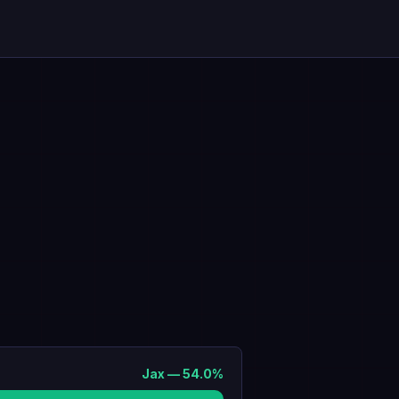
Jax
—
54.0
%