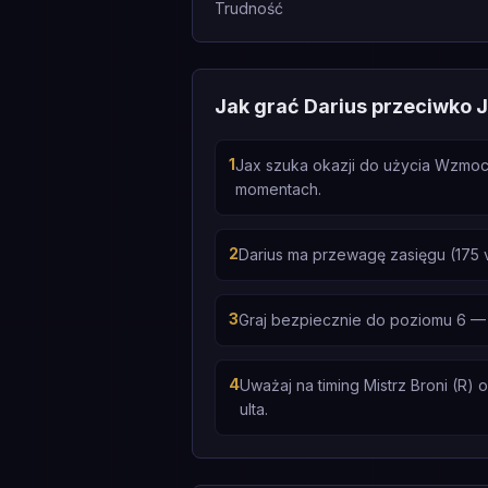
Trudność
Jak grać Darius przeciwko 
1
Jax szuka okazji do użycia Wzmocn
momentach.
2
Darius ma przewagę zasięgu (175 
3
Graj bezpiecznie do poziomu 6 — 
4
Uważaj na timing Mistrz Broni (R) 
ulta.