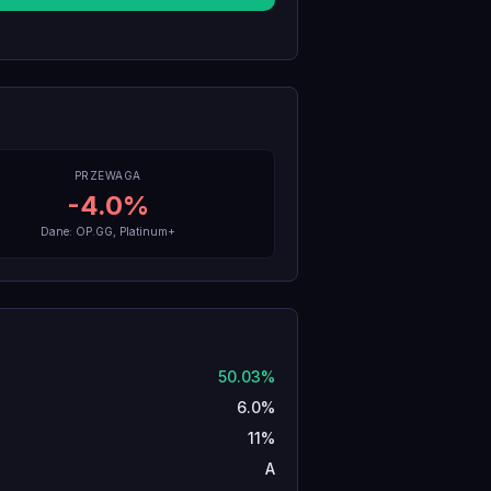
PRZEWAGA
-4.0
%
Dane: OP.GG, Platinum+
50.03%
6.0%
11%
A