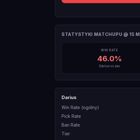
STATYSTYKI MATCHUPU @ 15 M
WIN RATE
46.0
%
Darius
vs
Jax
Darius
Win Rate (ogólny)
Pick Rate
Ban Rate
Tier