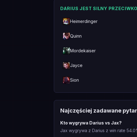
DARIUS JEST SILNY PRZECIWK
Heimerdinger
Quinn
Mordekaiser
Jayce
Sion
Najczęściej zadawane pyta
Kto wygrywa Darius vs Jax?
Jax wygrywa z Darius z win rate 54.0