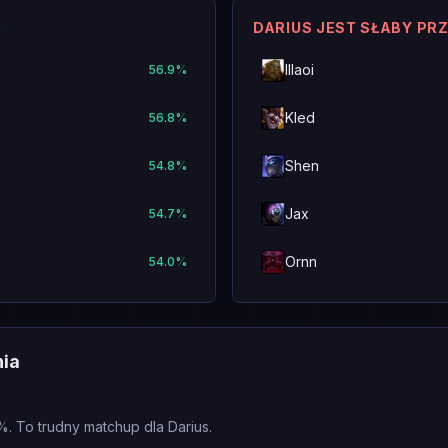
O
DARIUS JEST SŁABY PR
Illaoi
56.9
%
Kled
56.8
%
Shen
54.8
%
Jax
54.7
%
Ornn
54.0
%
nia
%. To trudny matchup dla Darius.