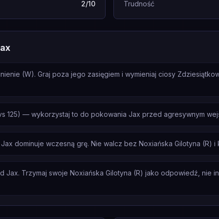
2/10
Trudność
Jax
ienie (W). Graj poza jego zasięgiem i wymieniaj ciosy Zdziesiątko
vs 125) — wykorzystaj to do pokowania Jax przed agresywnym wejśc
Jax dominuje wczesną grę. Nie walcz bez Noxiańska Gilotyna (R) i
od Jax. Trzymaj swoje Noxiańska Gilotyna (R) jako odpowiedź, nie ini