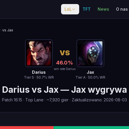
LoL
TFT
News
O nas
vs Jax
VS
46.0
%
win rate Darius
Darius
Jax
Tier
S
·
50.7
% WR
Tier
A
·
50.0
% WR
Darius
vs
Jax
—
Jax wygrywa
Patch
16.15
·
Top Lane
· ~
7,920
gier
·
Zaktualizowano
:
2026-08-03