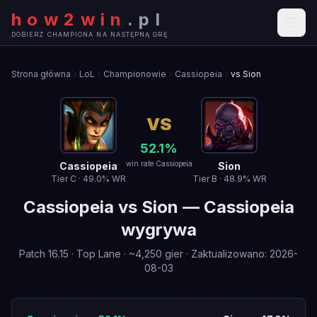
how2win
.
pl
DOBIERZ CHAMPIONA NA NASTĘPNĄ GRĘ
Strona główna
LoL
Championowie
Cassiopeia
vs Sion
VS
52.1
%
win rate Cassiopeia
Cassiopeia
Sion
Tier
C
·
49.0
% WR
Tier
B
·
48.9
% WR
Cassiopeia
vs
Sion
—
Cassiopeia
wygrywa
Patch
16.15
·
Top Lane
· ~
4,250
gier
·
Zaktualizowano
:
2026-
08-03