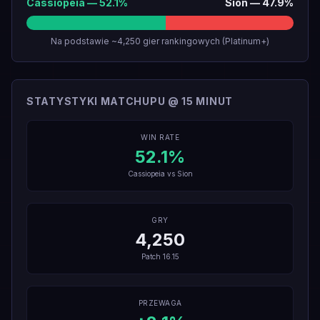
Cassiopeia
—
52.1
%
Sion
—
47.9
%
Na podstawie ~4,250 gier rankingowych (Platinum+)
STATYSTYKI MATCHUPU @ 15 MINUT
WIN RATE
52.1
%
Cassiopeia
vs
Sion
GRY
4,250
Patch
16.15
PRZEWAGA