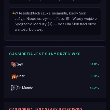
4
W teamfightach szukaj momentu, kiedy Sion
zużyje Niepowstrzymana Rzeź (R). Wtedy wejdź z
Spojrzenie Meduzy (R) — bez ulta Sion traci dużo
wartości bojowej.
CASSIOPEIA JEST SILNY PRZECIWKO
Sett
54.0
%
Gnar
53.3
%
Dr. Mundo
53.2
%
CASSIOPEIA JEST SŁABY PRZECIWKO