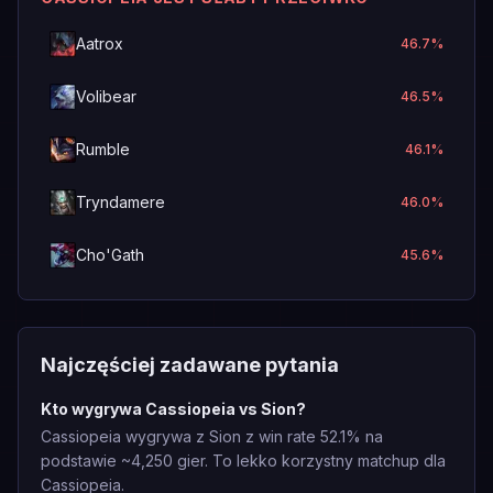
Aatrox
46.7
%
Volibear
46.5
%
Rumble
46.1
%
Tryndamere
46.0
%
Cho'Gath
45.6
%
Najczęściej zadawane pytania
Kto wygrywa Cassiopeia vs Sion?
Cassiopeia wygrywa z Sion z win rate 52.1% na
podstawie ~4,250 gier. To lekko korzystny matchup dla
Cassiopeia.