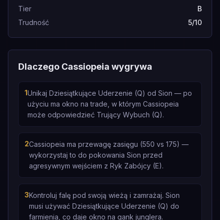
Tier
B
Trudność
5/10
Dlaczego Cassiopeia wygrywa
1
Unikaj Dziesiątkujące Uderzenie (Q) od Sion — po
użyciu ma okno na trade, w którym Cassiopeia
może odpowiedzieć Trujący Wybuch (Q).
2
Cassiopeia ma przewagę zasięgu (550 vs 175) —
wykorzystaj to do pokowania Sion przed
agresywnym wejściem z Ryk Zabójcy (E).
3
Kontroluj falę pod swoją wieżą i zamrażaj. Sion
musi używać Dziesiątkujące Uderzenie (Q) do
farmienia, co daje okno na gank junglera.