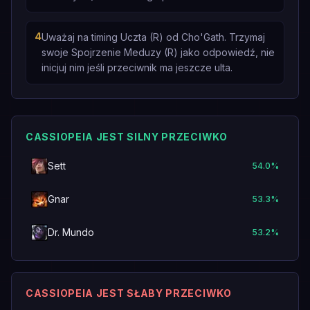
4
Uważaj na timing Uczta (R) od Cho'Gath. Trzymaj
swoje Spojrzenie Meduzy (R) jako odpowiedź, nie
inicjuj nim jeśli przeciwnik ma jeszcze ulta.
CASSIOPEIA JEST SILNY PRZECIWKO
Sett
54.0
%
Gnar
53.3
%
Dr. Mundo
53.2
%
CASSIOPEIA JEST SŁABY PRZECIWKO