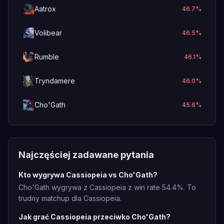
Aatrox
46.7
%
Volibear
46.5
%
Rumble
46.1
%
Tryndamere
46.0
%
Cho'Gath
45.6
%
Najczęściej zadawane pytania
Kto wygrywa Cassiopeia vs Cho'Gath?
Cho'Gath wygrywa z Cassiopeia z win rate 54.4%. To
trudny matchup dla Cassiopeia.
Jak grać Cassiopeia przeciwko Cho'Gath?