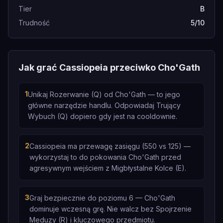
Tier
B
Trudność
5/10
Jak grać Cassiopeia przeciwko Cho'Gath
1
Unikaj Rozerwanie (Q) od Cho'Gath — to jego
główne narzędzie handlu. Odpowiadaj Trujący
Wybuch (Q) dopiero gdy jest na cooldownie.
2
Cassiopeia ma przewagę zasięgu (550 vs 125) —
wykorzystaj to do pokowania Cho'Gath przed
agresywnym wejściem z Migbłystalne Kolce (E).
3
Graj bezpiecznie do poziomu 6 — Cho'Gath
dominuje wczesną grę. Nie walcz bez Spojrzenie
Meduzy (R) i kluczowego przedmiotu.