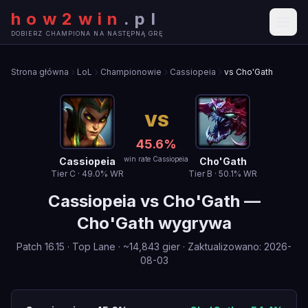
how2win
.
pl
DOBIERZ CHAMPIONA NA NASTĘPNĄ GRĘ
Strona główna
LoL
Championowie
Cassiopeia
vs Cho'Gath
VS
45.6
%
win rate Cassiopeia
Cassiopeia
Cho'Gath
Tier
C
·
49.0
% WR
Tier
B
·
50.1
% WR
Cassiopeia
vs
Cho'Gath
—
Cho'Gath wygrywa
Patch
16.15
·
Top Lane
· ~
14,843
gier
·
Zaktualizowano
:
2026-
08-03