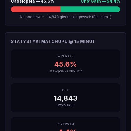
Cassiopeia
—
45.6
%
Cho'Gath
—
54.4
%
Na podstawie ~14,843 gier rankingowych (Platinum+)
STATYSTYKI MATCHUPU @ 15 MINUT
WIN RATE
45.6
%
Cassiopeia
vs
Cho'Gath
GRY
14,843
Patch
16.15
PRZEWAGA