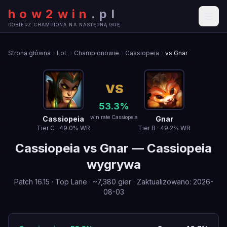
how2win
.
pl
DOBIERZ CHAMPIONA NA NASTĘPNĄ GRĘ
Strona główna
LoL
Championowie
Cassiopeia
vs Gnar
VS
53.3
%
win rate Cassiopeia
Cassiopeia
Gnar
Tier
C
·
49.0
% WR
Tier
B
·
49.2
% WR
Cassiopeia
vs
Gnar
—
Cassiopeia
wygrywa
Patch
16.15
·
Top Lane
· ~
7,380
gier
·
Zaktualizowano
:
2026-
08-03