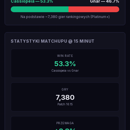
Cassiopeia
—
53.3
%
Gnar
—
46.7
%
Na podstawie ~7,380 gier rankingowych (Platinum+)
STATYSTYKI MATCHUPU @ 15 MINUT
WIN RATE
53.3
%
Cassiopeia
vs
Gnar
GRY
7,380
Patch
16.15
PRZEWAGA