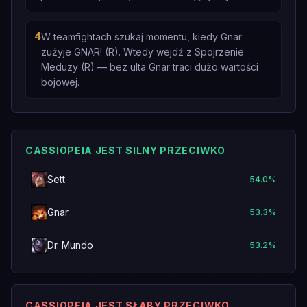
4
W teamfightach szukaj momentu, kiedy Gnar
zużyje GNAR! (R). Wtedy wejdź z Spojrzenie
Meduzy (R) — bez ulta Gnar traci dużo wartości
bojowej.
CASSIOPEIA JEST SILNY PRZECIWKO
Sett
54.0
%
Gnar
53.3
%
Dr. Mundo
53.2
%
CASSIOPEIA JEST SŁABY PRZECIWKO