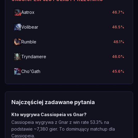
Aatrox
46.7
%
Volibear
46.5
%
Rumble
46.1
%
Tryndamere
46.0
%
Cho'Gath
45.6
%
Najczęściej zadawane pytania
Kto wygrywa Cassiopeia vs Gnar?
Cassiopeia wygrywa z Gnar z win rate 53.3% na
podstawie ~7,380 gier. To dominujący matchup dla
Cassiopeia.