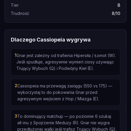
Tier
B
Trudność
8/10
Dlaczego Cassiopeia wygrywa
1
Gnar jest zależny od trafienia Hipersiła / Łomot (W).
Jeśli spudłuje, agresywnie wymień ciosy używając
Trujący Wybuch (Q) i Podwójny Kieł (E).
2
Cassiopeia ma przewagę zasięgu (550 vs 175) —
wykorzystaj to do pokowania Gnar przed
agresywnym wejściem z Hop / Miazga (E).
3
To dominujący matchup — po poziomie 6 szukaj
all-inu z Spojrzenie Meduzy (R). Gnar nie wygra
przedłużonej walki jeśli trafisz Trujący Wybuch (Q).