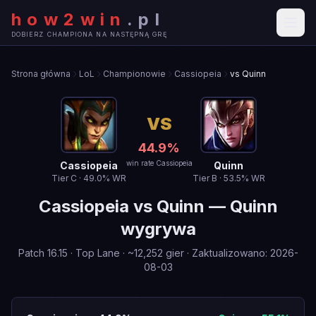
how2win
.
pl
DOBIERZ CHAMPIONA NA NASTĘPNĄ GRĘ
Strona główna
LoL
Championowie
Cassiopeia
vs Quinn
VS
44.9
%
win rate Cassiopeia
Cassiopeia
Quinn
Tier
C
·
49.0
% WR
Tier
B
·
53.5
% WR
Cassiopeia
vs
Quinn
—
Quinn
wygrywa
Patch
16.15
·
Top Lane
· ~
12,252
gier
·
Zaktualizowano
:
2026-
08-03