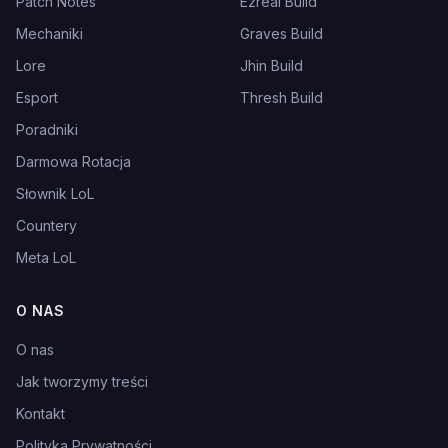
Patch Notes
Ezreal Build
Mechaniki
Graves Build
Lore
Jhin Build
Esport
Thresh Build
Poradniki
Darmowa Rotacja
Słownik LoL
Countery
Meta LoL
O NAS
O nas
Jak tworzymy treści
Kontakt
Polityka Prywatności