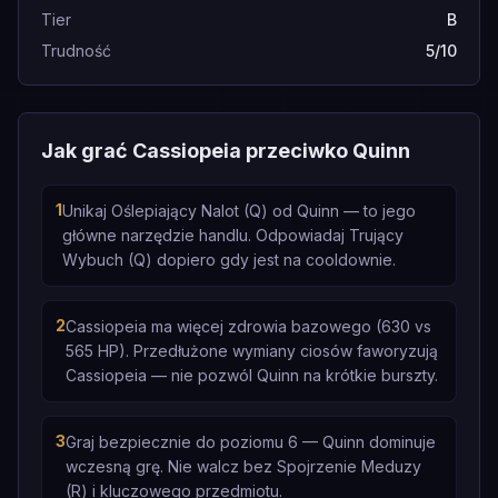
Tier
B
Trudność
5/10
Jak grać Cassiopeia przeciwko Quinn
1
Unikaj Oślepiający Nalot (Q) od Quinn — to jego
główne narzędzie handlu. Odpowiadaj Trujący
Wybuch (Q) dopiero gdy jest na cooldownie.
2
Cassiopeia ma więcej zdrowia bazowego (630 vs
565 HP). Przedłużone wymiany ciosów faworyzują
Cassiopeia — nie pozwól Quinn na krótkie burszty.
3
Graj bezpiecznie do poziomu 6 — Quinn dominuje
wczesną grę. Nie walcz bez Spojrzenie Meduzy
(R) i kluczowego przedmiotu.