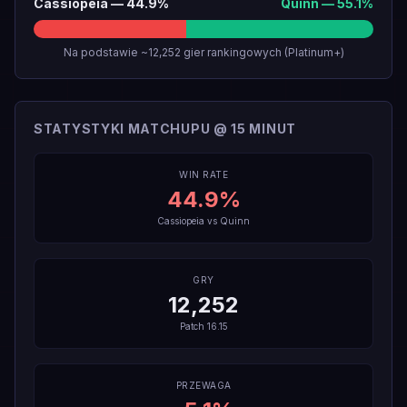
Cassiopeia
—
44.9
%
Quinn
—
55.1
%
Na podstawie ~12,252 gier rankingowych (Platinum+)
STATYSTYKI MATCHUPU @ 15 MINUT
WIN RATE
44.9
%
Cassiopeia
vs
Quinn
GRY
12,252
Patch
16.15
PRZEWAGA