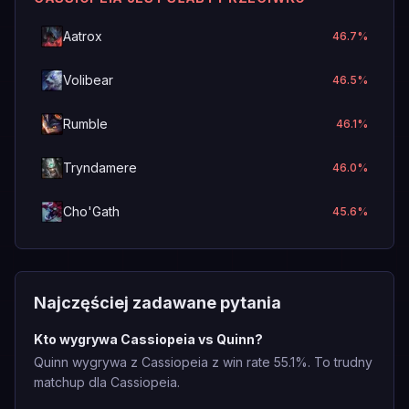
Aatrox
46.7
%
Volibear
46.5
%
Rumble
46.1
%
Tryndamere
46.0
%
Cho'Gath
45.6
%
Najczęściej zadawane pytania
Kto wygrywa Cassiopeia vs Quinn?
Quinn wygrywa z Cassiopeia z win rate 55.1%. To trudny
matchup dla Cassiopeia.