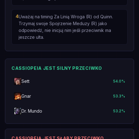
4
Uważaj na timing Za Linią Wroga (R) od Quinn.
Trzymaj swoje Spojrzenie Meduzy (R) jako
odpowiedź, nie inicjuj nim jeśli przeciwnik ma
jeszcze ulta.
CASSIOPEIA JEST SILNY PRZECIWKO
Sett
54.0
%
Gnar
53.3
%
Dr. Mundo
53.2
%
CASSIOPEIA JEST SŁABY PRZECIWKO