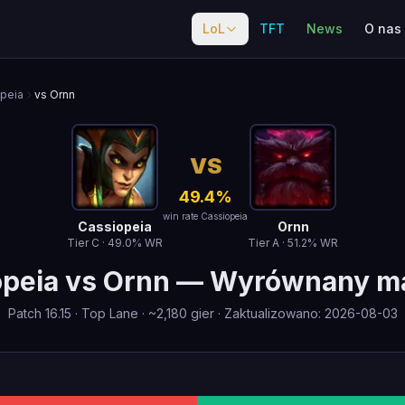
LoL
TFT
News
O nas
peia
vs Ornn
VS
49.4
%
win rate Cassiopeia
Cassiopeia
Ornn
Tier
C
·
49.0
% WR
Tier
A
·
51.2
% WR
opeia
vs
Ornn
—
Wyrównany m
Patch
16.15
·
Top Lane
· ~
2,180
gier
·
Zaktualizowano
:
2026-08-03