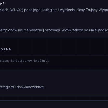
nn?
Miech (W). Graj poza jego zasięgiem i wymieniaj ciosy Trujący Wyb
mpionów nie ma wyraźnej przewagi. Wynik zależy od umiejętności 
 ORNN
stępny. Spróbuj ponownie później.
rategiami i doświadczeniami.