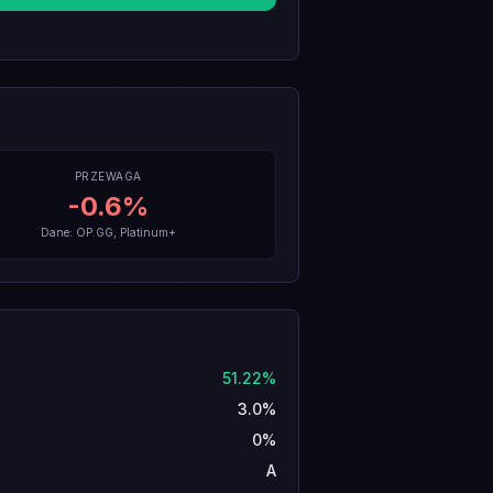
PRZEWAGA
-0.6
%
Dane: OP.GG, Platinum+
51.22%
3.0%
0%
A