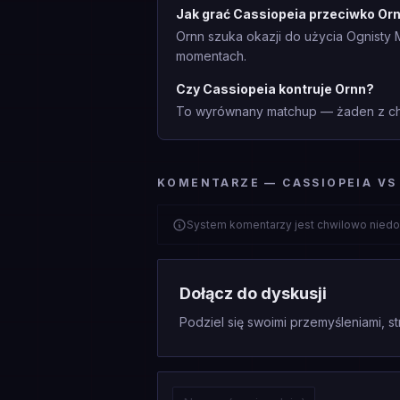
Jak grać Cassiopeia przeciwko Or
Ornn szuka okazji do użycia Ognisty 
momentach.
Czy Cassiopeia kontruje Ornn?
To wyrównany matchup — żaden z cha
KOMENTARZE — CASSIOPEIA VS
System komentarzy jest chwilowo niedo
Dołącz do dyskusji
Podziel się swoimi przemyśleniami, st