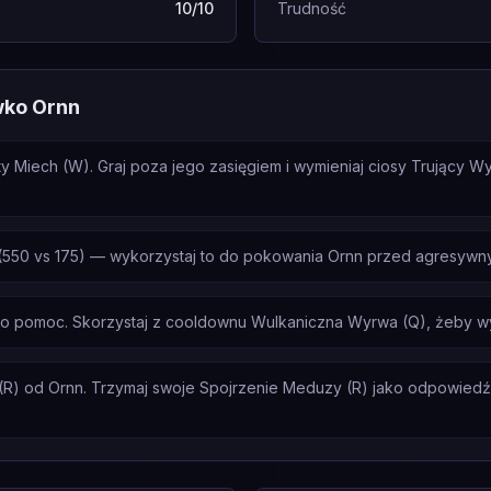
10/10
Trudność
wko Ornn
ty Miech (W). Graj poza jego zasięgiem i wymieniaj ciosy Trujący 
550 vs 175) — wykorzystaj to do pokowania Ornn przed agresywnym
a o pomoc. Skorzystaj z cooldownu Wulkaniczna Wyrwa (Q), żeby w
R) od Ornn. Trzymaj swoje Spojrzenie Meduzy (R) jako odpowiedź, ni