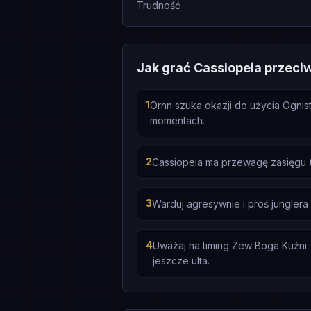
Trudność
Jak grać Cassiopeia przeci
1
Ornn szuka okazji do użycia Ognis
momentach.
2
Cassiopeia ma przewagę zasięgu (
3
Warduj agresywnie i proś jungler
4
Uważaj na timing Zew Boga Kuźni (
jeszcze ulta.