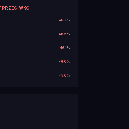
Y PRZECIWKO
46.7
%
46.5
%
46.1
%
46.0
%
45.6
%