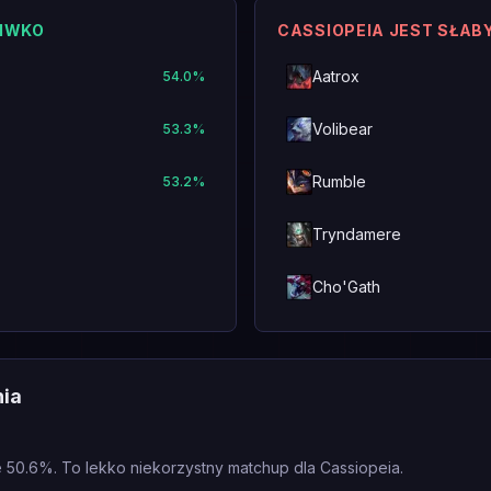
CIWKO
CASSIOPEIA JEST SŁAB
Aatrox
54.0
%
Volibear
53.3
%
Rumble
53.2
%
Tryndamere
Cho'Gath
nia
 50.6%. To lekko niekorzystny matchup dla Cassiopeia.