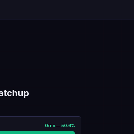
atchup
Ornn
—
50.6
%