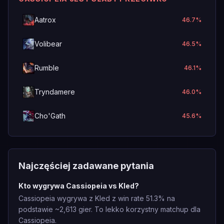
Aatrox
46.7
%
Volibear
46.5
%
Rumble
46.1
%
Tryndamere
46.0
%
Cho'Gath
45.6
%
Najczęściej zadawane pytania
Kto wygrywa Cassiopeia vs Kled?
Cassiopeia wygrywa z Kled z win rate 51.3% na
podstawie ~2,613 gier. To lekko korzystny matchup dla
Cassiopeia.