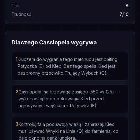
Tier
A
Trudność
7/10
Dlaczego Cassiopeia wygrywa
1
Kluczem do wygrania tego matchupu jest baiting
Potyczka (E) od Kled. Bez tego spella Kled jest
bezbronny przeciwko Trujący Wybuch (Q).
2
Cassiopeia ma przewagę zasięgu (550 vs 125) —
wykorzystaj to do pokowania Kled przed
agresywnym wejściem z Potyczka (E).
3
Kontroluj falę pod swoją wieżą i zamrażaj. Kled
musi używać Wnyki na Linie (Q) do farmienia, co
daje okno na gank junglera.