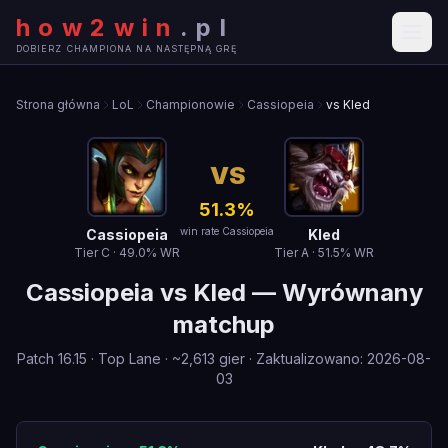
how2win
.
pl
DOBIERZ CHAMPIONA NA NASTĘPNĄ GRĘ
Strona główna
LoL
Championowie
Cassiopeia
vs Kled
VS
51.3
%
win rate Cassiopeia
Cassiopeia
Kled
Tier
C
·
49.0
% WR
Tier
A
·
51.5
% WR
Cassiopeia
vs
Kled
—
Wyrównany
matchup
Patch
16.15
·
Top Lane
· ~
2,613
gier
·
Zaktualizowano
:
2026-08-
03