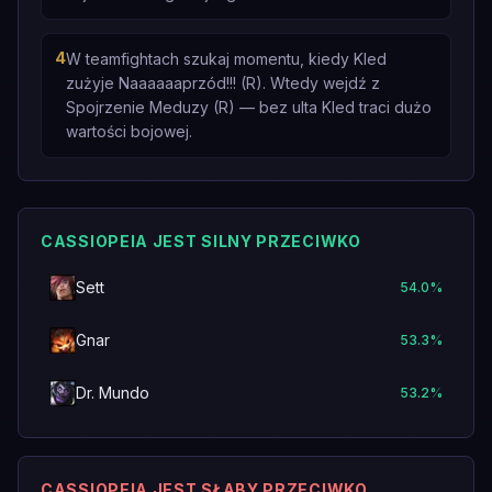
4
W teamfightach szukaj momentu, kiedy Kled
zużyje Naaaaaaprzód!!! (R). Wtedy wejdź z
Spojrzenie Meduzy (R) — bez ulta Kled traci dużo
wartości bojowej.
CASSIOPEIA JEST SILNY PRZECIWKO
Sett
54.0
%
Gnar
53.3
%
Dr. Mundo
53.2
%
CASSIOPEIA JEST SŁABY PRZECIWKO