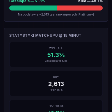
Cassiopeia
—
51.3
%
Kled
—
48.7
%
Na podstawie ~2,613 gier rankingowych (Platinum+)
STATYSTYKI MATCHUPU @ 15 MINUT
WIN RATE
51.3
%
Cassiopeia
vs
Kled
GRY
2,613
Patch
16.15
PRZEWAGA