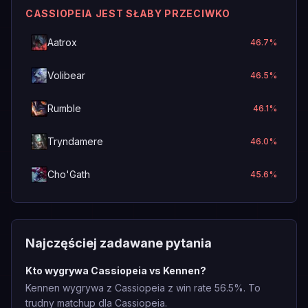
CASSIOPEIA JEST SŁABY PRZECIWKO
Aatrox
46.7
%
Volibear
46.5
%
Rumble
46.1
%
Tryndamere
46.0
%
Cho'Gath
45.6
%
Najczęściej zadawane pytania
Kto wygrywa Cassiopeia vs Kennen?
Kennen wygrywa z Cassiopeia z win rate 56.5%. To
trudny matchup dla Cassiopeia.