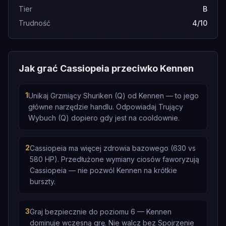
Tier
B
Trudność
4/10
Jak grać Cassiopeia przeciwko Kennen
1
Unikaj Grzmiący Shuriken (Q) od Kennen — to jego
główne narzędzie handlu. Odpowiadaj Trujący
Wybuch (Q) dopiero gdy jest na cooldownie.
2
Cassiopeia ma więcej zdrowia bazowego (630 vs
580 HP). Przedłużone wymiany ciosów faworyzują
Cassiopeia — nie pozwól Kennen na krótkie
burszty.
3
Graj bezpiecznie do poziomu 6 — Kennen
dominuje wczesną grę. Nie walcz bez Spojrzenie