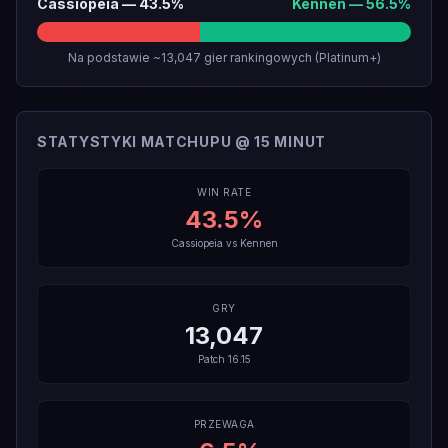
Cassiopeia
—
43.5
%
Kennen
—
56.5
%
Na podstawie ~13,047 gier rankingowych (Platinum+)
STATYSTYKI MATCHUPU @ 15 MINUT
WIN RATE
43.5
%
Cassiopeia
vs
Kennen
GRY
13,047
Patch
16.15
PRZEWAGA