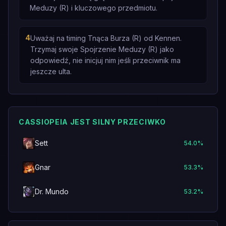
Meduzy (R) i kluczowego przedmiotu.
4
Uważaj na timing Tnąca Burza (R) od Kennen.
Trzymaj swoje Spojrzenie Meduzy (R) jako
odpowiedź, nie inicjuj nim jeśli przeciwnik ma
jeszcze ulta.
CASSIOPEIA JEST SILNY PRZECIWKO
Sett
54.0
%
Gnar
53.3
%
Dr. Mundo
53.2
%