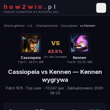
how2win
.
pl
DOBIERZ CHAMPIONA NA NASTĘPNĄ GRĘ
Strona główna
LoL
Championowie
Cassiopeia
vs Kennen
VS
43.5
%
win rate Cassiopeia
Cassiopeia
Kennen
Tier
C
·
49.0
% WR
Tier
B
·
50.3
% WR
Cassiopeia
vs
Kennen
—
Kennen
wygrywa
Patch
16.15
·
Top Lane
· ~
13,047
gier
·
Zaktualizowano
:
2026-
08-03