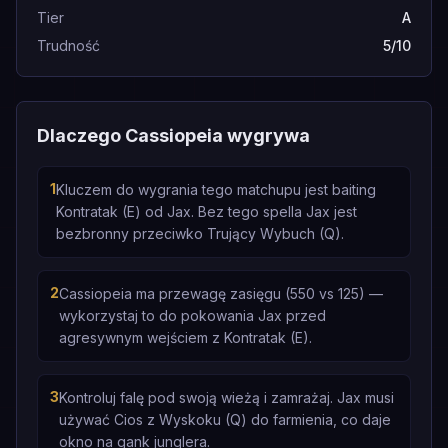
Tier
A
Trudność
5/10
Dlaczego Cassiopeia wygrywa
1
Kluczem do wygrania tego matchupu jest baiting
Kontratak (E) od Jax. Bez tego spella Jax jest
bezbronny przeciwko Trujący Wybuch (Q).
2
Cassiopeia ma przewagę zasięgu (550 vs 125) —
wykorzystaj to do pokowania Jax przed
agresywnym wejściem z Kontratak (E).
3
Kontroluj falę pod swoją wieżą i zamrażaj. Jax musi
używać Cios z Wyskoku (Q) do farmienia, co daje
okno na gank junglera.