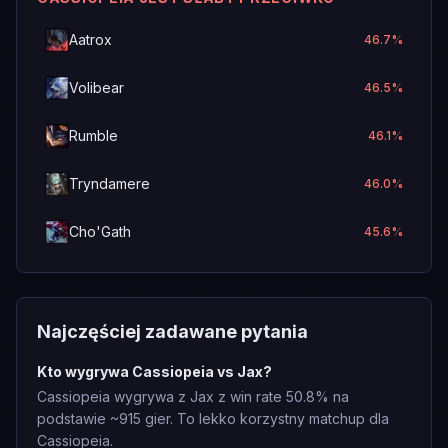
Aatrox
46.7
%
Volibear
46.5
%
Rumble
46.1
%
Tryndamere
46.0
%
Cho'Gath
45.6
%
Najczęściej zadawane pytania
Kto wygrywa Cassiopeia vs Jax?
Cassiopeia wygrywa z Jax z win rate 50.8% na
podstawie ~915 gier. To lekko korzystny matchup dla
Cassiopeia.