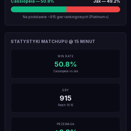
Cassiopeia
—
50.8
%
Jax
—
49.2
%
Na podstawie ~915 gier rankingowych (Platinum+)
STATYSTYKI MATCHUPU @ 15 MINUT
WIN RATE
50.8
%
Cassiopeia
vs
Jax
GRY
915
Patch
16.15
PRZEWAGA