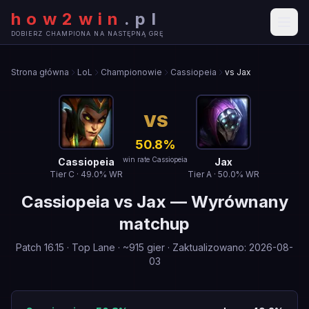
how2win
.
pl
DOBIERZ CHAMPIONA NA NASTĘPNĄ GRĘ
Strona główna
LoL
Championowie
Cassiopeia
vs Jax
VS
50.8
%
win rate Cassiopeia
Cassiopeia
Jax
Tier
C
·
49.0
% WR
Tier
A
·
50.0
% WR
Cassiopeia
vs
Jax
—
Wyrównany
matchup
Patch
16.15
·
Top Lane
· ~
915
gier
·
Zaktualizowano
:
2026-08-
03