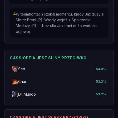
4
W teamfightach szukaj momentu, kiedy Jax zużyje
Mistrz Broni (R). Wtedy wejdź z Spojrzenie
Meduzy (R) — bez ulta Jax traci dużo wartości
bojowej.
CASSIOPEIA JEST SILNY PRZECIWKO
Sett
54.0
%
Gnar
53.3
%
Dr. Mundo
53.2
%
CASSIOPEIA JEST SŁABY PRZECIWKO