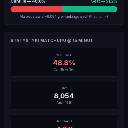
Camille
—
48.8
%
Sett
—
51.2
%
Na podstawie ~8,054 gier rankingowych (Platinum+)
STATYSTYKI MATCHUPU @ 15 MINUT
WIN RATE
48.8
%
Camille
vs
Sett
GRY
8,054
Patch
16.15
PRZEWAGA