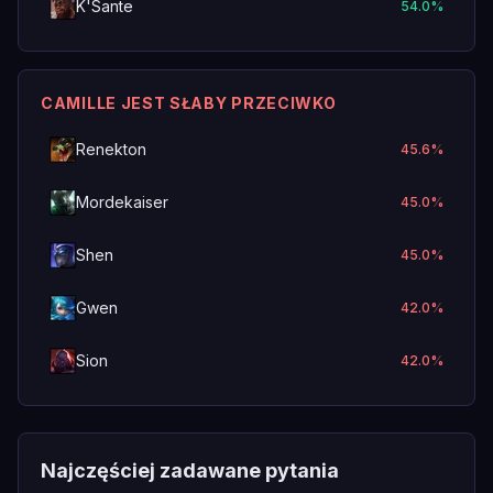
K'Sante
54.0
%
CAMILLE JEST SŁABY PRZECIWKO
Renekton
45.6
%
Mordekaiser
45.0
%
Shen
45.0
%
Gwen
42.0
%
Sion
42.0
%
Najczęściej zadawane pytania