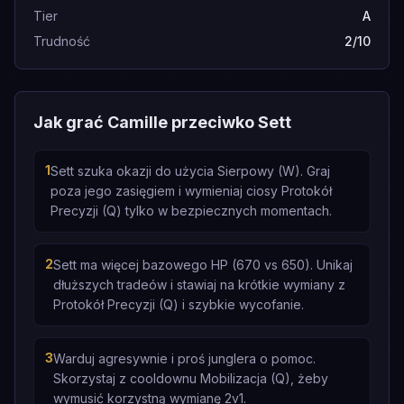
Tier
A
Trudność
2/10
Jak grać Camille przeciwko Sett
1
Sett szuka okazji do użycia Sierpowy (W). Graj
poza jego zasięgiem i wymieniaj ciosy Protokół
Precyzji (Q) tylko w bezpiecznych momentach.
2
Sett ma więcej bazowego HP (670 vs 650). Unikaj
dłuższych tradeów i stawiaj na krótkie wymiany z
Protokół Precyzji (Q) i szybkie wycofanie.
3
Warduj agresywnie i proś junglera o pomoc.
Skorzystaj z cooldownu Mobilizacja (Q), żeby
wymusić korzystną wymianę 2v1.