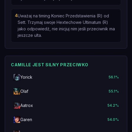
4
Uważaj na timing Koniec Przedstawienia (R) od
Sett. Trzymaj swoje Hextechowe Ultimatum (R)
jako odpowiedź, nie inicjuj nim jeśli przeciwnik ma
jeszcze ulta.
CAMILLE JEST SILNY PRZECIWKO
Yorick
56.1
%
Olaf
55.1
%
Aatrox
54.2
%
Garen
54.0
%