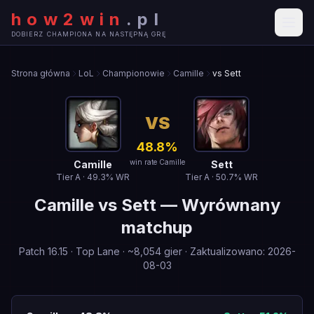
how2win
.
pl
DOBIERZ CHAMPIONA NA NASTĘPNĄ GRĘ
Strona główna
LoL
Championowie
Camille
vs Sett
VS
48.8
%
win rate Camille
Camille
Sett
Tier
A
·
49.3
% WR
Tier
A
·
50.7
% WR
Camille
vs
Sett
—
Wyrównany
matchup
Patch
16.15
·
Top Lane
· ~
8,054
gier
·
Zaktualizowano
:
2026-
08-03