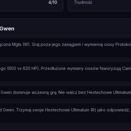
4/10
Trudność
o Gwen
cona Mgła (W). Graj poza jego zasięgiem i wymieniaj ciosy Protokó
go (650 vs 620 HP). Przedłużone wymiany ciosów faworyzują Cami
 Gwen dominuje wczesną grę. Nie walcz bez Hextechowe Ultimatum 
d Gwen. Trzymaj swoje Hextechowe Ultimatum (R) jako odpowiedź, nie