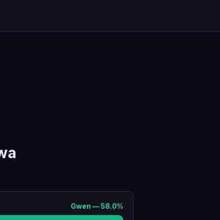
wa
Gwen
—
58.0
%