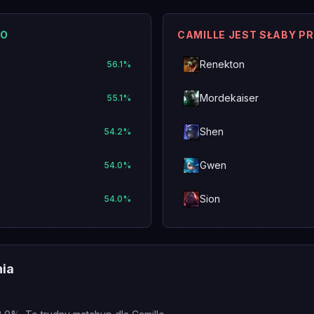
KO
CAMILLE JEST SŁABY P
Renekton
56.1
%
Mordekaiser
55.1
%
Shen
54.2
%
Gwen
54.0
%
Sion
54.0
%
nia