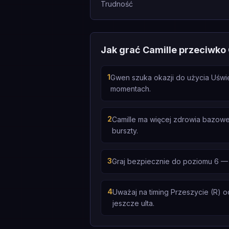
Trudność
Jak grać Camille przeciwk
1
Gwen szuka okazji do użycia Uświę
momentach.
2
Camille ma więcej zdrowia bazowe
burszty.
3
Graj bezpiecznie do poziomu 6 —
4
Uważaj na timing Przeszycie (R) o
jeszcze ulta.