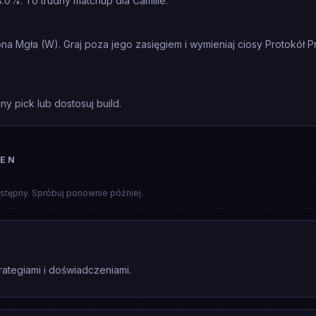
.0%. To trudny matchup dla Camille.
a Mgła (W). Graj poza jego zasięgiem i wymieniaj ciosy Protokół P
ny pick lub dostosuj build.
WEN
stępny. Spróbuj ponownie później.
rategiami i doświadczeniami.