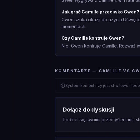
Gwen wygrywa z Camille z win rate 58
Jak grać Camille przeciwko Gwen?
Gwen szuka okazji do użycia Uświęcon
momentach.
Czy Camille kontruje Gwen?
Nie, Gwen kontruje Camille. Rozważ in
KOMENTARZE — CAMILLE VS G
System komentarzy jest chwilowo niedo
Dołącz do dyskusji
Podziel się swoimi przemyśleniami, st