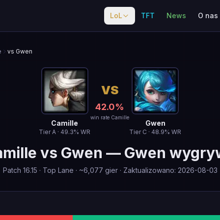
LoL
TFT
News
O nas
e
vs Gwen
VS
42.0
%
win rate Camille
Camille
Gwen
Tier
A
·
49.3
% WR
Tier
C
·
48.9
% WR
mille
vs
Gwen
—
Gwen wygry
Patch
16.15
·
Top Lane
· ~
6,077
gier
·
Zaktualizowano
:
2026-08-03