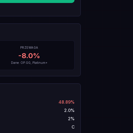
PRZEWAGA
-8.0
%
Dane: OP.GG, Platinum+
48.89%
2.0%
2%
C