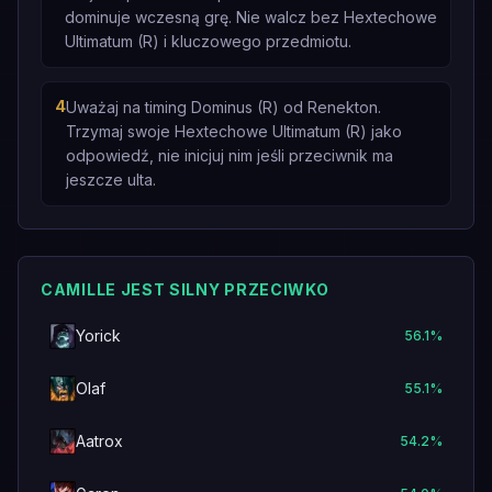
dominuje wczesną grę. Nie walcz bez Hextechowe
Ultimatum (R) i kluczowego przedmiotu.
4
Uważaj na timing Dominus (R) od Renekton.
Trzymaj swoje Hextechowe Ultimatum (R) jako
odpowiedź, nie inicjuj nim jeśli przeciwnik ma
jeszcze ulta.
CAMILLE JEST SILNY PRZECIWKO
Yorick
56.1
%
Olaf
55.1
%
Aatrox
54.2
%