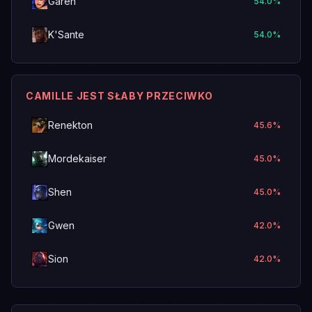
Garen
54.0
%
K'Sante
54.0
%
CAMILLE JEST SŁABY PRZECIWKO
Renekton
45.6
%
Mordekaiser
45.0
%
Shen
45.0
%
Gwen
42.0
%
Sion
42.0
%