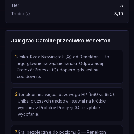
Tier
A
Trudność
3/10
Jak grać Camille przeciwko Renekton
1
Unikaj Rzeź Niewiniątek (Q) od Renekton — to
jego główne narzędzie handlu. Odpowiadaj
Protokół Precyzji (Q) dopiero gdy jest na
cooldownie.
2
Renekton ma więcej bazowego HP (660 vs 650).
Unikaj dłuższych tradeów i stawiaj na krótkie
wymiany z Protokół Precyzji (Q) i szybkie
wycofanie.
3
Graj bezpiecznie do poziomu 6 — Renekton