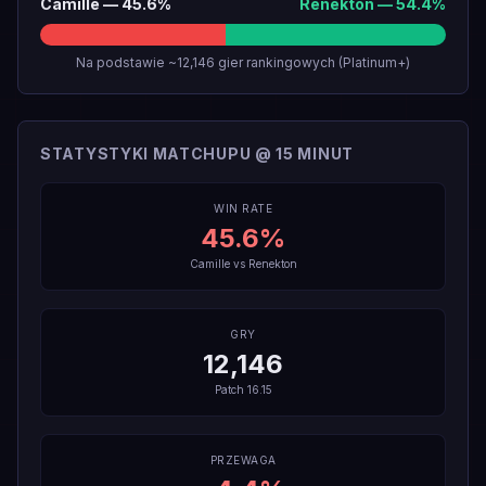
Camille
—
45.6
%
Renekton
—
54.4
%
Na podstawie ~12,146 gier rankingowych (Platinum+)
STATYSTYKI MATCHUPU @ 15 MINUT
WIN RATE
45.6
%
Camille
vs
Renekton
GRY
12,146
Patch
16.15
PRZEWAGA