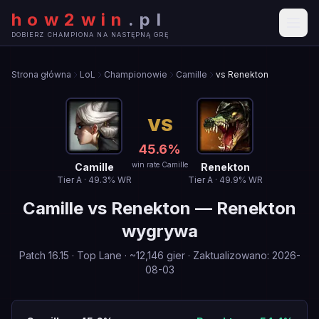
how2win
.
pl
DOBIERZ CHAMPIONA NA NASTĘPNĄ GRĘ
Strona główna
LoL
Championowie
Camille
vs Renekton
VS
45.6
%
win rate Camille
Camille
Renekton
Tier
A
·
49.3
% WR
Tier
A
·
49.9
% WR
Camille
vs
Renekton
—
Renekton
wygrywa
Patch
16.15
·
Top Lane
· ~
12,146
gier
·
Zaktualizowano
:
2026-
08-03