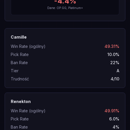
-4.4
%
Dane: OP.GG, Platinum+
Camille
Win Rate (ogólny)
49.31%
Pick Rate
10.0%
Ban Rate
22%
Tier
A
Trudność
4/10
Renekton
Win Rate (ogólny)
49.91%
Pick Rate
6.0%
Ban Rate
4%