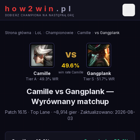
how2win
.
pl
DOBIERZ CHAMPIONA NA NASTĘPNĄ GRĘ
Strona główna
LoL
Championowie
Camille
vs Gangplank
VS
49.6
%
win rate Camille
Camille
Gangplank
Tier
A
·
49.3
% WR
Tier
S
·
51.7
% WR
Camille
vs
Gangplank
—
Wyrównany matchup
Patch
16.15
·
Top Lane
· ~
8,914
gier
·
Zaktualizowano
:
2026-08-
03