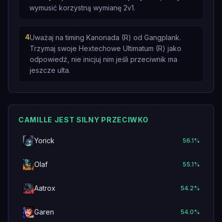
wymusić korzystną wymianę 2v1.
4
Uważaj na timing Kanonada (R) od Gangplank.
Trzymaj swoje Hextechowe Ultimatum (R) jako
odpowiedź, nie inicjuj nim jeśli przeciwnik ma
jeszcze ulta.
CAMILLE JEST SILNY PRZECIWKO
Yorick
56.1
%
Olaf
55.1
%
Aatrox
54.2
%
Garen
54.0
%