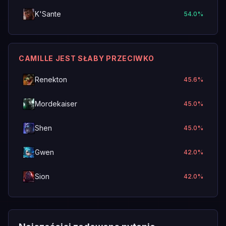
K'Sante
54.0
%
CAMILLE JEST SŁABY PRZECIWKO
Renekton
45.6
%
Mordekaiser
45.0
%
Shen
45.0
%
Gwen
42.0
%
Sion
42.0
%