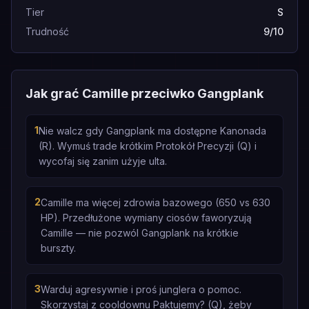
Tier
S
Trudność
9/10
Jak grać Camille przeciwko Gangplank
1
Nie walcz gdy Gangplank ma dostępne Kanonada
(R). Wymuś trade krótkim Protokół Precyzji (Q) i
wycofaj się zanim użyje ulta.
2
Camille ma więcej zdrowia bazowego (650 vs 630
HP). Przedłużone wymiany ciosów faworyzują
Camille — nie pozwól Gangplank na krótkie
burszty.
3
Warduj agresywnie i proś junglera o pomoc.
Skorzystaj z cooldownu Paktujemy? (Q), żeby