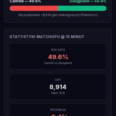
Camille
—
49.6
%
Gangplank
—
50.4
%
Na podstawie ~8,914 gier rankingowych (Platinum+)
STATYSTYKI MATCHUPU @ 15 MINUT
WIN RATE
49.6
%
Camille
vs
Gangplank
GRY
8,914
Patch
16.15
PRZEWAGA