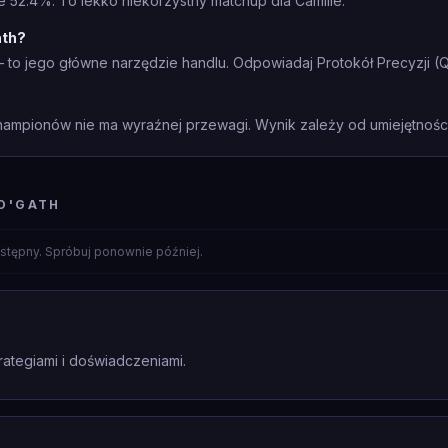
e 52.4%. To lekko niekorzystny matchup dla Camille.
ath?
to jego główne narzędzie handlu. Odpowiadaj Protokół Precyzji (Q
mpionów nie ma wyraźnej przewagi. Wynik zależy od umiejętności 
O'GATH
stępny. Spróbuj ponownie później.
rategiami i doświadczeniami.