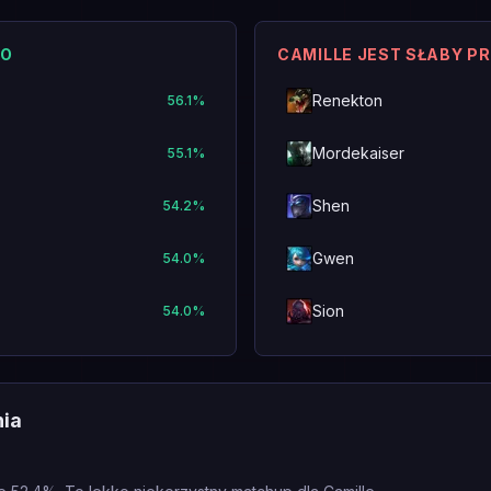
KO
CAMILLE JEST SŁABY P
Renekton
56.1
%
Mordekaiser
55.1
%
Shen
54.2
%
Gwen
54.0
%
Sion
54.0
%
nia