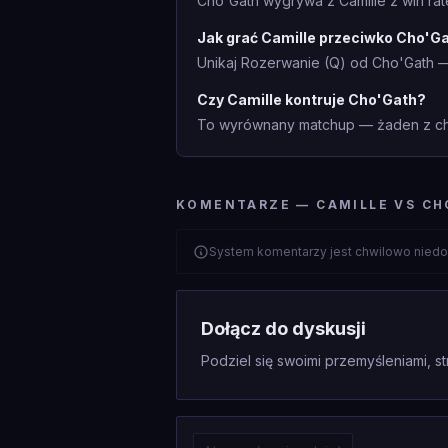
Cho'Gath wygrywa z Camille z win rat
Jak grać Camille przeciwko Cho'G
Unikaj Rozerwanie (Q) od Cho'Gath — 
Czy Camille kontruje Cho'Gath?
To wyrównany matchup — żaden z cha
KOMENTARZE — CAMILLE VS CH
System komentarzy jest chwilowo niedo
Dołącz do dyskusji
Podziel się swoimi przemyśleniami, st