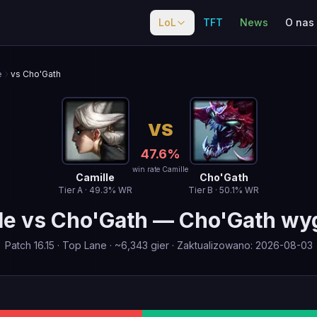
LoL
TFT
News
O nas
e
vs Cho'Gath
VS
47.6
%
win rate Camille
Camille
Cho'Gath
Tier
A
·
49.3
% WR
Tier
B
·
50.1
% WR
le
vs
Cho'Gath
—
Cho'Gath wy
Patch
16.15
·
Top Lane
· ~
6,343
gier
·
Zaktualizowano
:
2026-08-03