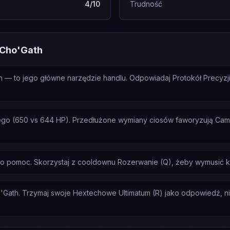
4/10
Trudność
 Cho'Gath
 — to jego główne narzędzie handlu. Odpowiadaj Protokół Precyzji
ego (650 vs 644 HP). Przedłużone wymiany ciosów faworyzują Cami
a o pomoc. Skorzystaj z cooldownu Rozerwanie (Q), żeby wymusić k
'Gath. Trzymaj swoje Hextechowe Ultimatum (R) jako odpowiedź, nie 