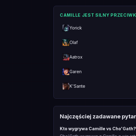
CAMILLE JEST SILNY PRZECIW
Yorick
Olaf
Aatrox
Garen
K'Sante
Najczęściej zadawane pyta
Kto wygrywa Camille vs Cho'Gath?