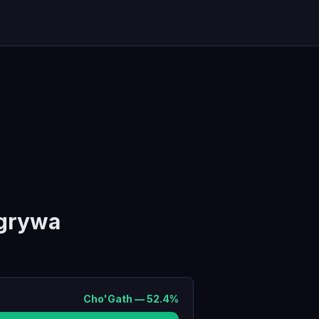
grywa
Cho'Gath
—
52.4
%