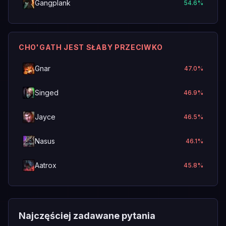
Gangplank
54.6
%
CHO'GATH JEST SŁABY PRZECIWKO
Gnar
47.0
%
Singed
46.9
%
Jayce
46.5
%
Nasus
46.1
%
Aatrox
45.8
%
Najczęściej zadawane pytania