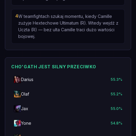
4
W teamfightach szukaj momentu, kiedy Camille
zużyje Hextechowe Ultimatum (R). Wtedy wejdź z
Uczta (R) — bez ulta Camille traci dużo wartości
bojowej.
CHO'GATH JEST SILNY PRZECIWKO
Darius
55.3
%
Olaf
55.2
%
Jax
55.0
%
Yone
54.8
%