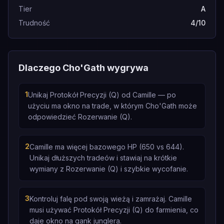
Tier
A
Trudność
4/10
Dlaczego Cho'Gath wygrywa
1
Unikaj Protokół Precyzji (Q) od Camille — po
użyciu ma okno na trade, w którym Cho'Gath może
odpowiedzieć Rozerwanie (Q).
2
Camille ma więcej bazowego HP (650 vs 644).
Unikaj dłuższych tradeów i stawiaj na krótkie
wymiany z Rozerwanie (Q) i szybkie wycofanie.
3
Kontroluj falę pod swoją wieżą i zamrażaj. Camille
musi używać Protokół Precyzji (Q) do farmienia, co
daje okno na gank junglera.