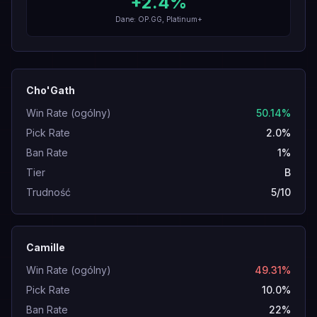
+
2.4
%
Dane: OP.GG, Platinum+
Cho'Gath
Win Rate (ogólny)
50.14%
Pick Rate
2.0%
Ban Rate
1%
Tier
B
Trudność
5/10
Camille
Win Rate (ogólny)
49.31%
Pick Rate
10.0%
Ban Rate
22%