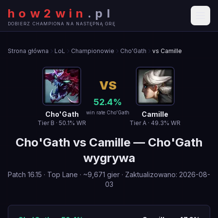
how2win
.
pl
DOBIERZ CHAMPIONA NA NASTĘPNĄ GRĘ
Strona główna
LoL
Championowie
Cho'Gath
vs Camille
VS
52.4
%
win rate Cho'Gath
Cho'Gath
Camille
Tier
B
·
50.1
% WR
Tier
A
·
49.3
% WR
Cho'Gath
vs
Camille
—
Cho'Gath
wygrywa
Patch
16.15
·
Top Lane
· ~
9,671
gier
·
Zaktualizowano
:
2026-08-
03