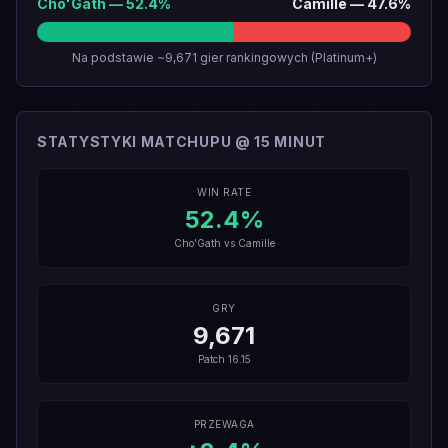
Cho'Gath
—
52.4
%
Camille
—
47.6
%
Na podstawie ~9,671 gier rankingowych (Platinum+)
STATYSTYKI MATCHUPU @ 15 MINUT
WIN RATE
52.4
%
Cho'Gath
vs
Camille
GRY
9,671
Patch
16.15
PRZEWAGA