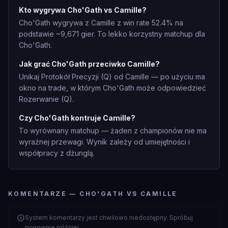
Kto wygrywa Cho'Gath vs Camille?
Cho'Gath wygrywa z Camille z win rate 52.4% na
podstawie ~9,671 gier. To lekko korzystny matchup dla
Cho'Gath.
Jak grać Cho'Gath przeciwko Camille?
Unikaj Protokół Precyzji (Q) od Camille — po użyciu ma
okno na trade, w którym Cho'Gath może odpowiedzieć
Rozerwanie (Q).
Czy Cho'Gath kontruje Camille?
To wyrównany matchup — żaden z championów nie ma
wyraźnej przewagi. Wynik zależy od umiejętności i
współpracy z dżunglą.
KOMENTARZE — CHO'GATH VS CAMILLE
System komentarzy jest chwilowo niedostępny. Spróbuj
ponownie później.