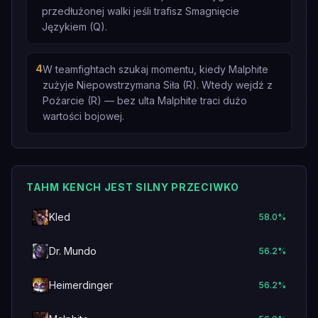
przedłużonej walki jeśli trafisz Smagnięcie
Językiem (Q).
4
W teamfightach szukaj momentu, kiedy Malphite
zużyje Niepowstrzymana Siła (R). Wtedy wejdź z
Pożarcie (R) — bez ulta Malphite traci dużo
wartości bojowej.
TAHM KENCH JEST SILNY PRZECIWKO
Kled
58.0
%
Dr. Mundo
56.2
%
Heimerdinger
56.2
%