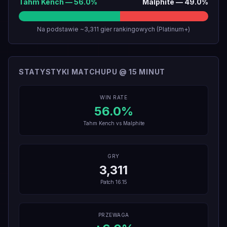
Tahm Kench
—
56.0
%
Malphite
—
49.0
%
Na podstawie ~3,311 gier rankingowych (Platinum+)
STATYSTYKI MATCHUPU @ 15 MINUT
WIN RATE
56.0
%
Tahm Kench
vs
Malphite
GRY
3,311
Patch
16.15
PRZEWAGA