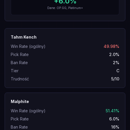
+
6.0
%
Dane: OP.GG, Platinum+
Tahm Kench
Win Rate (ogólny)
49.98%
Pick Rate
2.0%
Ban Rate
2%
Tier
C
Trudność
5/10
Malphite
Win Rate (ogólny)
51.41%
Pick Rate
6.0%
Ban Rate
16%