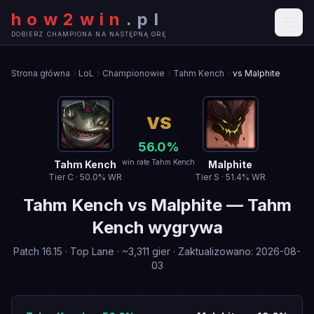
how2win
.
pl
DOBIERZ CHAMPIONA NA NASTĘPNĄ GRĘ
Strona główna
LoL
Championowie
Tahm Kench
vs Malphite
VS
56.0
%
win rate Tahm Kench
Tahm Kench
Malphite
Tier
C
·
50.0
% WR
Tier
S
·
51.4
% WR
Tahm Kench
vs
Malphite
—
Tahm
Kench wygrywa
Patch
16.15
·
Top Lane
· ~
3,311
gier
·
Zaktualizowano
:
2026-08-
03