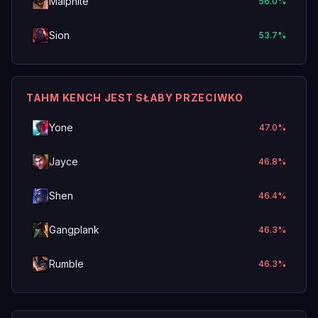
Malphite
56.0
%
Sion
53.7
%
TAHM KENCH JEST SŁABY PRZECIWKO
Yone
47.0
%
Jayce
46.8
%
Shen
46.4
%
Gangplank
46.3
%
Rumble
46.3
%