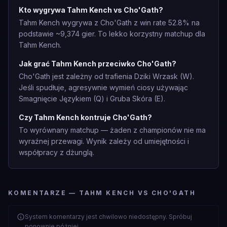
Kto wygrywa Tahm Kench vs Cho'Gath?
Tahm Kench wygrywa z Cho'Gath z win rate 52.8% na
podstawie ~9,374 gier. To lekko korzystny matchup dla
Tahm Kench.
Jak grać Tahm Kench przeciwko Cho'Gath?
Cho'Gath jest zależny od trafienia Dziki Wrzask (W).
Jeśli spudłuje, agresywnie wymień ciosy używając
Smagnięcie Językiem (Q) i Gruba Skóra (E).
Czy Tahm Kench kontruje Cho'Gath?
To wyrównany matchup — żaden z championów nie ma
wyraźnej przewagi. Wynik zależy od umiejętności i
współpracy z dżunglą.
KOMENTARZE — TAHM KENCH VS CHO'GATH
System komentarzy jest chwilowo niedostępny. Spróbuj
ponownie później.