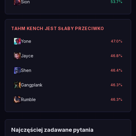
Sion
53.7
%
TAHM KENCH JEST SŁABY PRZECIWKO
Yone
47.0
%
Jayce
46.8
%
Shen
46.4
%
Gangplank
46.3
%
Rumble
46.3
%
Najczęściej zadawane pytania