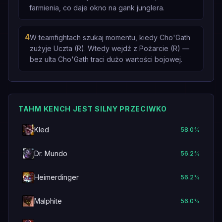
farmienia, co daje okno na gank junglera.
4
W teamfightach szukaj momentu, kiedy Cho'Gath
zużyje Uczta (R). Wtedy wejdź z Pożarcie (R) —
bez ulta Cho'Gath traci dużo wartości bojowej.
TAHM KENCH JEST SILNY PRZECIWKO
Kled
58.0
%
Dr. Mundo
56.2
%
Heimerdinger
56.2
%
Malphite
56.0
%