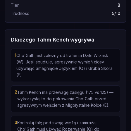
Tier
B
Trudność
5/10
Dlaczego Tahm Kench wygrywa
1
Cho'Gath jest zależny od trafienia Dziki Wrzask
(W). Jeśli spudłuje, agresywnie wymień ciosy
używając Smagnięcie Językiem (Q) i Gruba Skóra
(E).
2
Tahm Kench ma przewagę zasięgu (175 vs 125) —
wykorzystaj to do pokowania Cho'Gath przed
agresywnym wejściem z Migbłystalne Kolce (E).
3
Kontroluj falę pod swoją wieżą i zamrażaj.
Cho'Gath musi używać Rozerwanie (Q) do