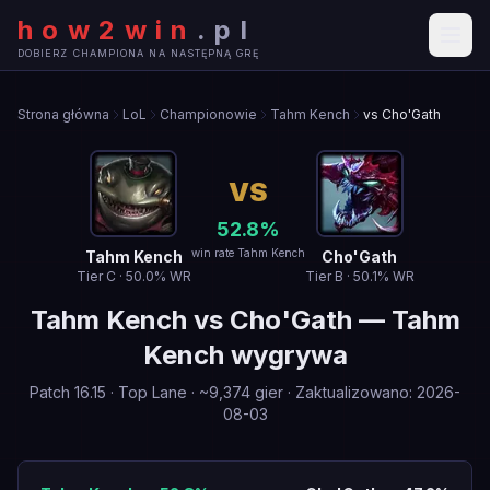
how2win
.
pl
DOBIERZ CHAMPIONA NA NASTĘPNĄ GRĘ
Strona główna
LoL
Championowie
Tahm Kench
vs Cho'Gath
VS
52.8
%
win rate Tahm Kench
Tahm Kench
Cho'Gath
Tier
C
·
50.0
% WR
Tier
B
·
50.1
% WR
Tahm Kench
vs
Cho'Gath
—
Tahm
Kench wygrywa
Patch
16.15
·
Top Lane
· ~
9,374
gier
·
Zaktualizowano
:
2026-
08-03