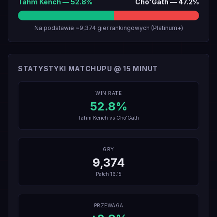
Tahm Kench
—
52.8
%
Cho'Gath
—
47.2
%
Na podstawie ~9,374 gier rankingowych (Platinum+)
STATYSTYKI MATCHUPU @ 15 MINUT
WIN RATE
52.8
%
Tahm Kench
vs
Cho'Gath
GRY
9,374
Patch
16.15
PRZEWAGA