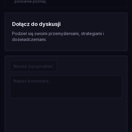
ponownie później.
Dołącz do dyskusji
Podziel się swoimi przemyśleniami, strategiami i
doświadczeniami.