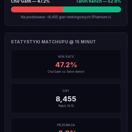
Cho'Gath
—
47.2
%
Tahm Kench
—
52.8
%
Na podstawie ~8,455 gier rankingowych (Platinum+)
STATYSTYKI MATCHUPU @ 15 MINUT
WIN RATE
47.2
%
Cho'Gath
vs
Tahm Kench
GRY
8,455
Patch
16.15
PRZEWAGA