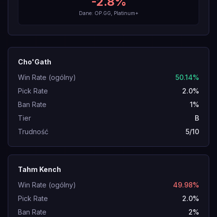
-2.8
%
Dane: OP.GG, Platinum+
Cho'Gath
Win Rate (ogólny)
50.14%
Pick Rate
2.0%
Ban Rate
1%
Tier
B
Trudność
5/10
Tahm Kench
Win Rate (ogólny)
49.98%
Pick Rate
2.0%
Ban Rate
2%