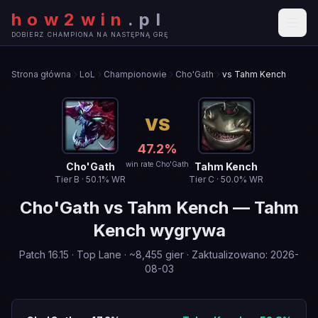
how2win
.
pl
DOBIERZ CHAMPIONA NA NASTĘPNĄ GRĘ
Strona główna
LoL
Championowie
Cho'Gath
vs Tahm Kench
VS
47.2
%
win rate Cho'Gath
Cho'Gath
Tahm Kench
Tier
B
·
50.1
% WR
Tier
C
·
50.0
% WR
Cho'Gath
vs
Tahm Kench
—
Tahm
Kench wygrywa
Patch
16.15
·
Top Lane
· ~
8,455
gier
·
Zaktualizowano
:
2026-
08-03