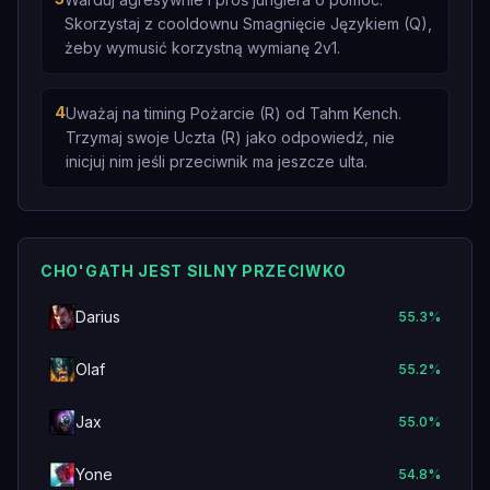
Skorzystaj z cooldownu Smagnięcie Językiem (Q),
żeby wymusić korzystną wymianę 2v1.
4
Uważaj na timing Pożarcie (R) od Tahm Kench.
Trzymaj swoje Uczta (R) jako odpowiedź, nie
inicjuj nim jeśli przeciwnik ma jeszcze ulta.
CHO'GATH JEST SILNY PRZECIWKO
Darius
55.3
%
Olaf
55.2
%
Jax
55.0
%
Yone
54.8
%