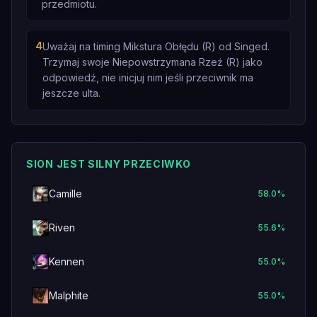
przedmiotu.
4
Uważaj na timing Mikstura Obłędu (R) od Singed.
Trzymaj swoje Niepowstrzymana Rzeź (R) jako
odpowiedź, nie inicjuj nim jeśli przeciwnik ma
jeszcze ulta.
SION JEST SILNY PRZECIWKO
Camille
58.0
%
Riven
55.6
%
Kennen
55.0
%
Malphite
55.0
%