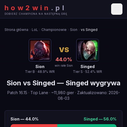
how2win
.
pl
DOBIERZ CHAMPIONA NA NASTĘPNĄ GRĘ
Strona główna
LoL
Championowie
Sion
vs Singed
VS
44.0
%
win rate Sion
Sion
Singed
Tier
B
·
48.9
% WR
Tier
S
·
52.4
% WR
Sion
vs
Singed
—
Singed wygrywa
Patch
16.15
·
Top Lane
· ~
11,980
gier
·
Zaktualizowano
:
2026-
08-03
Sion
—
44.0
%
Singed
—
56.0
%