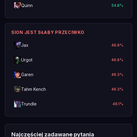
Quinn
54.8
%
SION JEST SŁABY PRZECIWKO
Jax
46.9
%
Urgot
46.6
%
Garen
46.3
%
Tahm Kench
46.3
%
Trundle
46.1
%
Najczęściej zadawane pytania