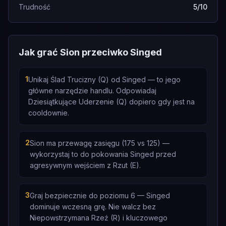
Trudność
5/10
Jak grać Sion przeciwko Singed
1
Unikaj Ślad Trucizny (Q) od Singed — to jego
główne narzędzie handlu. Odpowiadaj
Dziesiątkujące Uderzenie (Q) dopiero gdy jest na
cooldownie.
2
Sion ma przewagę zasięgu (175 vs 125) —
wykorzystaj to do pokowania Singed przed
agresywnym wejściem z Rzut (E).
3
Graj bezpiecznie do poziomu 6 — Singed
dominuje wczesną grę. Nie walcz bez
Niepowstrzymana Rzeź (R) i kluczowego