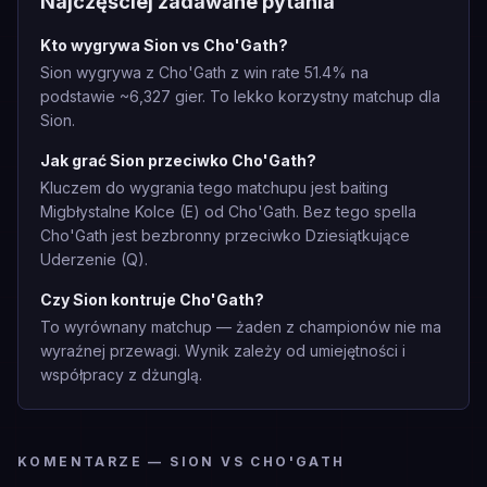
Najczęściej zadawane pytania
Kto wygrywa Sion vs Cho'Gath?
Sion wygrywa z Cho'Gath z win rate 51.4% na
podstawie ~6,327 gier. To lekko korzystny matchup dla
Sion.
Jak grać Sion przeciwko Cho'Gath?
Kluczem do wygrania tego matchupu jest baiting
Migbłystalne Kolce (E) od Cho'Gath. Bez tego spella
Cho'Gath jest bezbronny przeciwko Dziesiątkujące
Uderzenie (Q).
Czy Sion kontruje Cho'Gath?
To wyrównany matchup — żaden z championów nie ma
wyraźnej przewagi. Wynik zależy od umiejętności i
współpracy z dżunglą.
KOMENTARZE — SION VS CHO'GATH