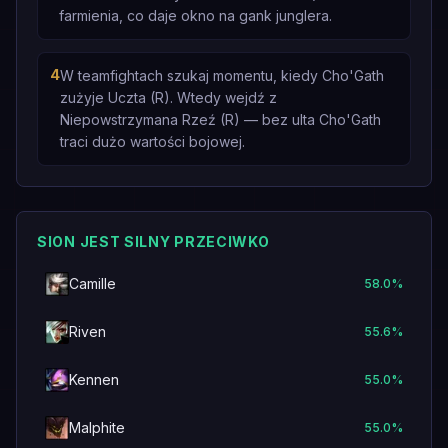
farmienia, co daje okno na gank junglera.
4
W teamfightach szukaj momentu, kiedy Cho'Gath
zużyje Uczta (R). Wtedy wejdź z
Niepowstrzymana Rzeź (R) — bez ulta Cho'Gath
traci dużo wartości bojowej.
SION JEST SILNY PRZECIWKO
Camille
58.0
%
Riven
55.6
%
Kennen
55.0
%
Malphite
55.0
%