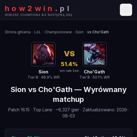
how2win
.
pl
DOBIERZ CHAMPIONA NA NASTĘPNĄ GRĘ
Strona główna
LoL
Championowie
Sion
vs Cho'Gath
VS
51.4
%
win rate Sion
Sion
Cho'Gath
Tier
B
·
48.9
% WR
Tier
B
·
50.1
% WR
Sion
vs
Cho'Gath
—
Wyrównany
matchup
Patch
16.15
·
Top Lane
· ~
6,327
gier
·
Zaktualizowano
:
2026-
08-03