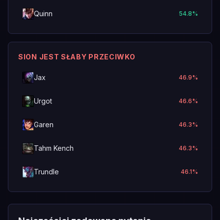
Quinn
54.8
%
SION JEST SŁABY PRZECIWKO
Jax
46.9
%
Urgot
46.6
%
Garen
46.3
%
Tahm Kench
46.3
%
Trundle
46.1
%