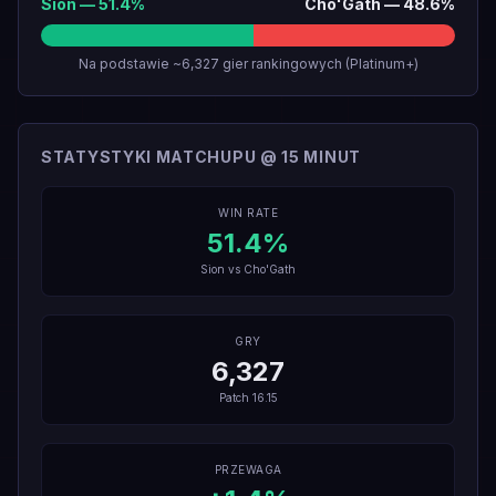
Sion
—
51.4
%
Cho'Gath
—
48.6
%
Na podstawie ~6,327 gier rankingowych (Platinum+)
STATYSTYKI MATCHUPU @ 15 MINUT
WIN RATE
51.4
%
Sion
vs
Cho'Gath
GRY
6,327
Patch
16.15
PRZEWAGA