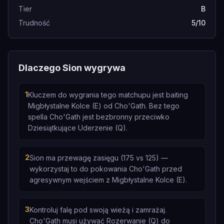
Tier
B
Trudność
5/10
Dlaczego Sion wygrywa
1
Kluczem do wygrania tego matchupu jest baiting
Migbłystalne Kolce (E) od Cho'Gath. Bez tego
spella Cho'Gath jest bezbronny przeciwko
Dziesiątkujące Uderzenie (Q).
2
Sion ma przewagę zasięgu (175 vs 125) —
wykorzystaj to do pokowania Cho'Gath przed
agresywnym wejściem z Migbłystalne Kolce (E).
3
Kontroluj falę pod swoją wieżą i zamrażaj.
Cho'Gath musi używać Rozerwanie (Q) do