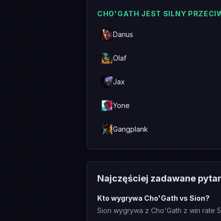
CHO'GATH JEST SILNY PRZECI
Darius
Olaf
Jax
Yone
Gangplank
Najczęściej zadawane pyta
Kto wygrywa Cho'Gath vs Sion?
Sion wygrywa z Cho'Gath z win rate 5