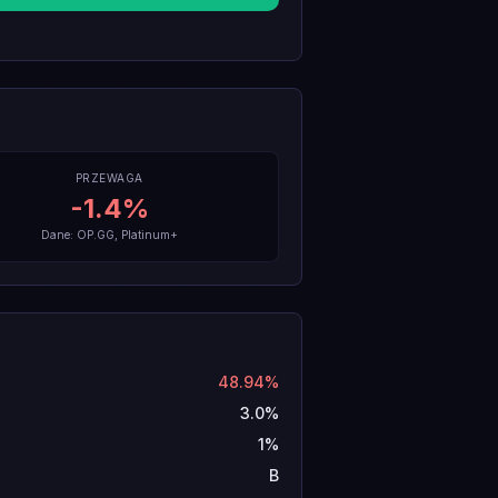
PRZEWAGA
-1.4
%
Dane: OP.GG, Platinum+
48.94%
3.0%
1%
B