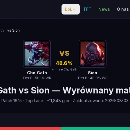
LoL
TFT
News
O nas
th
vs Sion
VS
48.6
%
win rate Cho'Gath
Cho'Gath
Sion
Tier
B
·
50.1
% WR
Tier
B
·
48.9
% WR
Gath
vs
Sion
—
Wyrównany ma
Patch
16.15
·
Top Lane
· ~
11,848
gier
·
Zaktualizowano
:
2026-08-03