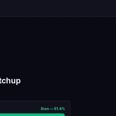
tchup
Sion
—
51.4
%