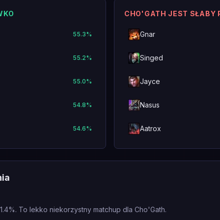
WKO
CHO'GATH JEST SŁABY
Gnar
55.3
%
Singed
55.2
%
Jayce
55.0
%
Nasus
54.8
%
Aatrox
54.6
%
nia
1.4%. To lekko niekorzystny matchup dla Cho'Gath.