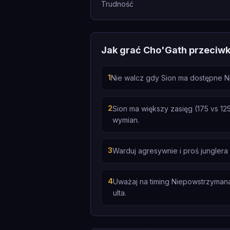
Trudność
Jak grać Cho'Gath przeciwk
1
Nie walcz gdy Sion ma dostępne Ni
2
Sion ma większy zasięg (175 vs 12
wymian.
3
Warduj agresywnie i proś jungler
4
Uważaj na timing Niepowstrzymana 
ulta.