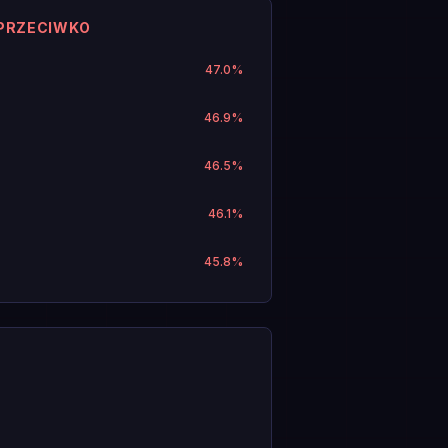
 PRZECIWKO
47.0
%
46.9
%
46.5
%
46.1
%
45.8
%