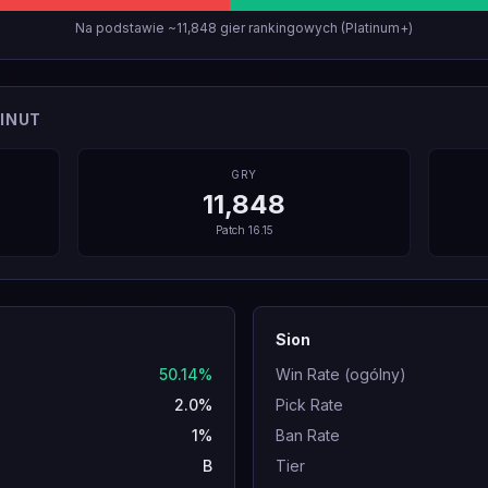
Na podstawie ~11,848 gier rankingowych (Platinum+)
INUT
GRY
11,848
Patch
16.15
Sion
50.14%
Win Rate (ogólny)
2.0%
Pick Rate
1%
Ban Rate
B
Tier