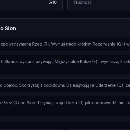
5/10
Trudność
o Sion
epowstrzymana Rzeź (R). Wymuś trade krótkim Rozerwanie (Q) i wyco
5). Skracaj dystans używając Migbłystalne Kolce (E) i wymuszaj krót
a o pomoc. Skorzystaj z cooldownu Dziesiątkujące Uderzenie (Q), ż
Rzeź (R) od Sion. Trzymaj swoje Uczta (R) jako odpowiedź, nie inic