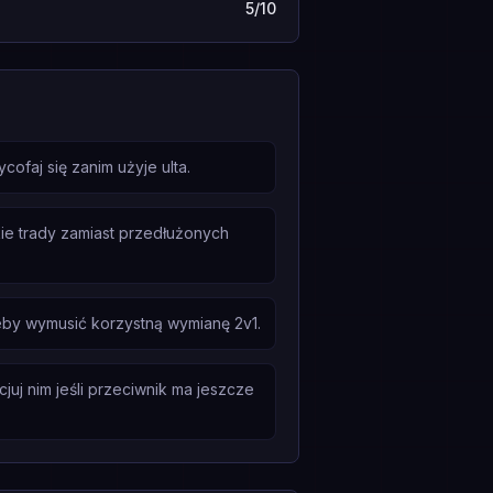
5/10
faj się zanim użyje ulta.
kie trady zamiast przedłużonych
eby wymusić korzystną wymianę 2v1.
juj nim jeśli przeciwnik ma jeszcze