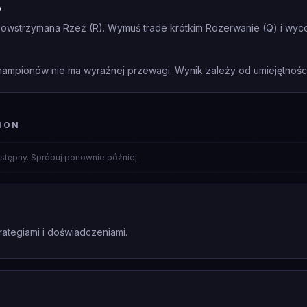
?
wstrzymana Rzeź (R). Wymuś trade krótkim Rozerwanie (Q) i wycofa
mpionów nie ma wyraźnej przewagi. Wynik zależy od umiejętności 
ION
stępny. Spróbuj ponownie później.
rategiami i doświadczeniami.