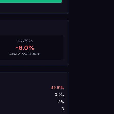
PRZEWAGA
-6.0
%
Dane: OP.GG, Platinum+
49.61%
3.0%
3%
B