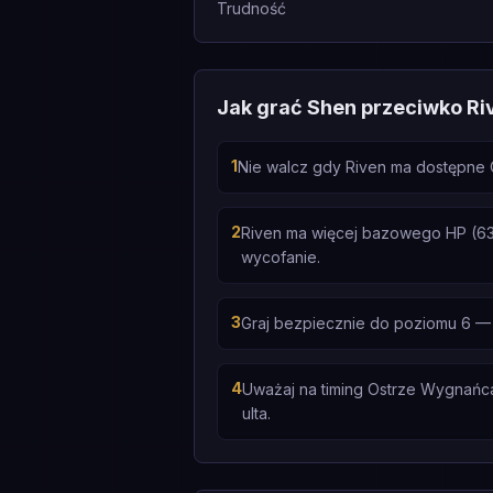
Trudność
Jak grać Shen przeciwko Ri
1
Nie walcz gdy Riven ma dostępne O
2
Riven ma więcej bazowego HP (630 
wycofanie.
3
Graj bezpiecznie do poziomu 6 — 
4
Uważaj na timing Ostrze Wygnańca 
ulta.