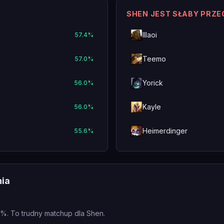
SHEN JEST SŁABY PRZE
Illaoi
57.4
%
Teemo
57.0
%
Yorick
56.0
%
Kayle
56.0
%
Heimerdinger
55.6
%
nia
0%. To trudny matchup dla Shen.