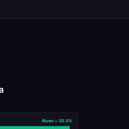
a
Riven
—
55.0
%