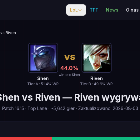
LoL
TFT
News
O nas
vs Riven
VS
44.0
%
win rate Shen
Shen
Riven
Tier
A
·
51.4
% WR
Tier
B
·
49.6
% WR
Shen
vs
Riven
—
Riven wygryw
Patch
16.15
·
Top Lane
· ~
5,642
gier
·
Zaktualizowano
:
2026-08-03