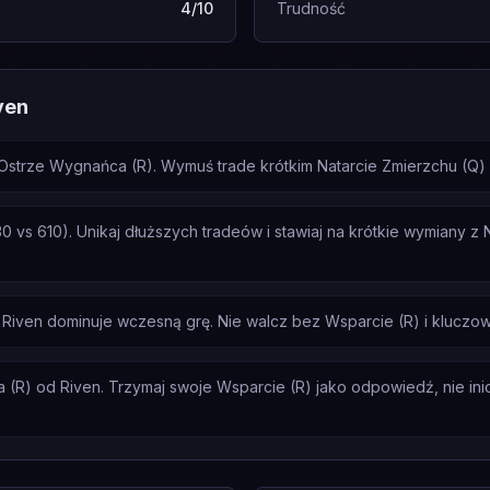
4/10
Trudność
ven
strze Wygnańca (R). Wymuś trade krótkim Natarcie Zmierzchu (Q) i 
vs 610). Unikaj dłuższych tradeów i stawiaj na krótkie wymiany z N
Riven dominuje wczesną grę. Nie walcz bez Wsparcie (R) i kluczo
(R) od Riven. Trzymaj swoje Wsparcie (R) jako odpowiedź, nie inicj