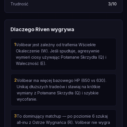
Trudność
3/10
Dlaczego Riven wygrywa
1
Volibear jest zależny od trafienia Wściekłe
Okaleczenie (W). Jeśli spudłuje, agresywnie
wymień ciosy używając Połamane Skrzydła (Q) i
Waleczność (E).
2
Volibear ma więcej bazowego HP (650 vs 630).
Unikaj dłuższych tradeów i stawiaj na krótkie
wymiany z Połamane Skrzydła (Q) i szybkie
wycofanie.
3
To dominujący matchup — po poziomie 6 szukaj
all-inu z Ostrze Wygnańca (R). Volibear nie wygra