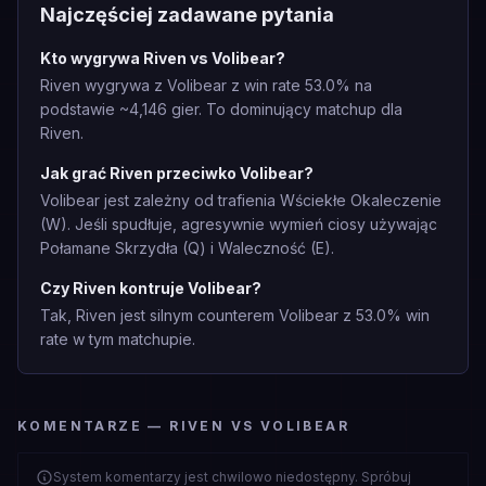
Najczęściej zadawane pytania
Kto wygrywa Riven vs Volibear?
Riven wygrywa z Volibear z win rate 53.0% na
podstawie ~4,146 gier. To dominujący matchup dla
Riven.
Jak grać Riven przeciwko Volibear?
Volibear jest zależny od trafienia Wściekłe Okaleczenie
(W). Jeśli spudłuje, agresywnie wymień ciosy używając
Połamane Skrzydła (Q) i Waleczność (E).
Czy Riven kontruje Volibear?
Tak, Riven jest silnym counterem Volibear z 53.0% win
rate w tym matchupie.
KOMENTARZE — RIVEN VS VOLIBEAR
System komentarzy jest chwilowo niedostępny. Spróbuj