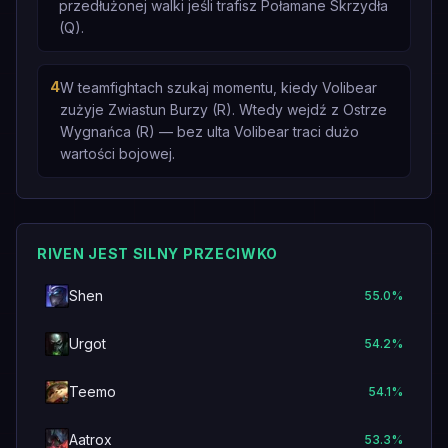
przedłużonej walki jeśli trafisz Połamane Skrzydła
(Q).
4
W teamfightach szukaj momentu, kiedy Volibear
zużyje Zwiastun Burzy (R). Wtedy wejdź z Ostrze
Wygnańca (R) — bez ulta Volibear traci dużo
wartości bojowej.
RIVEN JEST SILNY PRZECIWKO
Shen
55.0
%
Urgot
54.2
%
Teemo
54.1
%
Aatrox
53.3
%