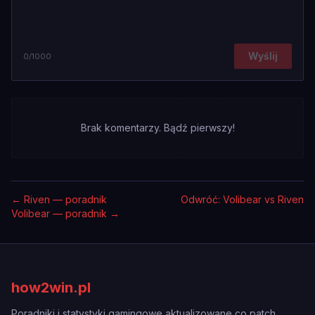
Wyślij
0
/1000
Brak komentarzy. Bądź pierwszy!
←
Riven — poradnik
Odwróć: Volibear vs Riven
Volibear — poradnik
→
how2win.pl
Poradniki i statystyki gamingowe aktualizowane co patch.