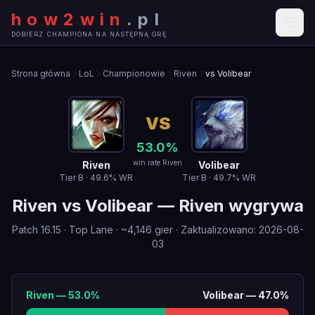
how2win
.
pl
DOBIERZ CHAMPIONA NA NASTĘPNĄ GRĘ
Strona główna
LoL
Championowie
Riven
vs Volibear
VS
53.0
%
win rate Riven
Riven
Volibear
Tier
B
·
49.6
% WR
Tier
B
·
49.7
% WR
Riven
vs
Volibear
—
Riven wygrywa
Patch
16.15
·
Top Lane
· ~
4,146
gier
·
Zaktualizowano
:
2026-08-
03
Riven
—
53.0
%
Volibear
—
47.0
%