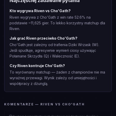
Najczęściej zadawane pytania
Kto wygrywa Riven vs Cho'Gath?
Riven wygrywa z Cho'Gath z win rate 52.6% na
podstawie ~11,625 gier. To lekko korzystny matchup dla
Riven.
Jak grać Riven przeciwko Cho'Gath?
Cho'Gath jest zależny od trafienia Dziki Wrzask (W).
Jeśli spudłuje, agresywnie wymień ciosy używając
Połamane Skrzydła (Q) i Waleczność (E).
Czy Riven kontruje Cho'Gath?
To wyrównany matchup — żaden z championów nie ma
wyraźnej przewagi. Wynik zależy od umiejętności i
współpracy z dżunglą.
KOMENTARZE — RIVEN VS CHO'GATH