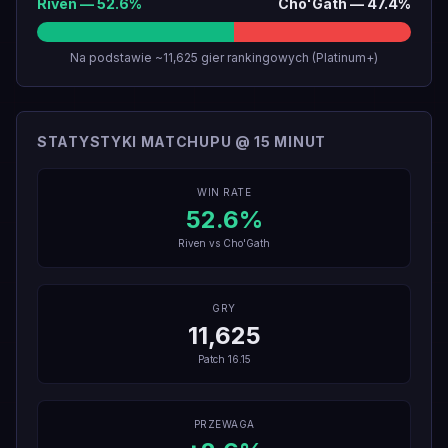
Riven
—
52.6
%
Cho'Gath
—
47.4
%
Na podstawie ~11,625 gier rankingowych (Platinum+)
STATYSTYKI MATCHUPU @ 15 MINUT
WIN RATE
52.6
%
Riven
vs
Cho'Gath
GRY
11,625
Patch
16.15
PRZEWAGA