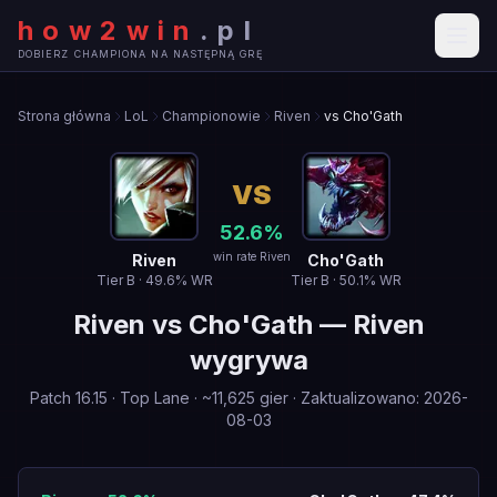
how2win
.
pl
DOBIERZ CHAMPIONA NA NASTĘPNĄ GRĘ
Strona główna
LoL
Championowie
Riven
vs Cho'Gath
VS
52.6
%
win rate Riven
Riven
Cho'Gath
Tier
B
·
49.6
% WR
Tier
B
·
50.1
% WR
Riven
vs
Cho'Gath
—
Riven
wygrywa
Patch
16.15
·
Top Lane
· ~
11,625
gier
·
Zaktualizowano
:
2026-
08-03