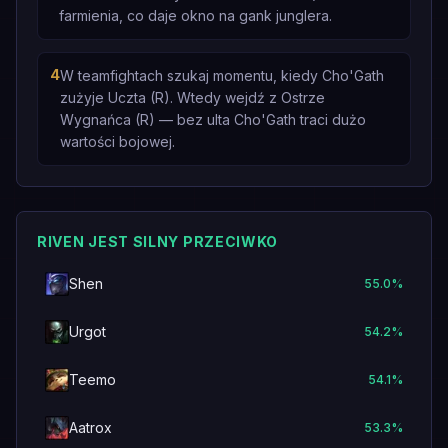
farmienia, co daje okno na gank junglera.
4
W teamfightach szukaj momentu, kiedy Cho'Gath
zużyje Uczta (R). Wtedy wejdź z Ostrze
Wygnańca (R) — bez ulta Cho'Gath traci dużo
wartości bojowej.
RIVEN JEST SILNY PRZECIWKO
Shen
55.0
%
Urgot
54.2
%
Teemo
54.1
%
Aatrox
53.3
%