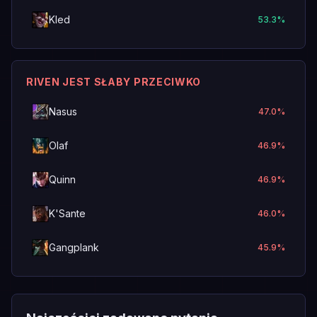
Kled
53.3
%
RIVEN JEST SŁABY PRZECIWKO
Nasus
47.0
%
Olaf
46.9
%
Quinn
46.9
%
K'Sante
46.0
%
Gangplank
45.9
%