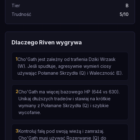
Tier
B
Trudność
5/10
Dlaczego Riven wygrywa
1
Cho'Gath jest zależny od trafienia Dziki Wrzask
(W). Jeśli spudłuje, agresywnie wymień ciosy
używając Połamane Skrzydła (Q) i Waleczność (E).
2
Cho'Gath ma więcej bazowego HP (644 vs 630).
Unikaj dłuższych tradeów i stawiaj na krótkie
wymiany z Połamane Skrzydła (Q) i szybkie
wycofanie.
3
Kontroluj falę pod swoją wieżą i zamrażaj.
Cho'Gath musi używać Rozerwanie (Q) do