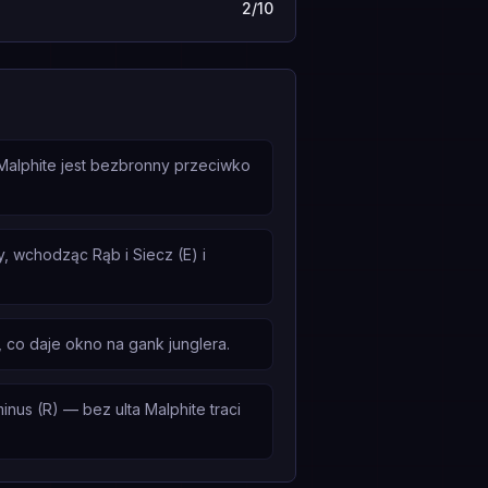
2/10
 Malphite jest bezbronny przeciwko
, wchodząc Rąb i Siecz (E) i
, co daje okno na gank junglera.
nus (R) — bez ulta Malphite traci