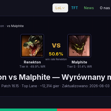
LoL
TFT
News
O nas
ton
vs Malphite
VS
50.6
%
win rate Renekton
Renekton
Malphite
Tier
A
·
49.9
% WR
Tier
S
·
51.4
% WR
on
vs
Malphite
—
Wyrównany 
Patch
16.15
·
Top Lane
· ~
12,314
gier
·
Zaktualizowano
:
2026-08-03