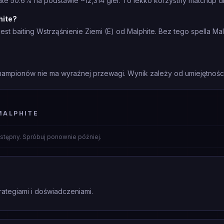
te 50.6% na podstawie ~12,314 gier. To lekko korzystny matchup d
hite?
st baiting Wstrząśnienie Ziemi (E) od Malphite. Bez tego spella M
mpionów nie ma wyraźnej przewagi. Wynik zależy od umiejętności 
MALPHITE
stępny. Spróbuj ponownie później.
rategiami i doświadczeniami.