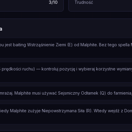
3/10
Trudność
a
 jest baiting Wstrząśnienie Ziemi (E) od Malphite. Bez tego spella
 prędkości ruchu) — kontroluj pozycję i wybieraj korzystne wymiany
zamrażaj. Malphite musi używać Sejsmiczny Odłamek (Q) do farmienia
edy Malphite zużyje Niepowstrzymana Siła (R). Wtedy wejdź z Domi