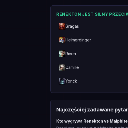
RENEKTON JEST SILNY PRZEC
Gragas
Heimerdinger
Riven
Camille
Yorick
Najczęściej zadawane pyta
Kto wygrywa Renekton vs Malphit