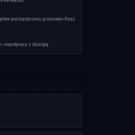
la Renekton.
alphite jest bezbronny przeciwko Rzeź
i współpracy z dżunglą.