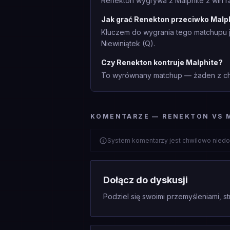
Renekton wygrywa z Malphite z win ra
Jak grać Renekton przeciwko Malp
Kluczem do wygrania tego matchupu je
Niewiniątek (Q).
Czy Renekton kontruje Malphite?
To wyrównany matchup — żaden z cha
KOMENTARZE — RENEKTON VS 
System komentarzy jest chwilowo niedo
Dołącz do dyskusji
Podziel się swoimi przemyśleniami, st