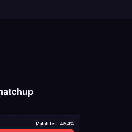
matchup
Malphite
—
49.4
%