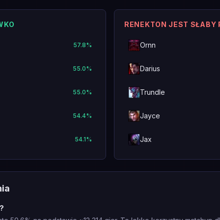
IWKO
RENEKTON JEST SŁABY
Ornn
57.8
%
Darius
55.0
%
Trundle
55.0
%
Jayce
54.4
%
Jax
54.1
%
nia
e?