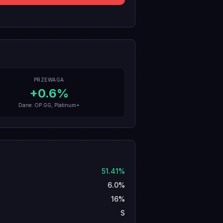
PRZEWAGA
+
0.6
%
Dane: OP.GG, Platinum+
51.41%
6.0%
16%
S