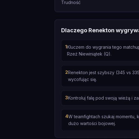
Trudność
Dlaczego Renekton wygryw
1
Kluczem do wygrania tego matchupu
Rzeź Niewiniątek (Q).
2
Renekton jest szybszy (345 vs 335
wycofując się.
3
Kontroluj falę pod swoją wieżą i 
4
W teamfightach szukaj momentu, ki
dużo wartości bojowej.