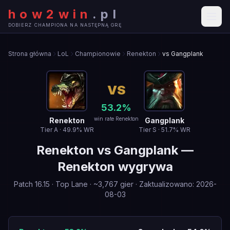
how2win
.
pl
DOBIERZ CHAMPIONA NA NASTĘPNĄ GRĘ
Strona główna
LoL
Championowie
Renekton
vs Gangplank
VS
53.2
%
win rate Renekton
Renekton
Gangplank
Tier
A
·
49.9
% WR
Tier
S
·
51.7
% WR
Renekton
vs
Gangplank
—
Renekton wygrywa
Patch
16.15
·
Top Lane
· ~
3,767
gier
·
Zaktualizowano
:
2026-
08-03