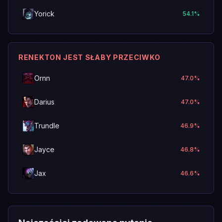
Yorick
54.1
%
RENEKTON JEST SŁABY PRZECIWKO
Ornn
47.0
%
Darius
47.0
%
Trundle
46.9
%
Jayce
46.8
%
Jax
46.6
%