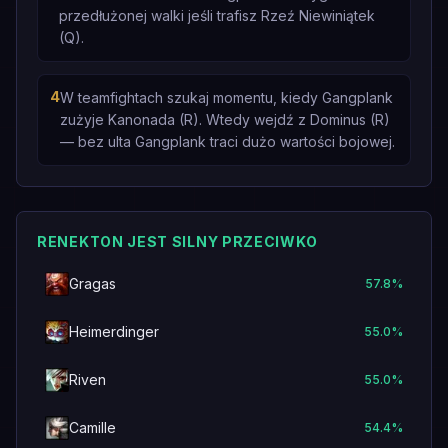
przedłużonej walki jeśli trafisz Rzeź Niewiniątek
(Q).
4
W teamfightach szukaj momentu, kiedy Gangplank
zużyje Kanonada (R). Wtedy wejdź z Dominus (R)
— bez ulta Gangplank traci dużo wartości bojowej.
RENEKTON JEST SILNY PRZECIWKO
Gragas
57.8
%
Heimerdinger
55.0
%
Riven
55.0
%
Camille
54.4
%