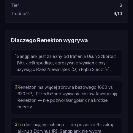
Tier
S
Trudność
9/10
Dlaczego Renekton wygrywa
1
Gangplank jest zależny od trafienia Usuń Szkorbut
(W). Jeśli spudłuje, agresywnie wymień ciosy
używając Rzeź Niewiniątek (Q) i Rąb i Siecz (E).
2
Renekton ma więcej zdrowia bazowego (660 vs
630 HP). Przedłużone wymiany ciosów faworyzują
Renekton — nie pozwól Gangplank na krótkie
burszty.
3
To dominujący matchup — po poziomie 6 szukaj
all-inu z Dominus (R). Gangplank nie wygra