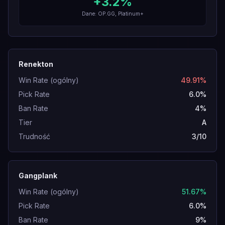
+
3.2
%
Dane: OP.GG, Platinum+
Renekton
Win Rate (ogólny)
49.91%
Pick Rate
6.0%
Ban Rate
4%
Tier
A
Trudność
3/10
Gangplank
Win Rate (ogólny)
51.67%
Pick Rate
6.0%
Ban Rate
9%