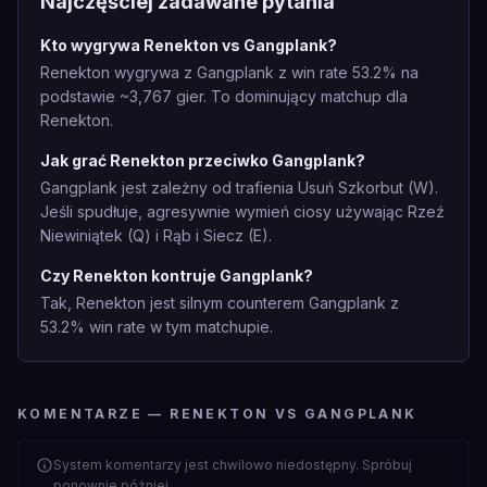
Najczęściej zadawane pytania
Kto wygrywa Renekton vs Gangplank?
Renekton wygrywa z Gangplank z win rate 53.2% na
podstawie ~3,767 gier. To dominujący matchup dla
Renekton.
Jak grać Renekton przeciwko Gangplank?
Gangplank jest zależny od trafienia Usuń Szkorbut (W).
Jeśli spudłuje, agresywnie wymień ciosy używając Rzeź
Niewiniątek (Q) i Rąb i Siecz (E).
Czy Renekton kontruje Gangplank?
Tak, Renekton jest silnym counterem Gangplank z
53.2% win rate w tym matchupie.
KOMENTARZE — RENEKTON VS GANGPLANK
System komentarzy jest chwilowo niedostępny. Spróbuj
ponownie później.