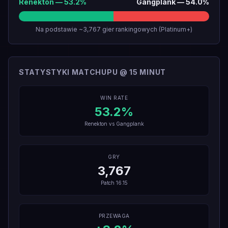
Renekton
—
53.2
%
Gangplank
—
54.0
%
Na podstawie ~3,767 gier rankingowych (Platinum+)
STATYSTYKI MATCHUPU @ 15 MINUT
WIN RATE
53.2
%
Renekton
vs
Gangplank
GRY
3,767
Patch
16.15
PRZEWAGA