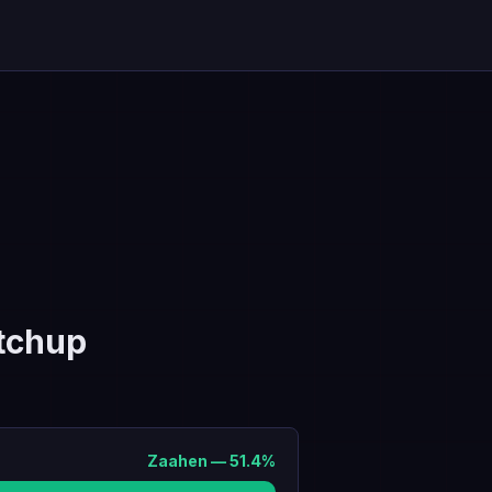
tchup
Zaahen
—
51.4
%