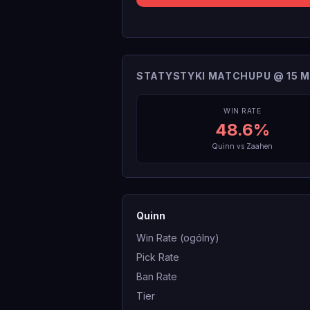
STATYSTYKI MATCHUPU @ 15 M
WIN RATE
48.6
%
Quinn
vs
Zaahen
Quinn
Win Rate (ogólny)
Pick Rate
Ban Rate
Tier