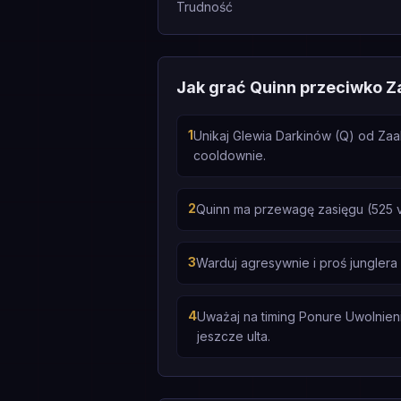
Trudność
Jak grać Quinn przeciwko 
1
Unikaj Glewia Darkinów (Q) od Zaa
cooldownie.
2
Quinn ma przewagę zasięgu (525 v
3
Warduj agresywnie i proś jungler
4
Uważaj na timing Ponure Uwolnieni
jeszcze ulta.