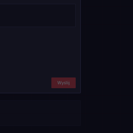
Wyślij