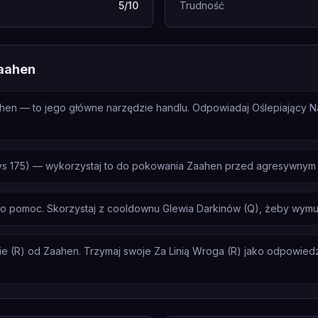
5/10
Trudność
Zaahen
hen — to jego główne narzędzie handlu. Odpowiadaj Oślepiający Na
s 175) — wykorzystaj to do pokowania Zaahen przed agresywnym we
a o pomoc. Skorzystaj z cooldownu Glewia Darkinów (Q), żeby wymu
e (R) od Zaahen. Trzymaj swoje Za Linią Wroga (R) jako odpowiedź, n