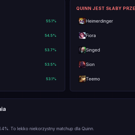
QUINN JEST SŁABY PRZ
Heimerdinger
55.1
%
Fiora
54.5
%
Singed
53.7
%
Sion
53.5
%
Teemo
53.1
%
nia
.4%. To lekko niekorzystny matchup dla Quinn.