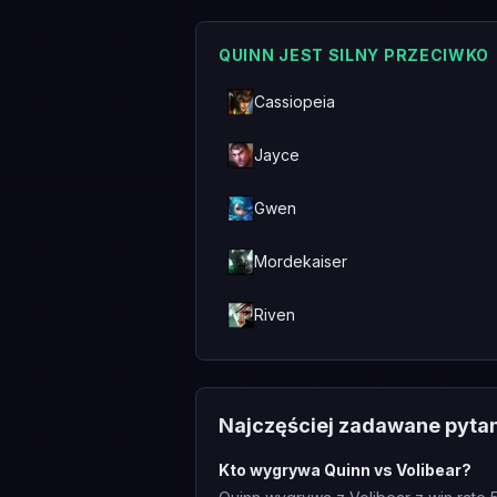
QUINN JEST SILNY PRZECIWKO
Cassiopeia
Jayce
Gwen
Mordekaiser
Riven
Najczęściej zadawane pyta
Kto wygrywa Quinn vs Volibear?