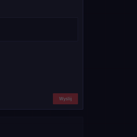
Wyślij