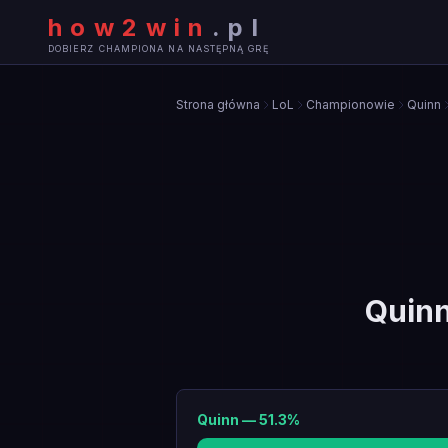
how2win
.
pl
DOBIERZ CHAMPIONA NA NASTĘPNĄ GRĘ
Strona główna
LoL
Championowie
Quinn
Quin
Quinn
—
51.3
%