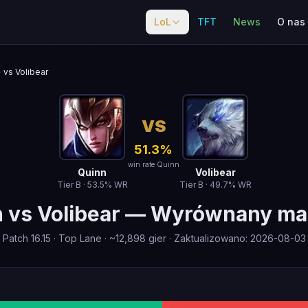
LoL
TFT
News
O nas
vs Volibear
VS
51.3
%
win rate Quinn
Quinn
Volibear
Tier
B
·
53.5
% WR
Tier
B
·
49.7
% WR
n
vs
Volibear
—
Wyrównany ma
Patch
16.15
·
Top Lane
· ~
12,898
gier
·
Zaktualizowano
:
2026-08-03