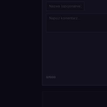
0
/1000