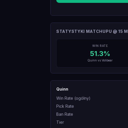
STATYSTYKI MATCHUPU @ 15 M
WIN RATE
51.3
%
Quinn
vs
Volibear
Quinn
Win Rate (ogólny)
Pick Rate
Ban Rate
Tier