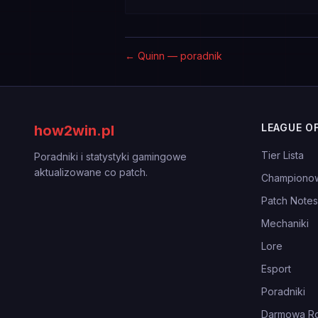
←
Quinn — poradnik
LEAGUE O
how2win.pl
Tier Lista
Poradniki i statystyki gamingowe
aktualizowane co patch.
Championo
Patch Notes
Mechaniki
Lore
Esport
Poradniki
Darmowa Ro