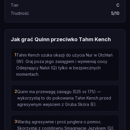
Tier
C
Trudność
5/10
Jak grać Quinn przeciwko Tahm Kench
1
Tahm Kench szuka okazji do użycia Nur w Otchłań
(W). Graj poza jego zasięgiem i wymieniaj ciosy
Oślepiający Nalot (Q) tylko w bezpiecznych
momentach.
2
Quinn ma przewagę zasięgu (525 vs 175) —
wykorzystaj to do pokowania Tahm Kench przed
agresywnym wejściem z Gruba Skóra (E).
3
Warduj agresywnie i proś junglera o pomoc.
Skorzystaj z cooldownu Smagnięcie Językiem (Q),