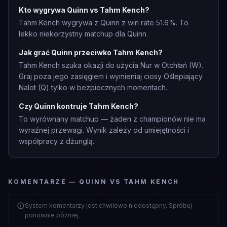
Kto wygrywa Quinn vs Tahm Kench?
Tahm Kench wygrywa z Quinn z win rate 51.6%. To
lekko niekorzystny matchup dla Quinn.
Jak grać Quinn przeciwko Tahm Kench?
Tahm Kench szuka okazji do użycia Nur w Otchłań (W).
Graj poza jego zasięgiem i wymieniaj ciosy Oślepiający
Nalot (Q) tylko w bezpiecznych momentach.
Czy Quinn kontruje Tahm Kench?
To wyrównany matchup — żaden z championów nie ma
wyraźnej przewagi. Wynik zależy od umiejętności i
współpracy z dżunglą.
KOMENTARZE — QUINN VS TAHM KENCH
System komentarzy jest chwilowo niedostępny. Spróbuj
ponownie później.