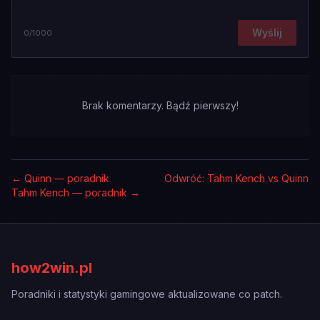
Wyślij
0
/1000
Brak komentarzy. Bądź pierwszy!
←
Quinn — poradnik
Odwróć: Tahm Kench vs Quinn
Tahm Kench — poradnik
→
how2win.pl
Poradniki i statystyki gamingowe aktualizowane co patch.