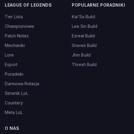
LEAGUE OF LEGENDS
POPULARNE PORADNIKI
Tier Lista
Kai'Sa Build
Championowie
Lee Sin Build
Patch Notes
Ezreal Build
Mechaniki
Graves Build
Lore
Jhin Build
Esport
Thresh Build
Poradniki
Darmowa Rotacja
Słownik LoL
Countery
Meta LoL
O NAS