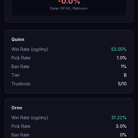
-0.0
%
Dane: OP.GG, Platinum+
Quinn
Win Rate (ogólny)
53.55%
Pick Rate
1.0%
Ban Rate
1%
Tier
B
Trudność
5/10
Ornn
Win Rate (ogólny)
51.22%
Pick Rate
3.0%
Ban Rate
0%