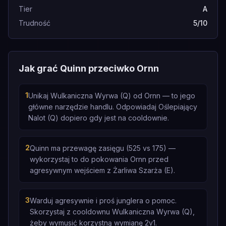
Tier
A
Trudność
5/10
Jak grać Quinn przeciwko Ornn
1
Unikaj Wulkaniczna Wyrwa (Q) od Ornn — to jego
główne narzędzie handlu. Odpowiadaj Oślepiający
Nalot (Q) dopiero gdy jest na cooldownie.
2
Quinn ma przewagę zasięgu (525 vs 175) —
wykorzystaj to do pokowania Ornn przed
agresywnym wejściem z Żarliwa Szarża (E).
3
Warduj agresywnie i proś junglera o pomoc.
Skorzystaj z cooldownu Wulkaniczna Wyrwa (Q),
żeby wymusić korzystną wymianę 2v1.