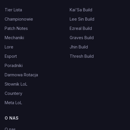
Tier Lista
Kai'Sa Build
Championowie
Lee Sin Build
Patch Notes
Ezreal Build
Mechaniki
Graves Build
Lore
Jhin Build
Esport
Thresh Build
Poradniki
Darmowa Rotacja
Słownik LoL
Countery
Meta LoL
O NAS
O nas