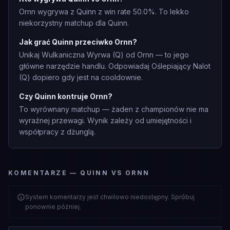
Ornn wygrywa z Quinn z win rate 50.0%. To lekko
niekorzystny matchup dla Quinn.
Jak grać Quinn przeciwko Ornn?
Unikaj Wulkaniczna Wyrwa (Q) od Ornn — to jego
główne narzędzie handlu. Odpowiadaj Oślepiający Nalot
(Q) dopiero gdy jest na cooldownie.
Czy Quinn kontruje Ornn?
To wyrównany matchup — żaden z championów nie ma
wyraźnej przewagi. Wynik zależy od umiejętności i
współpracy z dżunglą.
KOMENTARZE — QUINN VS ORNN
System komentarzy jest chwilowo niedostępny. Spróbuj
ponownie później.