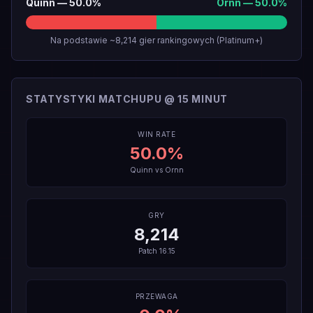
Quinn
—
50.0
%
Ornn
—
50.0
%
Na podstawie ~8,214 gier rankingowych (Platinum+)
STATYSTYKI MATCHUPU @ 15 MINUT
WIN RATE
50.0
%
Quinn
vs
Ornn
GRY
8,214
Patch
16.15
PRZEWAGA