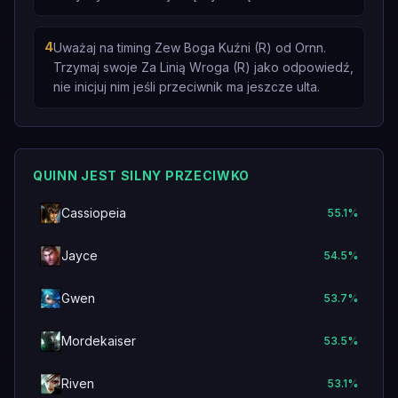
4
Uważaj na timing Zew Boga Kuźni (R) od Ornn.
Trzymaj swoje Za Linią Wroga (R) jako odpowiedź,
nie inicjuj nim jeśli przeciwnik ma jeszcze ulta.
QUINN JEST SILNY PRZECIWKO
Cassiopeia
55.1
%
Jayce
54.5
%
Gwen
53.7
%
Mordekaiser
53.5
%
Riven
53.1
%