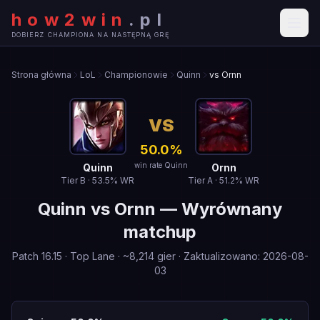
how2win
.
pl
DOBIERZ CHAMPIONA NA NASTĘPNĄ GRĘ
Strona główna
LoL
Championowie
Quinn
vs Ornn
VS
50.0
%
win rate Quinn
Quinn
Ornn
Tier
B
·
53.5
% WR
Tier
A
·
51.2
% WR
Quinn
vs
Ornn
—
Wyrównany
matchup
Patch
16.15
·
Top Lane
· ~
8,214
gier
·
Zaktualizowano
:
2026-08-
03