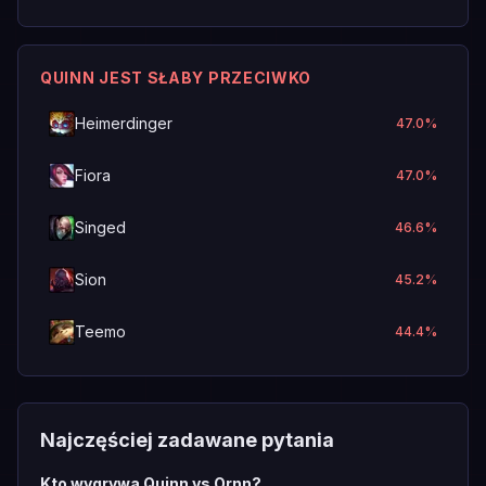
QUINN JEST SŁABY PRZECIWKO
Heimerdinger
47.0
%
Fiora
47.0
%
Singed
46.6
%
Sion
45.2
%
Teemo
44.4
%
Najczęściej zadawane pytania
Kto wygrywa Quinn vs Ornn?