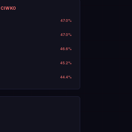
ECIWKO
47.0
%
47.0
%
46.6
%
45.2
%
44.4
%