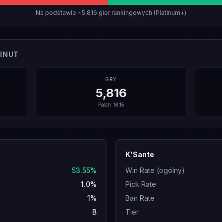
Na podstawie ~5,816 gier rankingowych (Platinum+)
INUT
GRY
5,816
Patch
16.15
K'Sante
53.55%
Win Rate (ogólny)
1.0%
Pick Rate
1%
Ban Rate
B
Tier