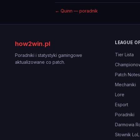
←
Quinn — poradnik
LEAGUE O
how2win.pl
Tier Lista
Poradniki i statystyki gamingowe
aktualizowane co patch.
Championo
Patch Notes
Mechaniki
Lore
Esport
Poradniki
Darmowa Ro
Słownik LoL