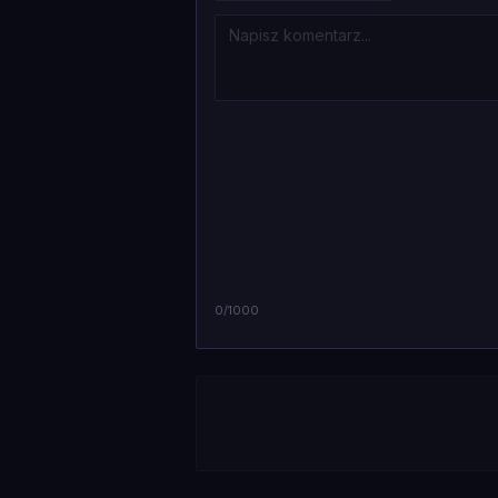
0
/1000