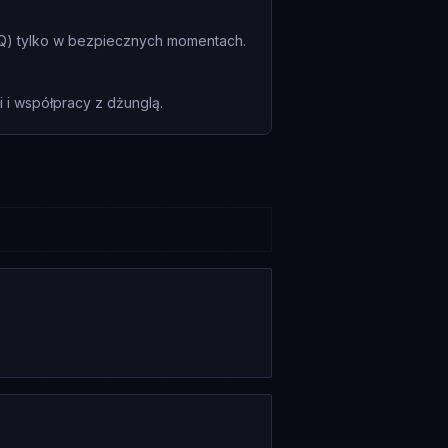
 (Q) tylko w bezpiecznych momentach.
i współpracy z dżunglą.