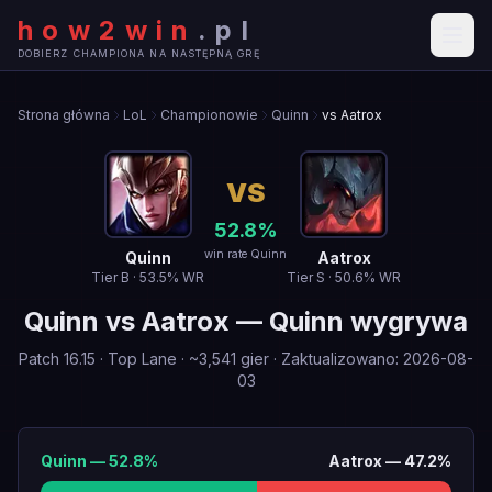
how2win
.
pl
DOBIERZ CHAMPIONA NA NASTĘPNĄ GRĘ
Strona główna
LoL
Championowie
Quinn
vs Aatrox
VS
52.8
%
win rate Quinn
Quinn
Aatrox
Tier
B
·
53.5
% WR
Tier
S
·
50.6
% WR
Quinn
vs
Aatrox
—
Quinn wygrywa
Patch
16.15
·
Top Lane
· ~
3,541
gier
·
Zaktualizowano
:
2026-08-
03
Quinn
—
52.8
%
Aatrox
—
47.2
%