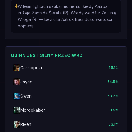
4
W teamfightach szukaj momentu, kiedy Aatrox
zużyje Zagłada Świata (R). Wtedy wejdź z Za Linią
Wroga (R) — bez ulta Aatrox traci dużo wartości
bojowej.
QUINN JEST SILNY PRZECIWKO
Cassiopeia
55.1
%
Jayce
54.5
%
Gwen
53.7
%
Mordekaiser
53.5
%
Riven
53.1
%