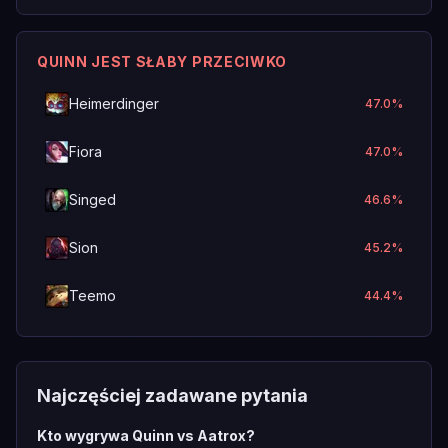
QUINN JEST SŁABY PRZECIWKO
Heimerdinger
47.0
%
Fiora
47.0
%
Singed
46.6
%
Sion
45.2
%
Teemo
44.4
%
Najczęściej zadawane pytania
Kto wygrywa Quinn vs Aatrox?