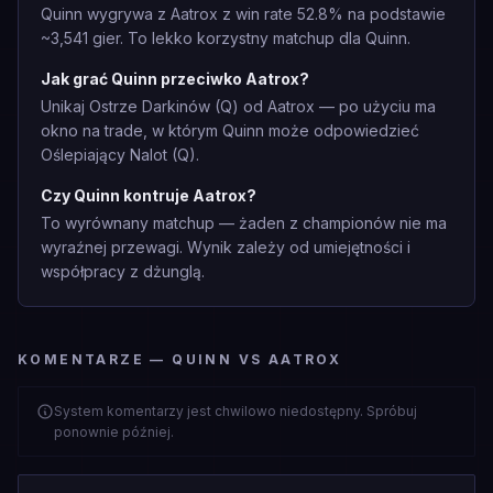
Quinn wygrywa z Aatrox z win rate 52.8% na podstawie
~3,541 gier. To lekko korzystny matchup dla Quinn.
Jak grać Quinn przeciwko Aatrox?
Unikaj Ostrze Darkinów (Q) od Aatrox — po użyciu ma
okno na trade, w którym Quinn może odpowiedzieć
Oślepiający Nalot (Q).
Czy Quinn kontruje Aatrox?
To wyrównany matchup — żaden z championów nie ma
wyraźnej przewagi. Wynik zależy od umiejętności i
współpracy z dżunglą.
KOMENTARZE — QUINN VS AATROX
System komentarzy jest chwilowo niedostępny. Spróbuj
ponownie później.