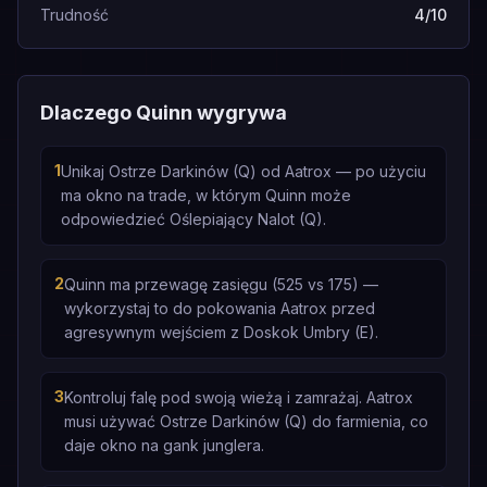
Trudność
4/10
Dlaczego Quinn wygrywa
1
Unikaj Ostrze Darkinów (Q) od Aatrox — po użyciu
ma okno na trade, w którym Quinn może
odpowiedzieć Oślepiający Nalot (Q).
2
Quinn ma przewagę zasięgu (525 vs 175) —
wykorzystaj to do pokowania Aatrox przed
agresywnym wejściem z Doskok Umbry (E).
3
Kontroluj falę pod swoją wieżą i zamrażaj. Aatrox
musi używać Ostrze Darkinów (Q) do farmienia, co
daje okno na gank junglera.