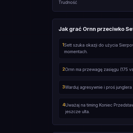
Trudność
Jak grać Ornn przeciwko Se
1
Sett szuka okazji do użycia Sierp
momentach.
2
Ornn ma przewagę zasięgu (175 vs
3
Warduj agresywnie i proś junglera
4
Uważaj na timing Koniec Przedstawi
jeszcze ulta.