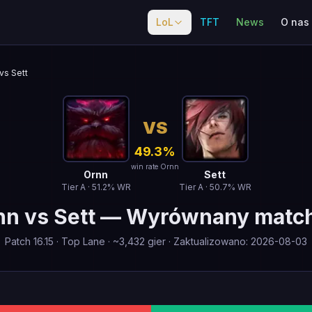
LoL
TFT
News
O nas
vs Sett
VS
49.3
%
win rate Ornn
Ornn
Sett
Tier
A
·
51.2
% WR
Tier
A
·
50.7
% WR
nn
vs
Sett
—
Wyrównany matc
Patch
16.15
·
Top Lane
· ~
3,432
gier
·
Zaktualizowano
:
2026-08-03