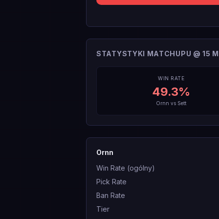
STATYSTYKI MATCHUPU @ 15 M
WIN RATE
49.3
%
Ornn
vs
Sett
Ornn
Win Rate (ogólny)
Pick Rate
Ban Rate
Tier