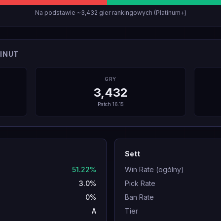
Na podstawie ~3,432 gier rankingowych (Platinum+)
INUT
GRY
3,432
Patch
16.15
Sett
51.22%
Win Rate (ogólny)
3.0%
Pick Rate
0%
Ban Rate
A
Tier