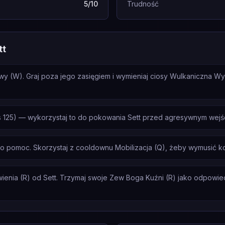
5/10
Trudność
tt
owy (W). Graj poza jego zasięgiem i wymieniaj ciosy Wulkaniczna W
 125) — wykorzystaj to do pokowania Sett przed agresywnym wejśc
 o pomoc. Skorzystaj z cooldownu Mobilizacja (Q), żeby wymusić k
enia (R) od Sett. Trzymaj swoje Zew Boga Kuźni (R) jako odpowiedź,