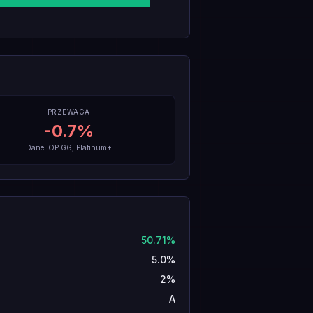
PRZEWAGA
-0.7
%
Dane: OP.GG, Platinum+
50.71%
5.0%
2%
A