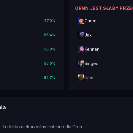
ORNN JEST SŁABY PRZ
Garen
57.0
%
Jax
56.4
%
Kennen
56.0
%
Singed
55.0
%
Illaoi
54.7
%
nia
. To lekko niekorzystny matchup dla Ornn.