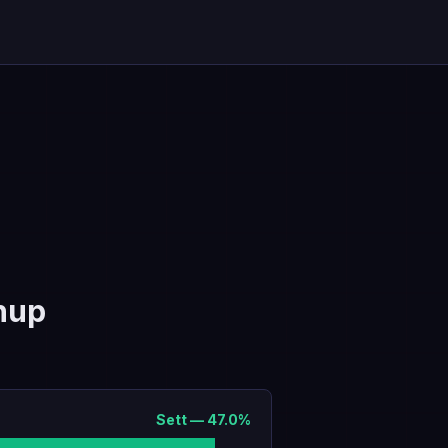
hup
Sett
—
47.0
%