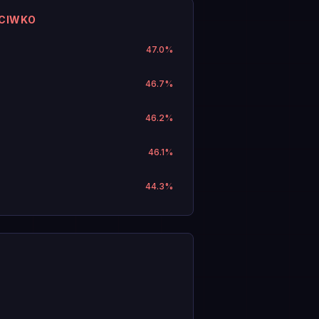
ECIWKO
47.0
%
46.7
%
46.2
%
46.1
%
44.3
%