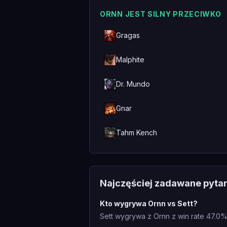
ORNN JEST SILNY PRZECIWKO
Gragas
Malphite
Dr. Mundo
Gnar
Tahm Kench
Najczęściej zadawane pyta
Kto wygrywa Ornn vs Sett?
Sett wygrywa z Ornn z win rate 47.0%