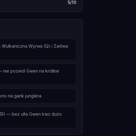
5/10
c Wulkaniczna Wyrwa (Q) i Żarliwa
 nie pozwól Gwen na krótkie
kno na gank junglera.
R) — bez ulta Gwen traci dużo