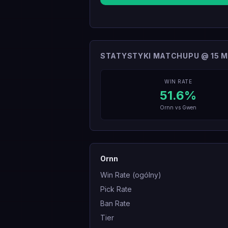
STATYSTYKI MATCHUPU @ 15 M
WIN RATE
51.6
%
Ornn
vs
Gwen
Ornn
Win Rate (ogólny)
Pick Rate
Ban Rate
Tier