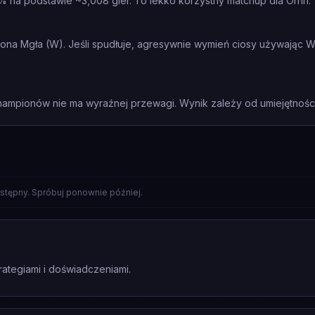
% na podstawie ~3,008 gier. To lekko korzystny matchup dla Ornn.
cona Mgła (W). Jeśli spudłuje, agresywnie wymień ciosy używając W
mpionów nie ma wyraźnej przewagi. Wynik zależy od umiejętności 
stępny. Spróbuj ponownie później.
rategiami i doświadczeniami.