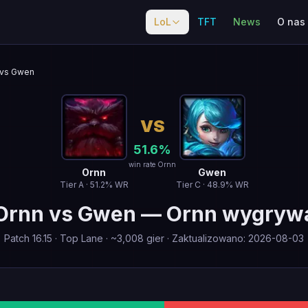
LoL
TFT
News
O nas
vs Gwen
VS
51.6
%
win rate Ornn
Ornn
Gwen
Tier
A
·
51.2
% WR
Tier
C
·
48.9
% WR
Ornn
vs
Gwen
—
Ornn wygryw
Patch
16.15
·
Top Lane
· ~
3,008
gier
·
Zaktualizowano
:
2026-08-03