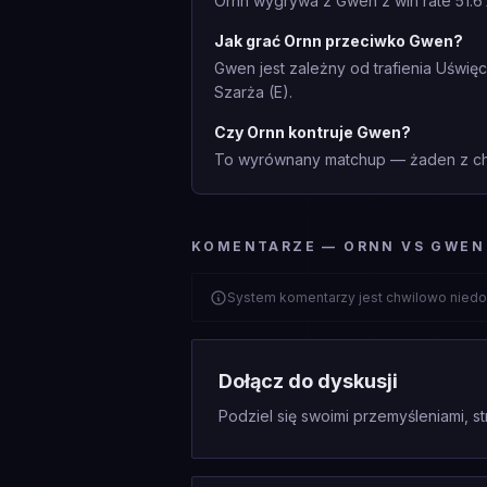
Ornn wygrywa z Gwen z win rate 51.6
Jak grać Ornn przeciwko Gwen?
Gwen jest zależny od trafienia Uświę
Szarża (E).
Czy Ornn kontruje Gwen?
To wyrównany matchup — żaden z cha
KOMENTARZE — ORNN VS GWEN
System komentarzy jest chwilowo niedo
Dołącz do dyskusji
Podziel się swoimi przemyśleniami, st