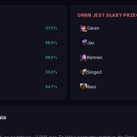
ORNN JEST SŁABY PRZ
Garen
57.0
%
Jax
56.4
%
Kennen
56.0
%
Singed
55.0
%
Illaoi
54.7
%
nia