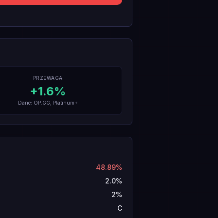
PRZEWAGA
+
1.6
%
Dane: OP.GG, Platinum+
48.89%
2.0%
2%
C