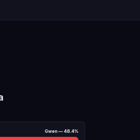
a
Gwen
—
48.4
%