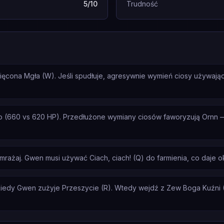
5/10
Trudność
więcona Mgła (W). Jeśli spudłuje, agresywnie wymień ciosy używają
 (660 vs 620 HP). Przedłużone wymiany ciosów faworyzują Ornn —
amrażaj. Gwen musi używać Ciach, ciach! (Q) do farmienia, co daje o
iedy Gwen zużyje Przeszycie (R). Wtedy wejdź z Zew Boga Kuźni (