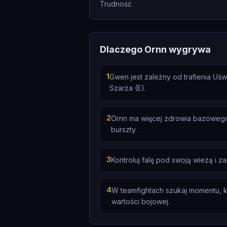
Trudność
Dlaczego Ornn wygrywa
1
Gwen jest zależny od trafienia Uś
Szarża (E).
2
Ornn ma więcej zdrowia bazowego
burszty.
3
Kontroluj falę pod swoją wieżą i z
4
W teamfightach szukaj momentu, k
wartości bojowej.