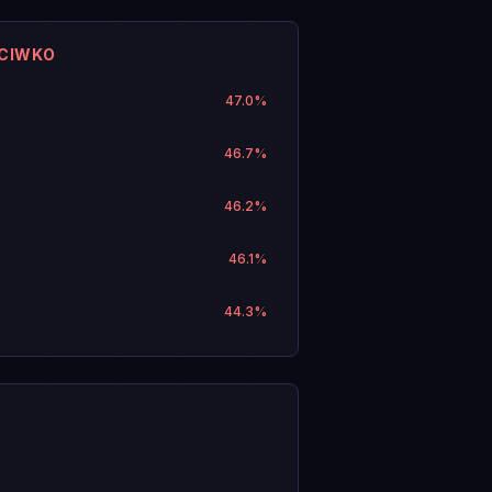
ECIWKO
47.0
%
46.7
%
46.2
%
46.1
%
44.3
%