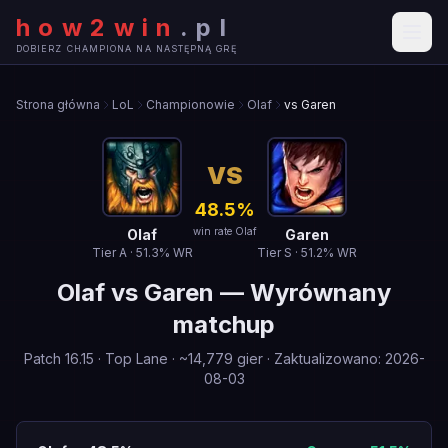
how2win
.
pl
DOBIERZ CHAMPIONA NA NASTĘPNĄ GRĘ
Strona główna
LoL
Championowie
Olaf
vs Garen
VS
48.5
%
win rate Olaf
Olaf
Garen
Tier
A
·
51.3
% WR
Tier
S
·
51.2
% WR
Olaf
vs
Garen
—
Wyrównany
matchup
Patch
16.15
·
Top Lane
· ~
14,779
gier
·
Zaktualizowano
:
2026-
08-03