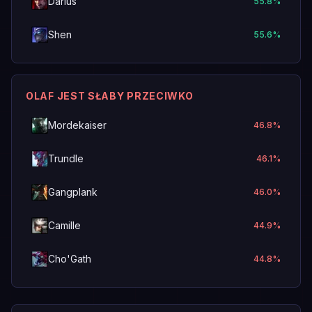
Darius
55.8
%
Shen
55.6
%
OLAF JEST SŁABY PRZECIWKO
Mordekaiser
46.8
%
Trundle
46.1
%
Gangplank
46.0
%
Camille
44.9
%
Cho'Gath
44.8
%