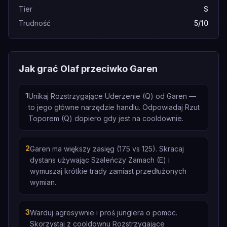
Tier
S
Trudność
5/10
Jak grać Olaf przeciwko Garen
1
Unikaj Rozstrzygające Uderzenie (Q) od Garen —
to jego główne narzędzie handlu. Odpowiadaj Rzut
Toporem (Q) dopiero gdy jest na cooldownie.
2
Garen ma większy zasięg (175 vs 125). Skracaj
dystans używając Szaleńczy Zamach (E) i
wymuszaj krótkie trady zamiast przedłużonych
wymian.
3
Warduj agresywnie i proś junglera o pomoc.
Skorzystaj z cooldownu Rozstrzygające