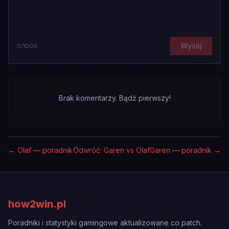
Wyślij
0
/1000
Brak komentarzy. Bądź pierwszy!
←
Olaf — poradnik
Odwróć: Garen vs Olaf
Garen — poradnik
→
how2win.pl
Poradniki i statystyki gamingowe aktualizowane co patch.