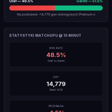
Olaf
—
48.5
%
Garen
—
51.5
%
Na podstawie ~14,779 gier rankingowych (Platinum+)
STATYSTYKI MATCHUPU @ 15 MINUT
WIN RATE
48.5
%
Olaf
vs
Garen
GRY
14,779
Patch
16.15
PRZEWAGA