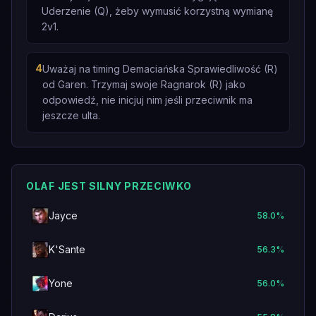
Uderzenie (Q), żeby wymusić korzystną wymianę
2v1.
4
Uważaj na timing Demaciańska Sprawiedliwość (R)
od Garen. Trzymaj swoje Ragnarok (R) jako
odpowiedź, nie inicjuj nim jeśli przeciwnik ma
jeszcze ulta.
OLAF JEST SILNY PRZECIWKO
Jayce
58.0
%
K'Sante
56.3
%
Yone
56.0
%