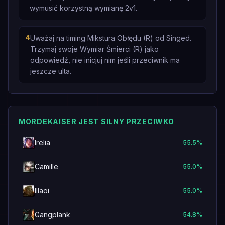
wymusić korzystną wymianę 2v1.
4
Uważaj na timing Mikstura Obłędu (R) od Singed.
Trzymaj swoje Wymiar Śmierci (R) jako
odpowiedź, nie inicjuj nim jeśli przeciwnik ma
jeszcze ulta.
MORDEKAISER JEST SILNY PRZECIWKO
Irelia
55.5
%
Camille
55.0
%
Illaoi
55.0
%
Gangplank
54.8
%