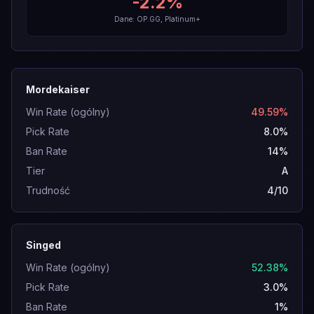
-2.2
%
Dane: OP.GG, Platinum+
Mordekaiser
Win Rate (ogólny)
49.59%
Pick Rate
8.0%
Ban Rate
14%
Tier
A
Trudność
4/10
Singed
Win Rate (ogólny)
52.38%
Pick Rate
3.0%
Ban Rate
1%