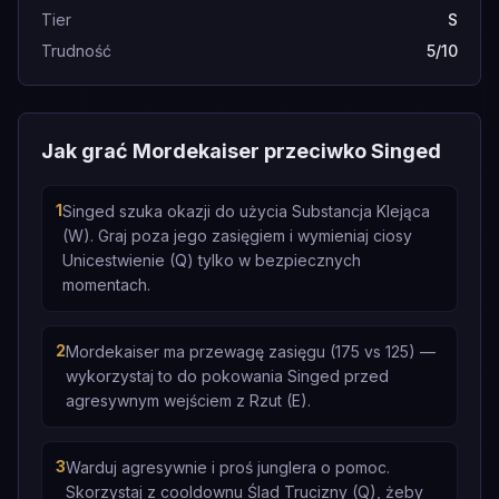
Tier
S
Trudność
5/10
Jak grać Mordekaiser przeciwko Singed
1
Singed szuka okazji do użycia Substancja Klejąca
(W). Graj poza jego zasięgiem i wymieniaj ciosy
Unicestwienie (Q) tylko w bezpiecznych
momentach.
2
Mordekaiser ma przewagę zasięgu (175 vs 125) —
wykorzystaj to do pokowania Singed przed
agresywnym wejściem z Rzut (E).
3
Warduj agresywnie i proś junglera o pomoc.
Skorzystaj z cooldownu Ślad Trucizny (Q), żeby