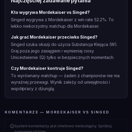
Najczęściej zadawane pytania
Kto wygrywa Mordekaiser vs Singed?
Singed wygrywa z Mordekaiser z win rate 52.2%. To
lekko niekorzystny matchup dla Mordekaiser.
Jak grać Mordekaiser przeciwko Singed?
Singed szuka okazji do użycia Substancja Klejąca (W).
Graj poza jego zasięgiem i wymieniaj ciosy
Unicestwienie (Q) tylko w bezpiecznych momentach.
Czy Mordekaiser kontruje Singed?
To wyrównany matchup — żaden z championów nie ma
wyraźnej przewagi. Wynik zależy od umiejętności i
współpracy z dżunglą.
KOMENTARZE — MORDEKAISER VS SINGED
System komentarzy jest chwilowo niedostępny. Spróbuj
ponownie później.