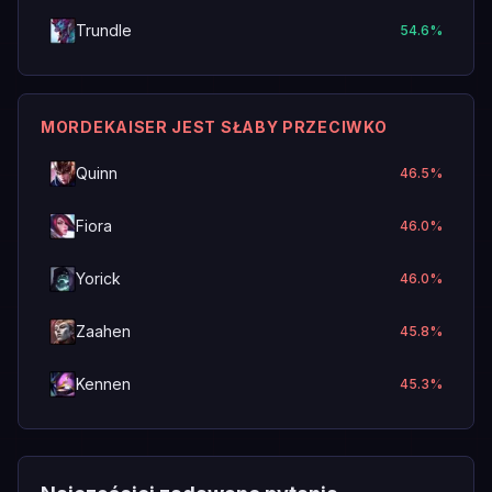
Trundle
54.6
%
MORDEKAISER JEST SŁABY PRZECIWKO
Quinn
46.5
%
Fiora
46.0
%
Yorick
46.0
%
Zaahen
45.8
%
Kennen
45.3
%