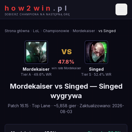
how2win
.
pl
DOBIERZ CHAMPIONA NA NASTĘPNĄ GRĘ
Strona główna
LoL
Championowie
Mordekaiser
vs Singed
VS
47.8
%
win rate Mordekaiser
Mordekaiser
Singed
Tier
A
·
49.6
% WR
Tier
S
·
52.4
% WR
Mordekaiser
vs
Singed
—
Singed
wygrywa
Patch
16.15
·
Top Lane
· ~
5,858
gier
·
Zaktualizowano
:
2026-
08-03