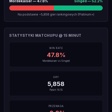
Mordekaiser
—
47.8
%
Singed
—
52.2
%
Na podstawie ~5,858 gier rankingowych (Platinum+)
STATYSTYKI MATCHUPU @ 15 MINUT
WIN RATE
47.8
%
Mordekaiser
vs
Singed
GRY
5,858
Patch
16.15
PRZEWAGA