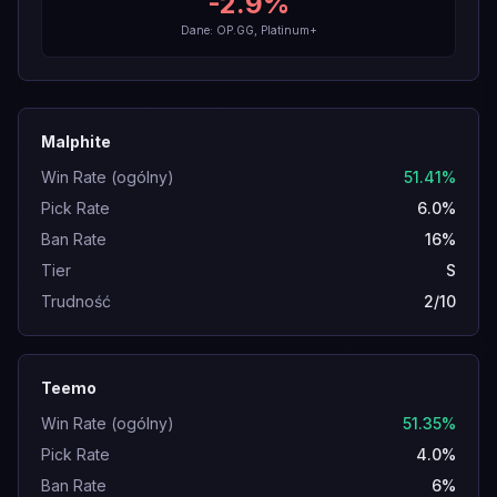
-2.9
%
Dane: OP.GG, Platinum+
Malphite
Win Rate (ogólny)
51.41%
Pick Rate
6.0%
Ban Rate
16%
Tier
S
Trudność
2/10
Teemo
Win Rate (ogólny)
51.35%
Pick Rate
4.0%
Ban Rate
6%