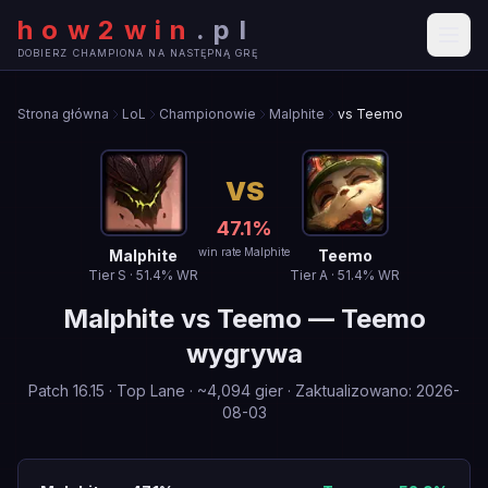
how2win
.
pl
DOBIERZ CHAMPIONA NA NASTĘPNĄ GRĘ
Strona główna
LoL
Championowie
Malphite
vs Teemo
VS
47.1
%
win rate Malphite
Malphite
Teemo
Tier
S
·
51.4
% WR
Tier
A
·
51.4
% WR
Malphite
vs
Teemo
—
Teemo
wygrywa
Patch
16.15
·
Top Lane
· ~
4,094
gier
·
Zaktualizowano
:
2026-
08-03