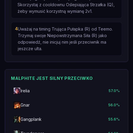
Skorzystaj z cooldownu Oślepiająca Strzałka (Q),
żeby wymusić korzystną wymianę 2v1.
4
Uważaj na timing Trująca Pułapka (R) od Teemo.
Trzymaj swoje Niepowstrzymana Siła (R) jako
odpowiedź, nie inicjuj nim jeśli przeciwnik ma
jeszcze ulta.
MALPHITE JEST SILNY PRZECIWKO
Irelia
57.0
%
Gnar
56.0
%
Gangplank
55.6
%