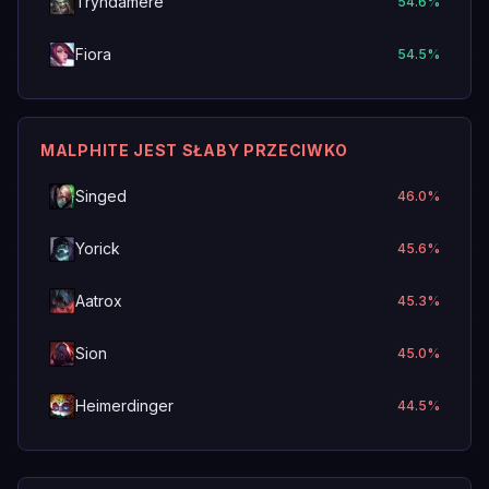
Tryndamere
54.6
%
Fiora
54.5
%
MALPHITE JEST SŁABY PRZECIWKO
Singed
46.0
%
Yorick
45.6
%
Aatrox
45.3
%
Sion
45.0
%
Heimerdinger
44.5
%