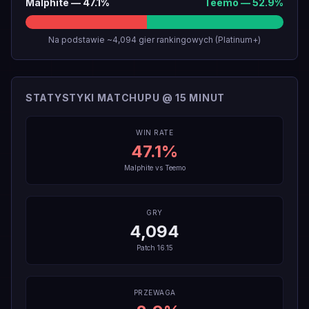
Malphite
—
47.1
%
Teemo
—
52.9
%
Na podstawie ~4,094 gier rankingowych (Platinum+)
STATYSTYKI MATCHUPU @ 15 MINUT
WIN RATE
47.1
%
Malphite
vs
Teemo
GRY
4,094
Patch
16.15
PRZEWAGA