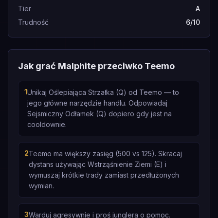
Tier
A
Trudność
6/10
Jak grać Malphite przeciwko Teemo
1
Unikaj Oślepiająca Strzałka (Q) od Teemo — to
jego główne narzędzie handlu. Odpowiadaj
Sejsmiczny Odłamek (Q) dopiero gdy jest na
cooldownie.
2
Teemo ma większy zasięg (500 vs 125). Skracaj
dystans używając Wstrząśnienie Ziemi (E) i
wymuszaj krótkie trady zamiast przedłużonych
wymian.
3
Warduj agresywnie i proś junglera o pomoc.