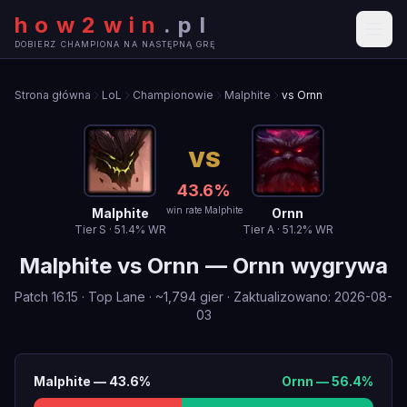
how2win
.
pl
DOBIERZ CHAMPIONA NA NASTĘPNĄ GRĘ
Strona główna
LoL
Championowie
Malphite
vs Ornn
VS
43.6
%
win rate Malphite
Malphite
Ornn
Tier
S
·
51.4
% WR
Tier
A
·
51.2
% WR
Malphite
vs
Ornn
—
Ornn wygrywa
Patch
16.15
·
Top Lane
· ~
1,794
gier
·
Zaktualizowano
:
2026-08-
03
Malphite
—
43.6
%
Ornn
—
56.4
%