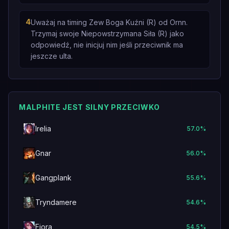
4
Uważaj na timing Zew Boga Kuźni (R) od Ornn.
Trzymaj swoje Niepowstrzymana Siła (R) jako
odpowiedź, nie inicjuj nim jeśli przeciwnik ma
jeszcze ulta.
MALPHITE JEST SILNY PRZECIWKO
Irelia
57.0
%
Gnar
56.0
%
Gangplank
55.6
%
Tryndamere
54.6
%
Fiora
54.5
%