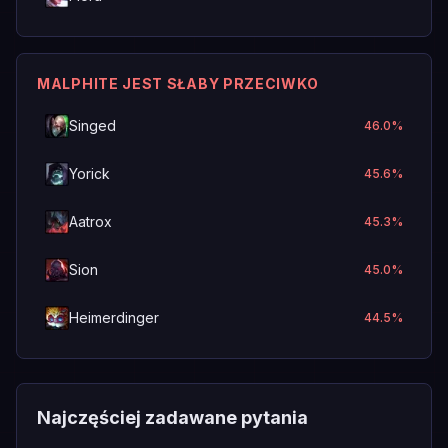
MALPHITE JEST SŁABY PRZECIWKO
Singed
46.0
%
Yorick
45.6
%
Aatrox
45.3
%
Sion
45.0
%
Heimerdinger
44.5
%
Najczęściej zadawane pytania