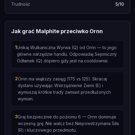
Trudność
5/10
Jak grać Malphite przeciwko Ornn
1
Unikaj Wulkaniczna Wyrwa (Q) od Ornn — to jego
główne narzędzie handlu. Odpowiadaj Sejsmiczny
Odłamek (Q) dopiero gdy jest na cooldownie.
2
Ornn ma większy zasięg (175 vs 125). Skracaj
dystans używając Wstrząśnienie Ziemi (E) i
wymuszaj krótkie trady zamiast przedłużonych
wymian.
3
Graj bezpiecznie do poziomu 6 — Ornn dominuje
wczesną grę. Nie walcz bez Niepowstrzymana Siła
(R) i kluczowego przedmiotu.