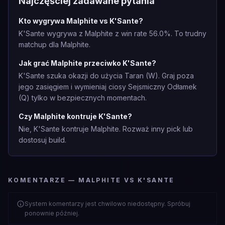
Najczęściej zadawane pytania
Kto wygrywa Malphite vs K'Sante?
K'Sante wygrywa z Malphite z win rate 56.0%. To trudny
matchup dla Malphite.
Jak grać Malphite przeciwko K'Sante?
K'Sante szuka okazji do użycia Taran (W). Graj poza
jego zasięgiem i wymieniaj ciosy Sejsmiczny Odłamek
(Q) tylko w bezpiecznych momentach.
Czy Malphite kontruje K'Sante?
Nie, K'Sante kontruje Malphite. Rozważ inny pick lub
dostosuj build.
KOMENTARZE — MALPHITE VS K'SANTE
System komentarzy jest chwilowo niedostępny. Spróbuj
ponownie później.