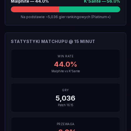
Malphite
—
44.0
%
K'Sante
—
56.0
%
Na podstawie ~5,036 gier rankingowych (Platinum+)
STATYSTYKI MATCHUPU @ 15 MINUT
WIN RATE
44.0
%
Malphite
vs
K'Sante
GRY
5,036
Patch
16.15
PRZEWAGA