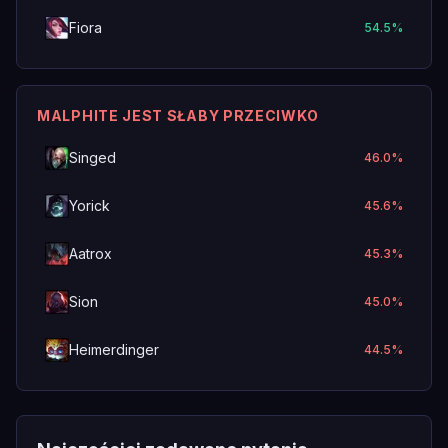
Fiora
54.5
%
MALPHITE JEST SŁABY PRZECIWKO
Singed
46.0
%
Yorick
45.6
%
Aatrox
45.3
%
Sion
45.0
%
Heimerdinger
44.5
%