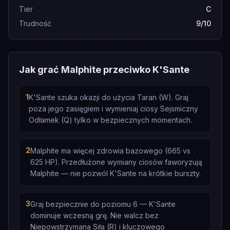
Tier
C
Trudność
9/10
Jak grać Malphite przeciwko K'Sante
1
K'Sante szuka okazji do użycia Taran (W). Graj
poza jego zasięgiem i wymieniaj ciosy Sejsmiczny
Odłamek (Q) tylko w bezpiecznych momentach.
2
Malphite ma więcej zdrowia bazowego (665 vs
625 HP). Przedłużone wymiany ciosów faworyzują
Malphite — nie pozwól K'Sante na krótkie burszty.
3
Graj bezpiecznie do poziomu 6 — K'Sante
dominuje wczesną grę. Nie walcz bez
Niepowstrzymana Siła (R) i kluczowego