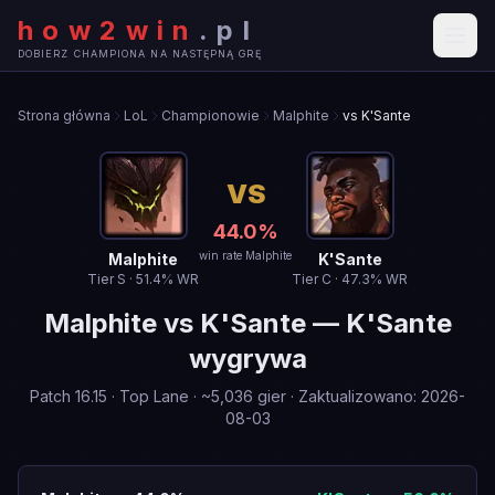
how2win
.
pl
DOBIERZ CHAMPIONA NA NASTĘPNĄ GRĘ
Strona główna
LoL
Championowie
Malphite
vs K'Sante
VS
44.0
%
win rate Malphite
Malphite
K'Sante
Tier
S
·
51.4
% WR
Tier
C
·
47.3
% WR
Malphite
vs
K'Sante
—
K'Sante
wygrywa
Patch
16.15
·
Top Lane
· ~
5,036
gier
·
Zaktualizowano
:
2026-
08-03