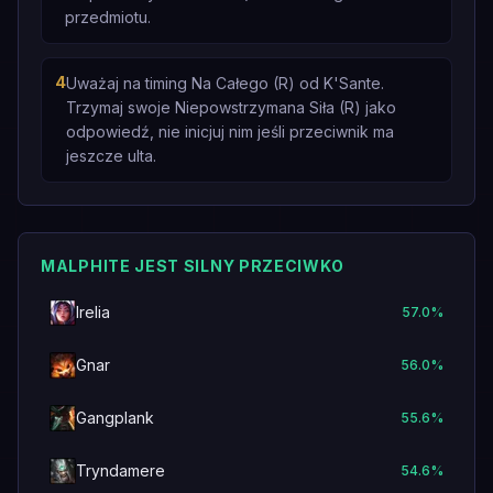
przedmiotu.
4
Uważaj na timing Na Całego (R) od K'Sante.
Trzymaj swoje Niepowstrzymana Siła (R) jako
odpowiedź, nie inicjuj nim jeśli przeciwnik ma
jeszcze ulta.
MALPHITE JEST SILNY PRZECIWKO
Irelia
57.0
%
Gnar
56.0
%
Gangplank
55.6
%
Tryndamere
54.6
%