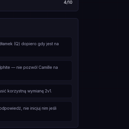
4/10
dłamek (Q) dopiero gdy jest na
phite — nie pozwól Camille na
usić korzystną wymianę 2v1.
powiedź, nie inicjuj nim jeśli