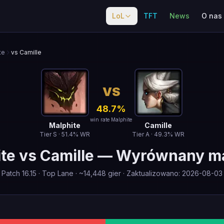
LoL
TFT
News
O nas
te
vs Camille
VS
48.7
%
win rate Malphite
Malphite
Camille
Tier
S
·
51.4
% WR
Tier
A
·
49.3
% WR
te
vs
Camille
—
Wyrównany m
Patch
16.15
·
Top Lane
· ~
14,448
gier
·
Zaktualizowano
:
2026-08-03