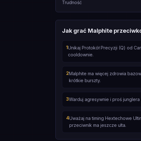
Trudność
Jak grać Malphite przeciwk
1
Unikaj Protokół Precyzji (Q) od C
cooldownie.
2
Malphite ma więcej zdrowia bazow
krótkie burszty.
3
Warduj agresywnie i proś junglera
4
Uważaj na timing Hextechowe Ultim
przeciwnik ma jeszcze ulta.