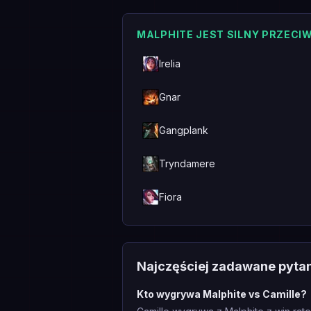
MALPHITE JEST SILNY PRZECI
Irelia
Gnar
Gangplank
Tryndamere
Fiora
Najczęściej zadawane pyta
Kto wygrywa Malphite vs Camille?