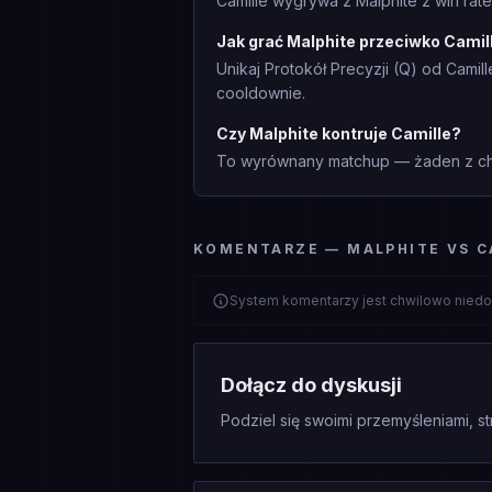
Camille wygrywa z Malphite z win rate
Jak grać Malphite przeciwko Camil
Unikaj Protokół Precyzji (Q) od Cami
cooldownie.
Czy Malphite kontruje Camille?
To wyrównany matchup — żaden z cha
KOMENTARZE — MALPHITE VS C
System komentarzy jest chwilowo niedo
Dołącz do dyskusji
Podziel się swoimi przemyśleniami, st