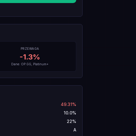
PRZEWAGA
-1.3
%
Dane: OP.GG, Platinum+
49.31%
10.0%
22%
A