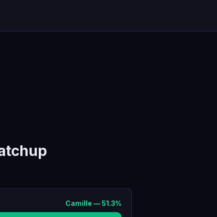
atchup
Camille
—
51.3
%