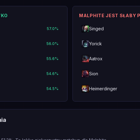
WKO
MALPHITE JEST SŁABY 
Singed
57.0
%
Yorick
56.0
%
Aatrox
55.6
%
Sion
54.6
%
Heimerdinger
54.5
%
nia