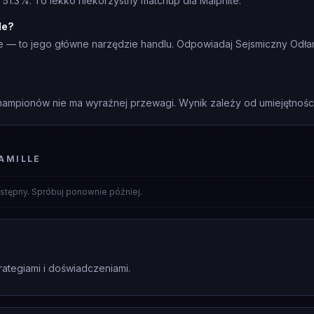
 51.3%. To lekko niekorzystny matchup dla Malphite.
le?
lle — to jego główne narzędzie handlu. Odpowiadaj Sejsmiczny Odła
mpionów nie ma wyraźnej przewagi. Wynik zależy od umiejętności 
AMILLE
stępny. Spróbuj ponownie później.
rategiami i doświadczeniami.