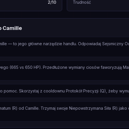
2/10
Trudność
o Camille
amille — to jego główne narzędzie handlu. Odpowiadaj Sejsmiczny O
ego (665 vs 650 HP). Przedłużone wymiany ciosów faworyzują Mal
 o pomoc. Skorzystaj z cooldownu Protokół Precyzji (Q), żeby wym
atum (R) od Camille. Trzymaj swoje Niepowstrzymana Siła (R) jako od