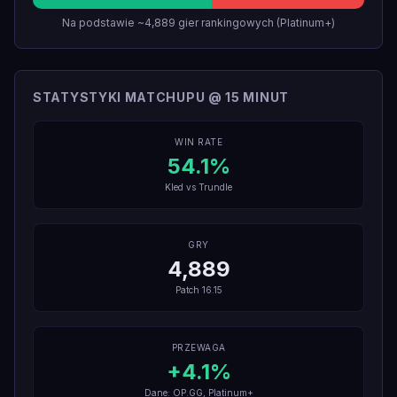
Na podstawie ~4,889 gier rankingowych (Platinum+)
STATYSTYKI MATCHUPU @ 15 MINUT
WIN RATE
54.1
%
Kled
vs
Trundle
GRY
4,889
Patch
16.15
PRZEWAGA
+
4.1
%
Dane: OP.GG, Platinum+