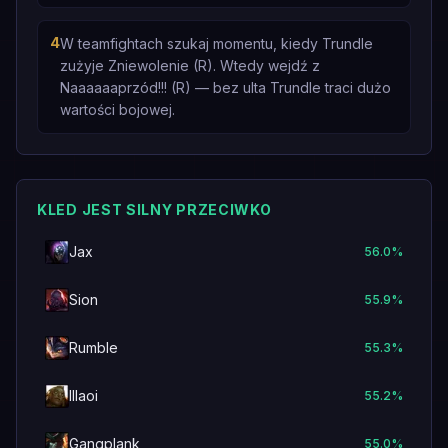
4
W teamfightach szukaj momentu, kiedy Trundle
zużyje Zniewolenie (R). Wtedy wejdź z
Naaaaaaprzód!!! (R) — bez ulta Trundle traci dużo
wartości bojowej.
KLED JEST SILNY PRZECIWKO
Jax
56.0
%
Sion
55.9
%
Rumble
55.3
%
Illaoi
55.2
%
Gangplank
55.0
%