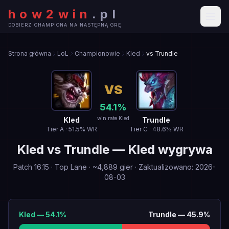
how2win
.
pl
DOBIERZ CHAMPIONA NA NASTĘPNĄ GRĘ
Strona główna
LoL
Championowie
Kled
vs Trundle
VS
54.1
%
win rate Kled
Kled
Trundle
Tier
A
·
51.5
% WR
Tier
C
·
48.6
% WR
Kled
vs
Trundle
—
Kled wygrywa
Patch
16.15
·
Top Lane
· ~
4,889
gier
·
Zaktualizowano
:
2026-
08-03
Kled
—
54.1
%
Trundle
—
45.9
%