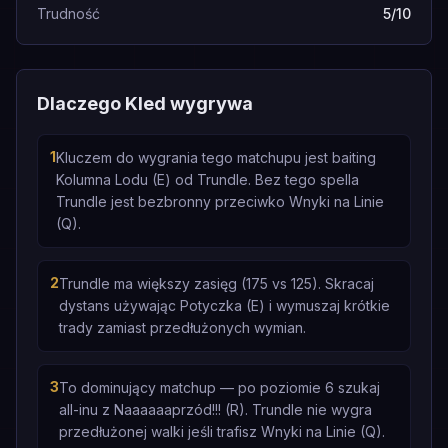
Trudność
5/10
Dlaczego Kled wygrywa
1
Kluczem do wygrania tego matchupu jest baiting
Kolumna Lodu (E) od Trundle. Bez tego spella
Trundle jest bezbronny przeciwko Wnyki na Linie
(Q).
2
Trundle ma większy zasięg (175 vs 125). Skracaj
dystans używając Potyczka (E) i wymuszaj krótkie
trady zamiast przedłużonych wymian.
3
To dominujący matchup — po poziomie 6 szukaj
all-inu z Naaaaaaprzód!!! (R). Trundle nie wygra
przedłużonej walki jeśli trafisz Wnyki na Linie (Q).