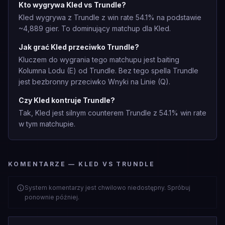
Kto wygrywa Kled vs Trundle?
Kled wygrywa z Trundle z win rate 54.1% na podstawie
~4,889 gier. To dominujący matchup dla Kled.
Jak grać Kled przeciwko Trundle?
Kluczem do wygrania tego matchupu jest baiting
Kolumna Lodu (E) od Trundle. Bez tego spella Trundle
jest bezbronny przeciwko Wnyki na Linie (Q).
Czy Kled kontruje Trundle?
Tak, Kled jest silnym counterem Trundle z 54.1% win rate
w tym matchupie.
KOMENTARZE — KLED VS TRUNDLE
System komentarzy jest chwilowo niedostępny. Spróbuj
ponownie później.