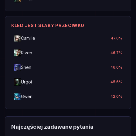
KLED JEST SŁABY PRZECIWKO
Camille
47.0
%
Riven
46.7
%
Shen
46.0
%
Urgot
45.6
%
Gwen
42.0
%
Najczęściej zadawane pytania