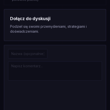
Dołącz do dyskusji
Podziel się swoimi przemyśleniami, strategiami i
doświadczeniami.