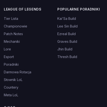
LEAGUE OF LEGENDS
POPULARNE PORADNIKI
Tier Lista
Kai'Sa Build
Championowie
Lee Sin Build
Patch Notes
Ezreal Build
Mechaniki
Graves Build
Lore
Jhin Build
Esport
Thresh Build
Poradniki
Darmowa Rotacja
Słownik LoL
Countery
Meta LoL