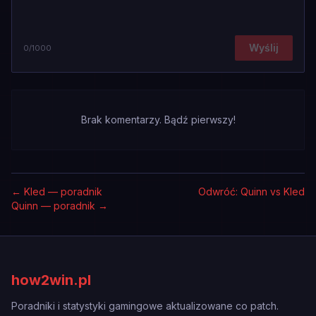
Wyślij
0
/1000
Brak komentarzy. Bądź pierwszy!
←
Kled — poradnik
Odwróć: Quinn vs Kled
Quinn — poradnik
→
how2win.pl
Poradniki i statystyki gamingowe aktualizowane co patch.