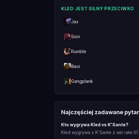
KLED JEST SILNY PRZECIWKO
Jax
Sion
Rumble
Illaoi
Gangplank
Najczęściej zadawane pyta
Kto wygrywa Kled vs K'Sante?
Kled wygrywa z K'Sante z win rate 51