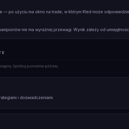
te — po użyciu ma okno na trade, w którym Kled może odpowiedzieć
mpionów nie ma wyraźnej przewagi. Wynik zależy od umiejętności 
TE
stępny. Spróbuj ponownie później.
rategiami i doświadczeniami.