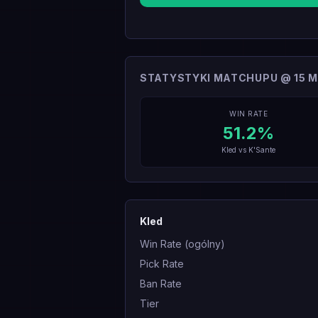
STATYSTYKI MATCHUPU @ 15 M
WIN RATE
51.2
%
Kled
vs
K'Sante
Kled
Win Rate (ogólny)
Pick Rate
Ban Rate
Tier