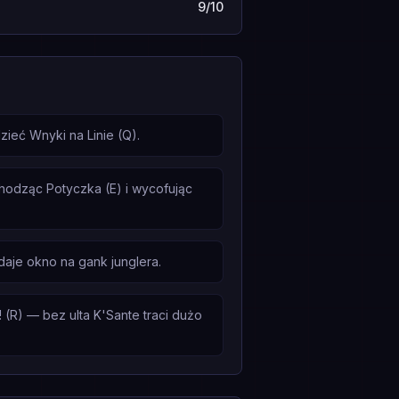
9/10
ieć Wnyki na Linie (Q).
chodząc Potyczka (E) i wycofując
daje okno na gank junglera.
(R) — bez ulta K'Sante traci dużo