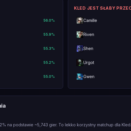
KLED JEST SŁABY PRZE
Camille
56.0
%
Riven
55.9
%
Shen
55.3
%
Urgot
55.2
%
Gwen
55.0
%
nia
.2% na podstawie ~5,743 gier. To lekko korzystny matchup dla Kled