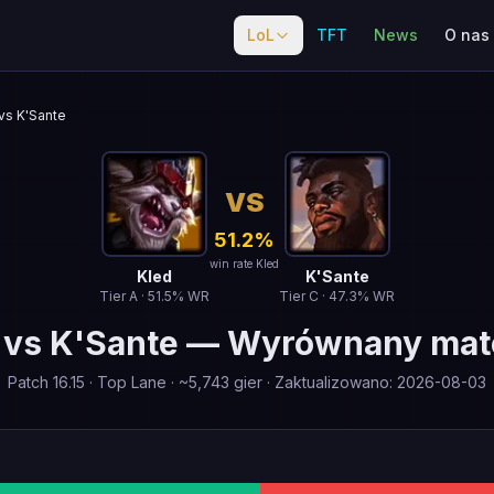
LoL
TFT
News
O nas
vs K'Sante
VS
51.2
%
win rate Kled
Kled
K'Sante
Tier
A
·
51.5
% WR
Tier
C
·
47.3
% WR
vs
K'Sante
—
Wyrównany mat
Patch
16.15
·
Top Lane
· ~
5,743
gier
·
Zaktualizowano
:
2026-08-03