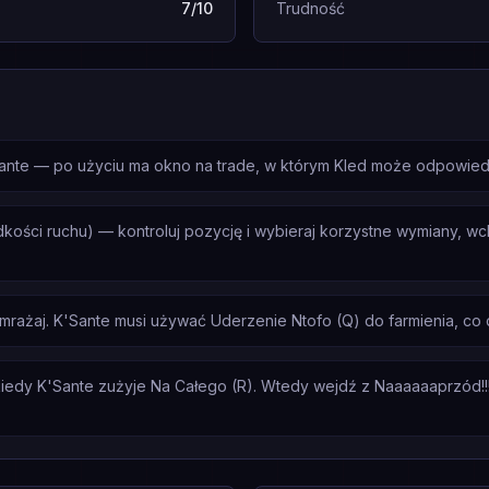
7/10
Trudność
Sante — po użyciu ma okno na trade, w którym Kled może odpowiedz
dkości ruchu) — kontroluj pozycję i wybieraj korzystne wymiany, w
zamrażaj. K'Sante musi używać Uderzenie Ntofo (Q) do farmienia, co 
iedy K'Sante zużyje Na Całego (R). Wtedy wejdź z Naaaaaaprzód!!! 