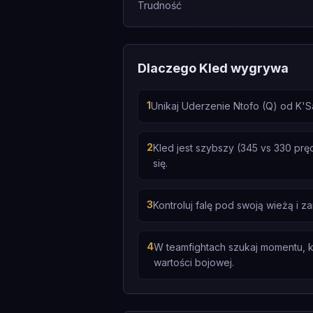
Trudność
Dlaczego Kled wygrywa
1
Unikaj Uderzenie Ntofo (Q) od K'
2
Kled jest szybszy (345 vs 330 prę
się.
3
Kontroluj falę pod swoją wieżą i 
4
W teamfightach szukaj momentu, k
wartości bojowej.