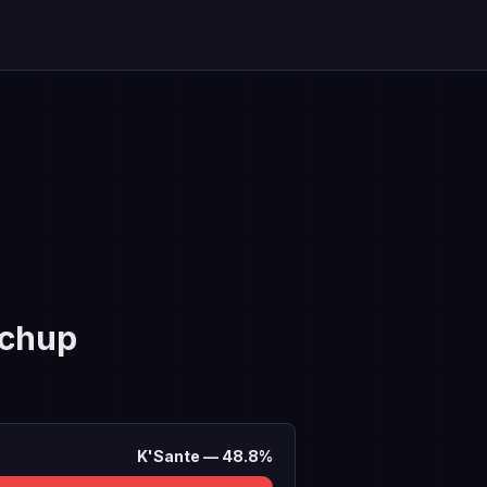
chup
K'Sante
—
48.8
%