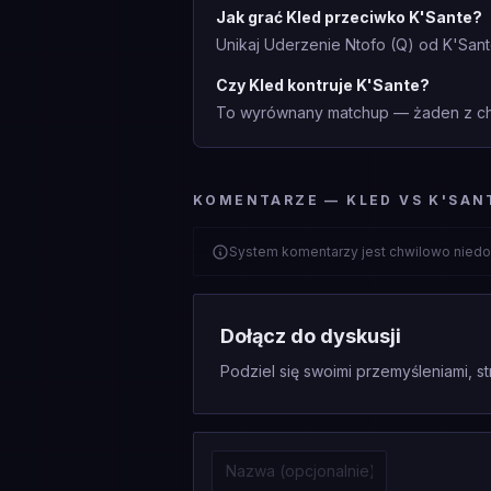
Jak grać Kled przeciwko K'Sante?
Unikaj Uderzenie Ntofo (Q) od K'San
Czy Kled kontruje K'Sante?
To wyrównany matchup — żaden z cha
KOMENTARZE — KLED VS K'SAN
System komentarzy jest chwilowo niedo
Dołącz do dyskusji
Podziel się swoimi przemyśleniami, st