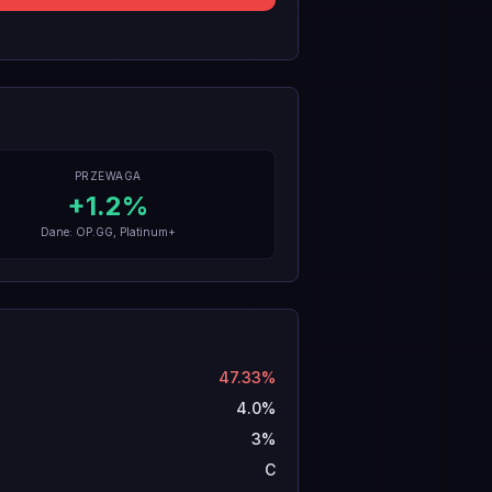
PRZEWAGA
+
1.2
%
Dane: OP.GG, Platinum+
47.33%
4.0%
3%
C