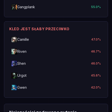
Gangplank
55.0
%
KLED JEST SŁABY PRZECIWKO
Camille
47.0
%
Riven
46.7
%
Shen
46.0
%
Urgot
45.6
%
Gwen
42.0
%