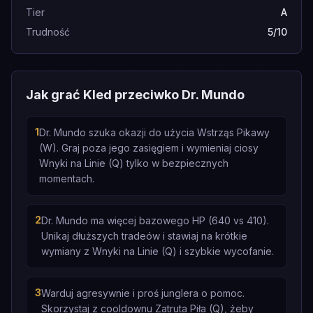
Tier
A
Trudność
5/10
Jak grać Kled przeciwko Dr. Mundo
1
Dr. Mundo szuka okazji do użycia Wstrząs Pikawy
(W). Graj poza jego zasięgiem i wymieniaj ciosy
Wnyki na Linie (Q) tylko w bezpiecznych
momentach.
2
Dr. Mundo ma więcej bazowego HP (640 vs 410).
Unikaj dłuższych tradeów i stawiaj na krótkie
wymiany z Wnyki na Linie (Q) i szybkie wycofanie.
3
Warduj agresywnie i proś junglera o pomoc.
Skorzystaj z cooldownu Zatruta Piła (Q), żeby