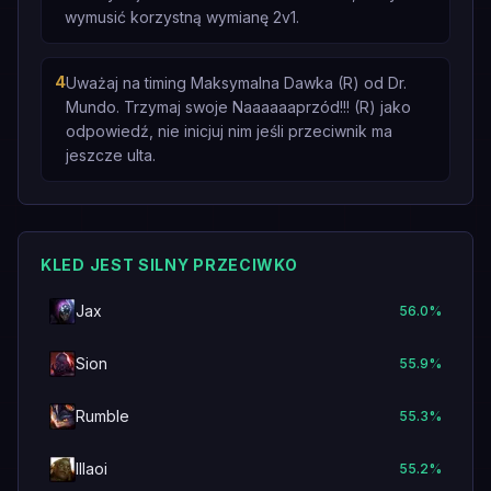
wymusić korzystną wymianę 2v1.
4
Uważaj na timing Maksymalna Dawka (R) od Dr.
Mundo. Trzymaj swoje Naaaaaaprzód!!! (R) jako
odpowiedź, nie inicjuj nim jeśli przeciwnik ma
jeszcze ulta.
KLED JEST SILNY PRZECIWKO
Jax
56.0
%
Sion
55.9
%
Rumble
55.3
%
Illaoi
55.2
%