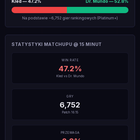
Kled
—
47.2
%
Dr. Mundo
—
52.8
%
Na podstawie ~6,752 gier rankingowych (Platinum+)
STATYSTYKI MATCHUPU @ 15 MINUT
WIN RATE
47.2
%
Kled
vs
Dr. Mundo
GRY
6,752
Patch
16.15
PRZEWAGA