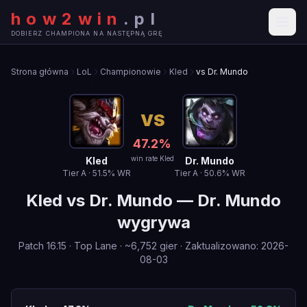
how2win
.
pl
DOBIERZ CHAMPIONA NA NASTĘPNĄ GRĘ
Strona główna
LoL
Championowie
Kled
vs Dr. Mundo
VS
47.2
%
win rate Kled
Kled
Dr. Mundo
Tier
A
·
51.5
% WR
Tier
A
·
50.6
% WR
Kled
vs
Dr. Mundo
—
Dr. Mundo
wygrywa
Patch
16.15
·
Top Lane
· ~
6,752
gier
·
Zaktualizowano
:
2026-
08-03