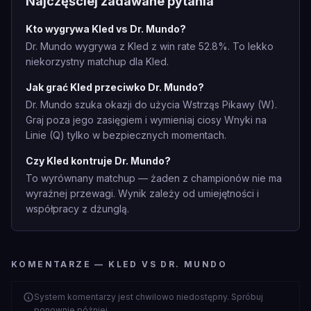
Najczęściej zadawane pytania
Kto wygrywa Kled vs Dr. Mundo?
Dr. Mundo wygrywa z Kled z win rate 52.8%. To lekko
niekorzystny matchup dla Kled.
Jak grać Kled przeciwko Dr. Mundo?
Dr. Mundo szuka okazji do użycia Wstrząs Pikawy (W).
Graj poza jego zasięgiem i wymieniaj ciosy Wnyki na
Linie (Q) tylko w bezpiecznych momentach.
Czy Kled kontruje Dr. Mundo?
To wyrównany matchup — żaden z championów nie ma
wyraźnej przewagi. Wynik zależy od umiejętności i
współpracy z dżunglą.
KOMENTARZE — KLED VS DR. MUNDO
System komentarzy jest chwilowo niedostępny. Spróbuj
ponownie później.